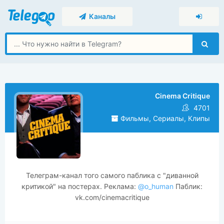
Каналы
Cinema Critique
4701
Фильмы, Сериалы, Клипы
Телеграм-канал того самого паблика с "диванной
критикой" на постерах. Реклама:
@o_human
Паблик:
vk.com/cinemacritique