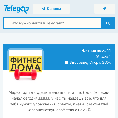
Каналы
Фитнес дома🏃‍♀️
4203
Здоровье, Спорт, ЗОЖ
Через год ты будешь мечтать о том, что было бы, если
начал сегодня🤸‍♀️🏋️‍♀️🧘‍♀️ у нас ты найдёшь все, что для
тебя нужно: упражнения, советы, диеты, результаты!
Совершенствуй своё тело с нами😇