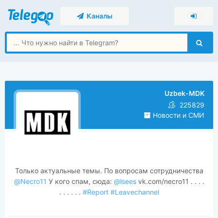
Каналы
Uzbek-MDK
225829
Новости и СМИ
Только актуальные темы. По вопросам сотрудничества
@Necro11
У кого спам, сюда:
@lsees
vk.com/necro11 . . . .
. . . . . .
#Report
#Leavechannel