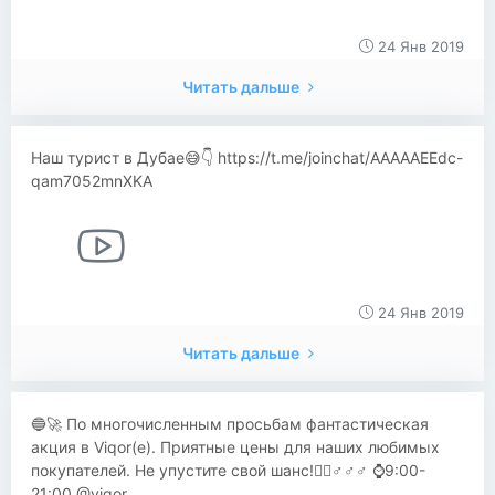
24 Янв 2019
Читать дальше
Наш турист в Дубае😅👇 https://t.me/joinchat/AAAAAEEdc-
qam7052mnXKA
24 Янв 2019
Читать дальше
🔵🚀 По многочисленным просьбам фантастическая
акция в Viqor(е). Приятные цены для наших любимых
покупателей. Не упустите свой шанс!🏃‍♂️♂♂♂ ⌚️9:00-
21:00 @viqor