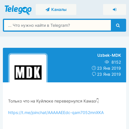
Каналы
Uzbek-MDK
8152
23 Янв 2019
23 Янв 2019
Только что на Куйлюке перевернулся Камаз👇
https://t.me/joinchat/AAAAAEEdc-qam7052mnXKA