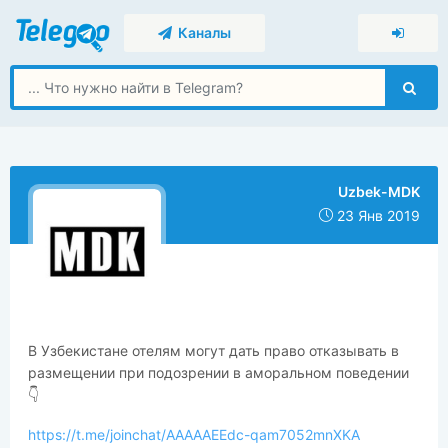
Каналы
Uzbek-MDK
23 Янв 2019
В Узбекистане отелям могут дать право отказывать в
размещении при подозрении в аморальном поведении
👇
https://t.me/joinchat/AAAAAEEdc-qam7052mnXKA