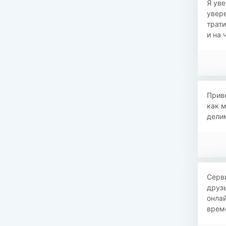
​​Я у
увере
трати
и на 
​​При
как 
делим
​​Сер
друзь
онлай
време