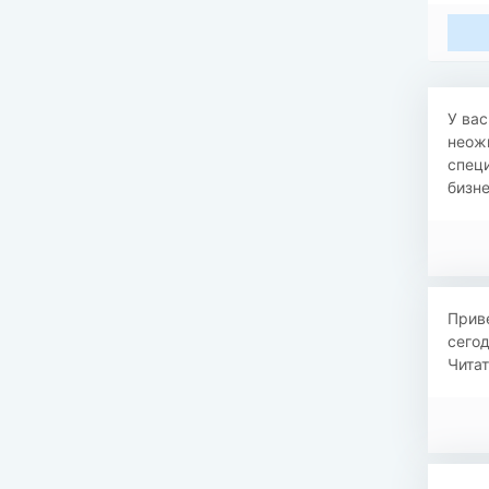
У вас
неож
специ
бизне
Приве
сегод
Читат