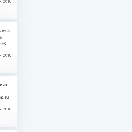
к 2018
чет о
е
нно
к 2018
кин ,
одим
к 2018