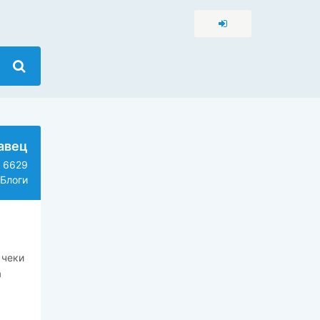
авец
6629
Блоги
 чеки
а