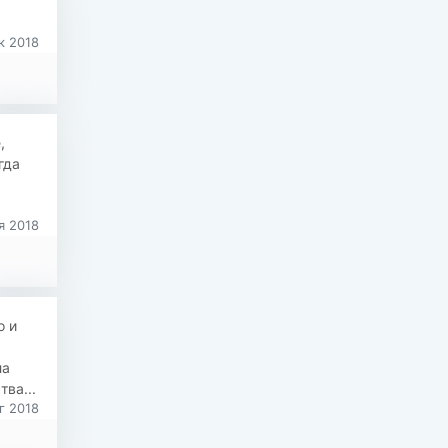
к 2018
,
гда
я 2018
о и
ла
ва...
г 2018