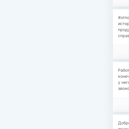
#отпо
исто
проду
справ
Работ
конеч
у нег
звоно
Добро
присы