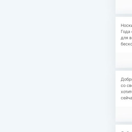
​​Нос
Года 
для в
беско
Добры
со св
хотит
сейча