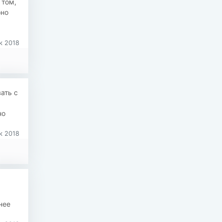
 том,
оно
к 2018
ать с
но
к 2018
нее