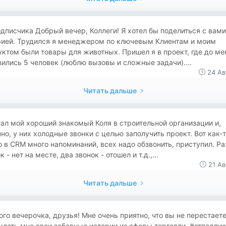
дписчика Добрый вечер, Коллеги! Я хотел бы поделиться с вам
рией. Трудился я менеджером по ключевым Клиентам и моим
ктом были товары для животных. Пришел я в проект, где до ме
ились 5 человек (люблю вызовы и сложные задачи)....
24 Ав
Читать дальше
ал мой хороший знакомый Коля в строительной организации и,
но, у них холодные звонки с целью заполучить проект. Вот как-т
о в CRM много напоминаний, всех надо обзвонить, приступил. Ра
к - нет на месте, два звонок - отошел и т.д.,...
21 Ав
Читать дальше
го вечерочка, друзья! Мне очень приятно, что вы не перестает
лать мне свои забавные истории из сферы торговли. #отподпи