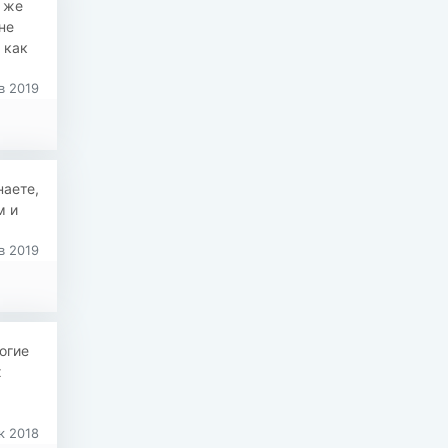
к же
не
 как
в 2019
наете,
м и
в 2019
огие
х
к 2018