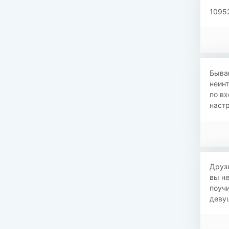
1095
Бываю
неинт
по вх
настр
Друзь
вы не
поуч
девуш