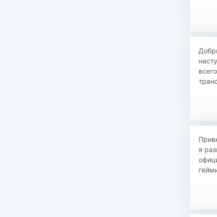
​​Доб
наст
всего
транс
Приве
я раз
офиц
гейм