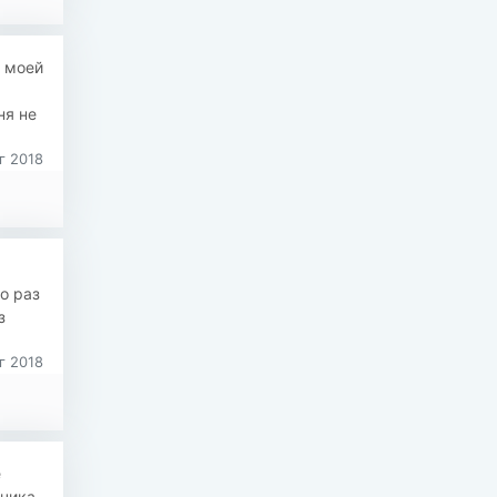
и моей
ня не
г 2018
о раз
з
г 2018
е
счика