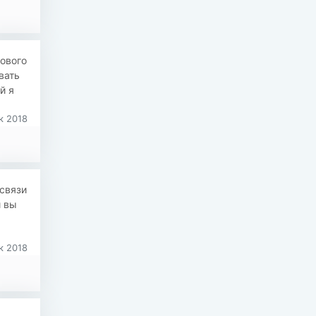
Нового
вать
й я
к 2018
 связи
и вы
к 2018