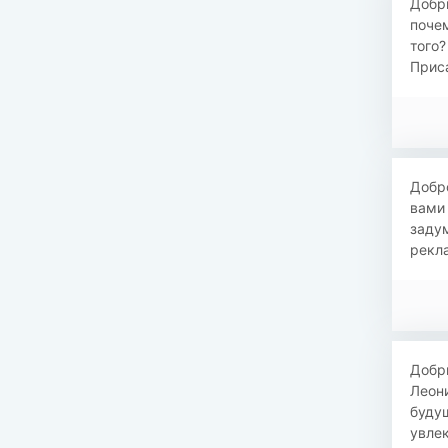
​​Доб
почем
того?
Приса
​​Доб
вами 
задум
рекла
​​Доб
Леони
будущ
увлек