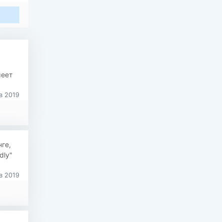
меет
в 2019
ге,
dly"
в 2019