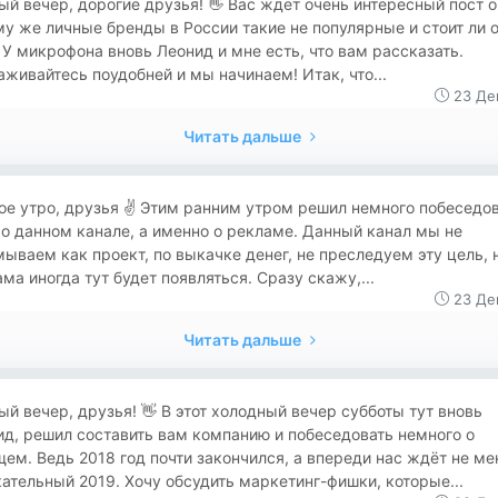
рый вечер, дорогие друзья! 👋 Вас ждёт очень интересный пост о
у же личные бренды в России такие не популярные и стоит ли 
 У микрофона вновь Леонид и мне есть, что вам рассказать.
живайтесь поудобней и мы начинаем! Итак, что...
23 Де
Читать дальше
рое утро, друзья ✌️ Этим ранним утром решил немного побеседов
о данном канале, а именно о рекламе. Данный канал мы не
ываем как проект, по выкачке денег, не преследуем эту цель, 
ма иногда тут будет появляться. Сразу скажу,...
23 Де
Читать дальше
рый вечер, друзья! 👋 В этот холодный вечер субботы тут вновь
д, решил составить вам компанию и побеседовать немного о
ем. Ведь 2018 год почти закончился, а впереди нас ждёт не ме
ательный 2019. Хочу обсудить маркетинг-фишки, которые...