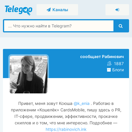
Каналы
сообщает Рабинович
1887
Блоги
Привет, меня зовут Ксюша
@k_enia
. Работаю в
приложении «Кошелёк» CardsMobile, пишу здесь о PR,
IT-сфере, продвижении, эффективности, прокачке
скиллов и о том, что мне интересно. Подробнее —
https://rabinovich.ink