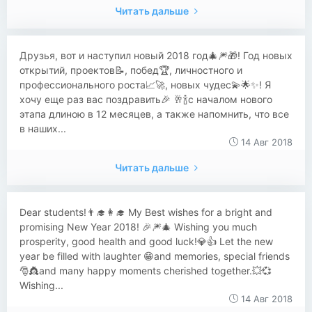
Читать дальше
​​Друзья, вот и наступил новый 2018 год🎄🎆🎁! Год новых
открытий, проектов📝, побед🏆, личностного и
профессионального роста📈🚀, новых чудес💫🌟✨! Я
хочу еще раз вас поздравить🎉 🥂🍾с началом нового
этапа длиною в 12 месяцев, а также напомнить, что все
в наших...
14 Авг 2018
Читать дальше
​​Dear students!👨‍🎓👩‍🎓 My Best wishes for a bright and
promising New Year 2018! 🎉🎆🎄 Wishing you much
prosperity, good health and good luck!💎👍 Let the new
year be filled with laughter 😁and memories, special friends
🎅👸and many happy moments cherished together.💥💞
Wishing...
14 Авг 2018