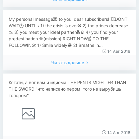
​​My personal message💌 to you, dear subscribers! 💥DONT
WAIT🕛 UNTIL: 1) the crisis is over❌ 2) the prices decrease
📉 3) you meet your ideal partner💑☯️ 4) you find your
predestination 💎(mission) RIGHT NOW☝️ DO THE
FOLLOWING: 1) Smile widely😁 2) Breathe in...
14 Авг 2018
Читать дальше
Кстати, а вот вам и идиома THE PEN IS MIGHTIER THAN
THE SWORD "что написано пером, того не вырубишь
топором"
14 Авг 2018