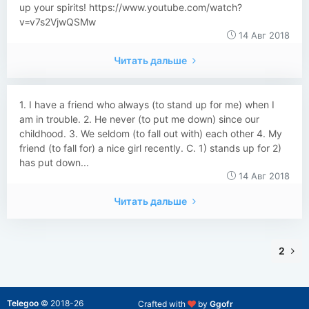
up your spirits! https://www.youtube.com/watch?
v=v7s2VjwQSMw
14 Авг 2018
Читать дальше
1. I have a friend who always (to stand up for me) when I
am in trouble. 2. He never (to put me down) since our
childhood. 3. We seldom (to fall out with) each other 4. My
friend (to fall for) a nice girl recently. C. 1) stands up for 2)
has put down...
14 Авг 2018
Читать дальше
2
Telegoo
©
2018-26
Crafted with
by
Ggofr