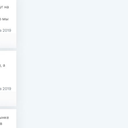
г на
о мы
в 2019
, а
в 2019
ынке
 в