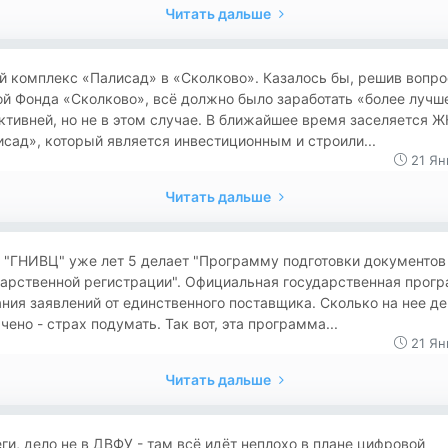
Читать дальше
й комплекс «Палисад» в «Сколково». Казалось бы, решив вопро
й Фонда «Сколково», всё должно было заработать «более лучш
тивней, но не в этом случае. В ближайшее время заселяется Ж
сад», который является инвестиционным и строили...
21 Ян
Читать дальше
 "ГНИВЦ" уже лет 5 делает "Программу подготовки документов
дарственной регистрации". Официальная государственная прог
ния заявлений от единственного поставщика. Сколько на нее де
чено - страх подумать. Так вот, эта программа...
21 Ян
Читать дальше
ги, дело не в ДВФУ - там всё идёт неплохо в плане цифровой