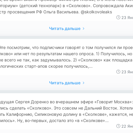
ториум» (детский технопарк) в «Сколково». Сопровождала Аки
тр просвещения РФ Ольга Васильева. @skolkovoleaks
23 Ян
Читать дальше
те посмотрим, что подписчики говорят о том получился ли прое
ково» или нет по результатам нашего опроса. 1) Получилось, но
е всего не так, как задумывалось. 2) «Сколково» как площадка
логических старт-апов скорее получилось,...
23 Ян
Читать дальше
едущая Сергея Доренко во вчерашнем эфире «Говорит Москва»:
ись сделать «Сколково». Это совсем не Дальний Восток. Хотел
ть Калифорнию, Силиконовую долину в «Сколкове», кажется, н
илось». Ну, во-первых, достало это «в «Сколкове»...
22 Ян