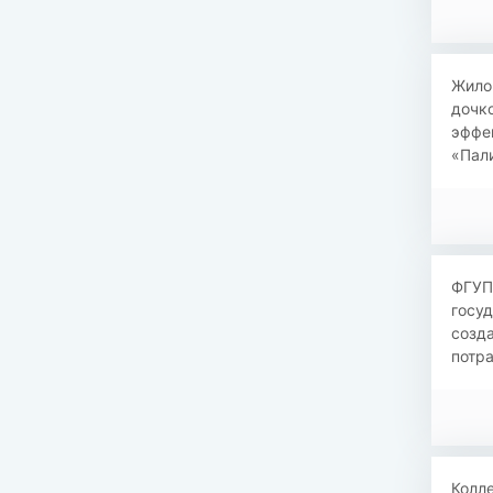
Жило
дочко
эффек
«Пали
ФГУП
госу
созда
потра
Колле