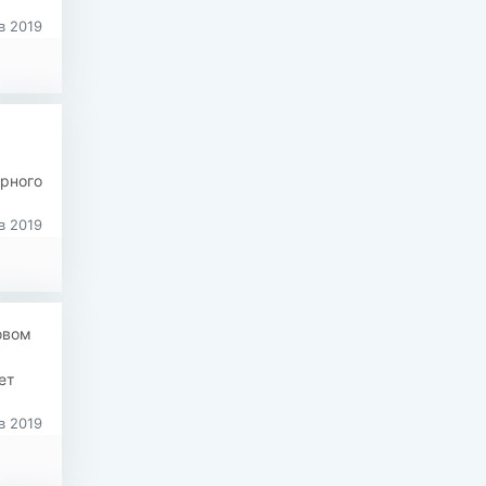
в 2019
урного
в 2019
овом
ет
в 2019