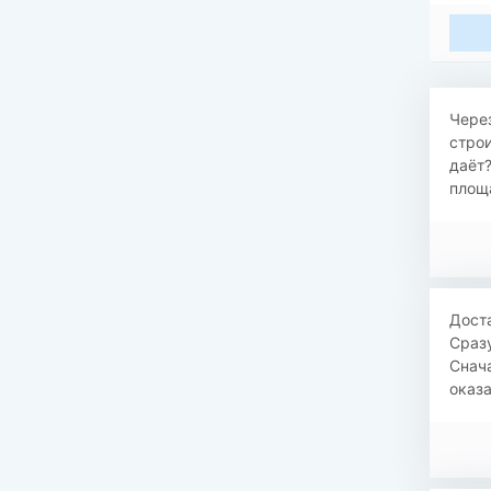
​Чере
строи
даёт?
площа
​​Дос
Сразу
Снача
оказа