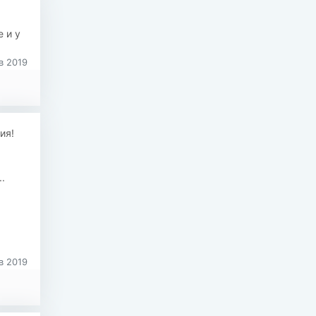
 и у
в 2019
ия!
.
в 2019