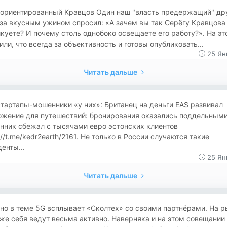
-ориентированный Кравцов Один наш "власть предержащий" дру
за вкусным ужином спросил: «А зачем вы так Серёгу Кравцова
куете? И почему столь однобоко освещаете его работу?». На эт
или, что всегда за объективность и готовы опубликовать...
25 Ян
Читать дальше
тартапы-мошенники «у них»: Британец на деньги EAS развивал
ожение для путешествий: бронирования оказались поддельными
нник сбежал с тысячами евро эстонских клиентов
://t.me/kedr2earth/2161. Не только в России случаются такие
енты...
25 Ян
Читать дальше
но в теме 5G всплывает «Сколтех» со своими партнёрами. На р
же себя ведут весьма активно. Наверняка и на этом совещании