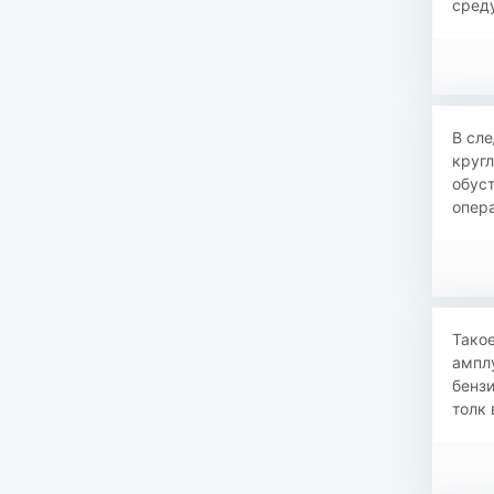
среду
В сле
кругл
обуст
опера
Такое
амплу
бензи
толк 