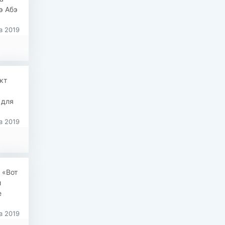
э Абэ
в 2019
кт
 для
в 2019
 «Вот
и
е
в 2019