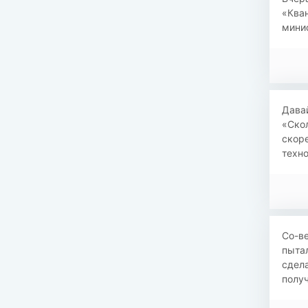
«Кван
минис
Давай
«Скол
скоре
техно
Со-в
пытал
сдела
получ