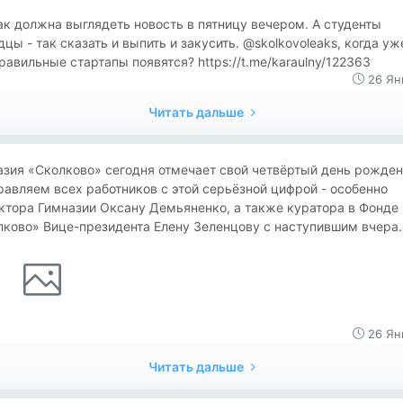
ак должна выглядеть новость в пятницу вечером. А студенты
цы - так сказать и выпить и закусить. @skolkovoleaks, когда уже
равильные стартапы появятся? https://t.me/karaulny/122363
26 Ян
Читать дальше
зия «Сколково» сегодня отмечает свой четвёртый день рожден
авляем всех работников с этой серьёзной цифрой - особенно
ктора Гимназии Оксану Демьяненко, а также куратора в Фонде
ково» Вице-президента Елену Зеленцову с наступившим вчера..
26 Ян
Читать дальше