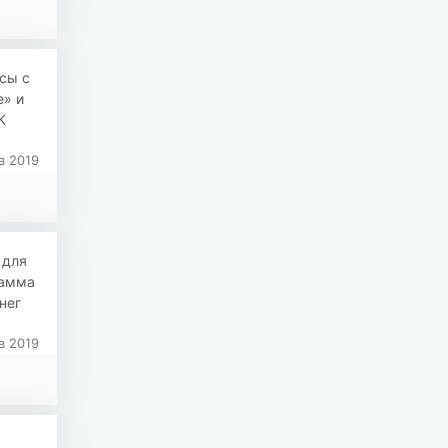
сы с
е» и
К
в 2019
 для
рамма
нег
в 2019