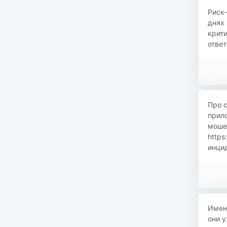
Риск
днях 
крити
ответ
Про с
прил
моше
https
инцид
Имен
они у