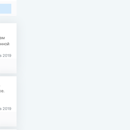
нам
онной
в 2019
.
ке.
в 2019