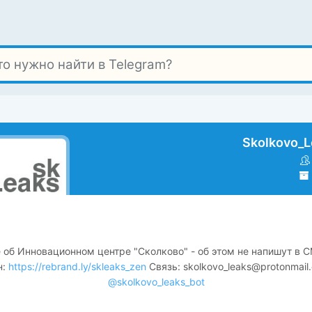
Skolkovo_L
 об Инновационном центре "Сколково" - об этом не напишут в 
н:
https://rebrand.ly/skleaks_zen
Связь:
skolkovo_leaks@protonmail
@skolkovo_leaks_bot