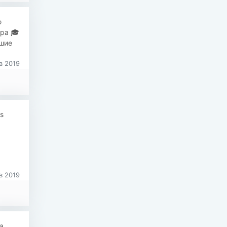
ю
ира 🎓
чшие
в 2019
s
в 2019
а