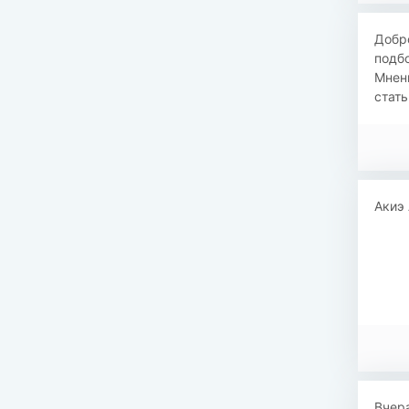
Добр
подбо
Мнени
стать
Акиэ 
Вчера