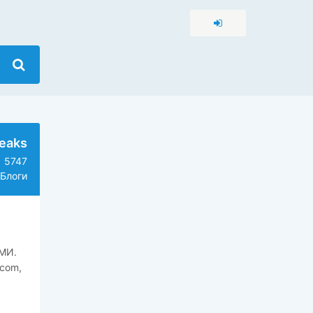
eaks
5747
Блоги
СМИ.
.com
,