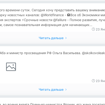
ого времени суток. Сегодня хочу представить вашему внимани
рку новостных каналов: @Worldfinance - 🏦Все об Экономики м
я экспертов ⚡️Срочные новости @falilure - Полное развития, лу
и, самое познавательная информация для начинающих...
23 Ян
Читать дальше
Абэ и министр просвещения РФ Ольга Васильева. @skolkovoleak
23 Ян
Читать дальше
, во время визита Премьер-министра Японии, его жена посетил