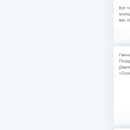
Вот т
молод
вас п
Гимна
Поздр
Дире
«Скол