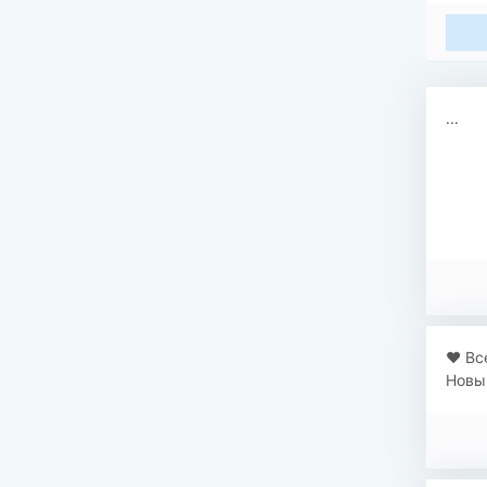
...
❤️ Вс
Новы