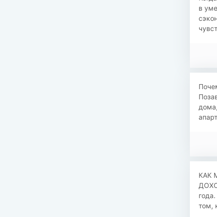
в уме
сэкон
чувст
Поче
Позав
дома,
апарт
КАК 
ДОХОД
года.
том, 