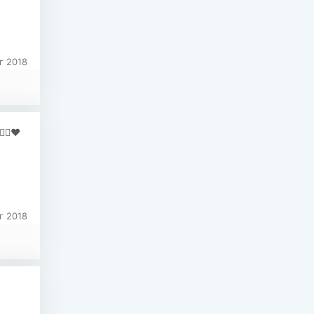
г 2018
🏻❤️
г 2018