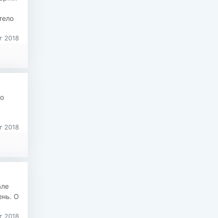
тело
г 2018
го
г 2018
Й
але
ень. О
г 2018