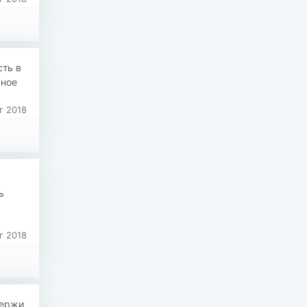
ть в
ьное
г 2018
ь
г 2018
держи