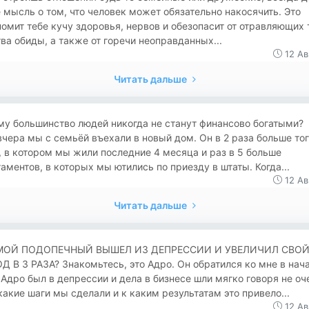
 мысль о том, что человек может обязательно накосячить. Это
омит тебе кучу здоровья, нервов и обезопасит от отравляющих 
ва обиды, а также от горечи неоправданных...
12 Ав
Читать дальше
му большинство людей никогда не станут финансово богатыми?
чера мы с семьёй въехали в новый дом. Он в 2 раза больше то
 в котором мы жили последние 4 месяца и раз в 5 больше
аментов, в которых мы ютились по приезду в штаты. Когда...
12 Ав
Читать дальше
МОЙ ПОДОПЕЧНЫЙ ВЫШЕЛ ИЗ ДЕПРЕССИИ И УВЕЛИЧИЛ СВО
 В 3 РАЗА? Знакомьтесь, это Адро. Он обратился ко мне в нач
 Адро был в депрессии и дела в бизнесе шли мягко говоря не оч
какие шаги мы сделали и к каким результатам это привело...
12 Ав