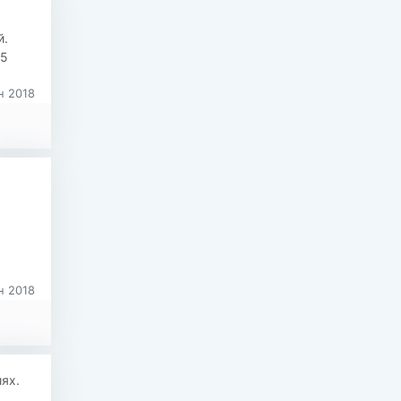
й.
 5
н 2018
н 2018
ях.