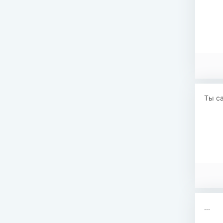
Ты са
...