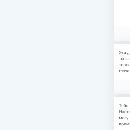
Эти д
ты за
терпе
глаза
Тебе 
Настр
могу 
време