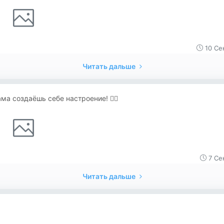
10 Се
Читать дальше
ма создаёшь себе настроение! 👌🏻
7 Се
Читать дальше