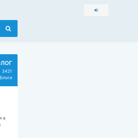
ОЛОГ
3421
Блоги
я в
n