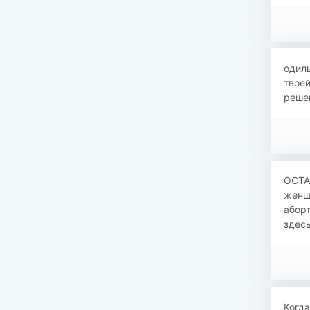
одил
твое
реше
ОСТА
женщ
аборт
здесь
Когда