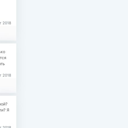
г 2018
ько
тся
ать
г 2018
ной?
ти? Я
г 2018