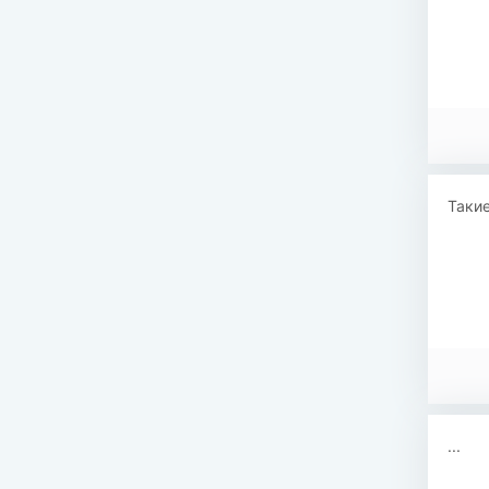
Такие
...