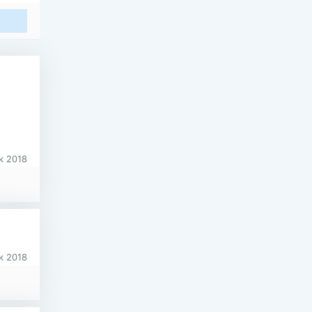
к 2018
а
к 2018