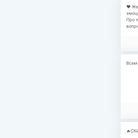
❤️ Же
эмоци
Про л
вопро
Всем 
🔥СК