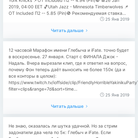
York Knicks 📌OT Included П2 -- 4.94 (Pin)🚫 📆26 Jan
2019, 04:00 EET 🏀Utah Jazz - Minnesota Timberwolves 📌
OT Included П2 -- 5.85 (Pin)🚫 Рекомендуемая ставка...
25 Янв 2019
Читать дальше
12 часовой Марафон имени Глебыча и iFate. точно будет
в воскресенье. 27 января. Старт с ФИНАЛА Джок -
Надаль. Вчера вырезали клип, где я ответил на вопрос,
почему Фон теперь даёт выносить не более 150к (да и
все конторы в целом):
https://www.twitch.tv/ioffside/clip/FriendlyHorribleYakinikuPart
filter=clips&range=7d&sort=time...
25 Янв 2019
Читать дальше
Не знаю, оказалась ли шутка удачной. Но за стрим
задонатили два чела по 5к: Глебыч и iFate. Если