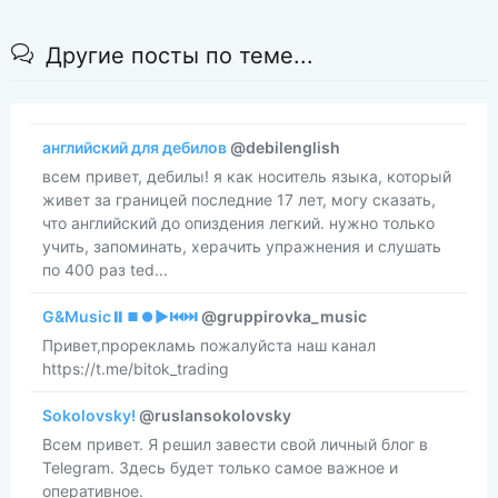
Другие посты по теме...
английский для дебилов
@debilenglish
всем привет, дебилы! я как носитель языка, который
живет за границей последние 17 лет, могу сказать,
что английский до опиздения легкий. нужно только
учить, запоминать, херачить упражнения и слушать
по 400 раз ted...
G&Music⏸⏹⏺▶️⏮⏭
@gruppirovka_music
Привет,прорекламь пожалуйста наш канал
https://t.me/bitok_trading
Sokolovsky!
@ruslansokolovsky
Всем привет. Я решил завести свой личный блог в
Telegram. Здесь будет только самое важное и
оперативное.