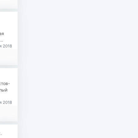
ая
..
я 2018
стов-
елый
я 2018
х.