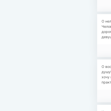
О не
Челов
доро
девуш
О вос
душу!
хочу 
практ