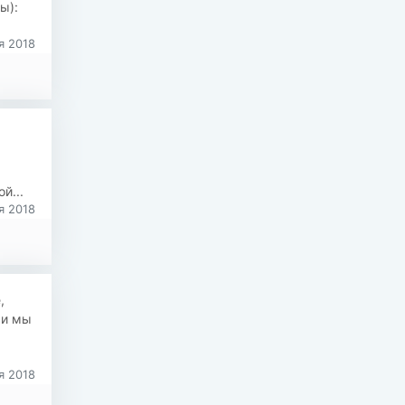
ы):
я 2018
,
й...
я 2018
,
 и мы
я 2018