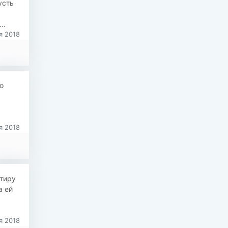
усть
..
я 2018
о
я 2018
тиру
а ей
я 2018