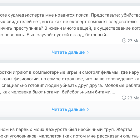
оте судмедэксперта мне нравится поиск. Представьте: убийство
х свидетелей нет, и кто как не эксперт поможет следователю
ичить преступника? В жизни много вещей, в существование ко
о поверить. Был случай: пустой склад, бетонный...
27 Ма
Читать дальше
остки играют в компьютерные игры и смотрят фильмы, где нар
аконы физиологии, но самое страшное, что наше телевидение ка
 специально готовит людей убивать друг друга. Молодые ребят
, как человека бьют ногами, бейсбольными битами,...
23 Ма
Читать дальше
дном из первых моих дежурств был необычный труп. Жертва
орки уголовников-малолеток (как потом мне рассказали опытны