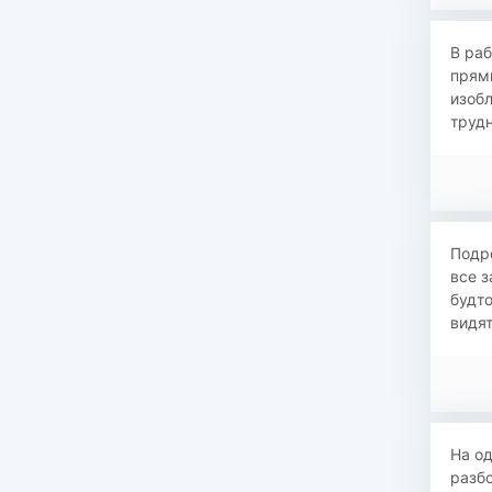
В раб
прямы
изобл
трудн
Подр
все з
будто
видят
На о
разб