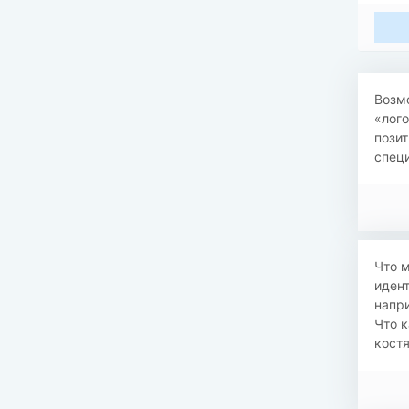
Возмо
«лого
позит
специ
Что м
иден
напр
Что к
костя