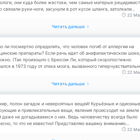
ологи, они куда более жестоки, чем самые матерые рецидивист
 связали руки-ноги, засунули в рот кусок шланга, затолкали...
22 Ма
Читать дальше
 ли посмертно определить, что человек погиб от аллергии на
цинские препараты? Если речь идет об анафилактическом шоке
ожно. (Так произошло с Брюсом Ли, который скоропостижно
ался в 1973 году от отека мозга, вызванного гиперчувствительно
22 Ма
Читать дальше
ир, полон загадок и невeроятных вещей! Курьёзные и одиозные
рующие и привлекательные вещи, явления происходит на земле
 даже не догадываемся о них. Ведь человечеству всегда было
есно, то что не известно! Представляю вашему вниманию...
22 Ма