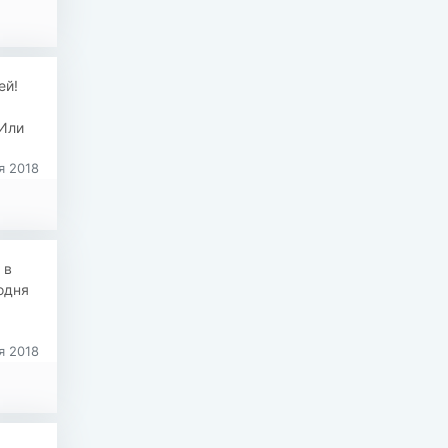
ей!
 Или
я 2018
 в
одня
я 2018