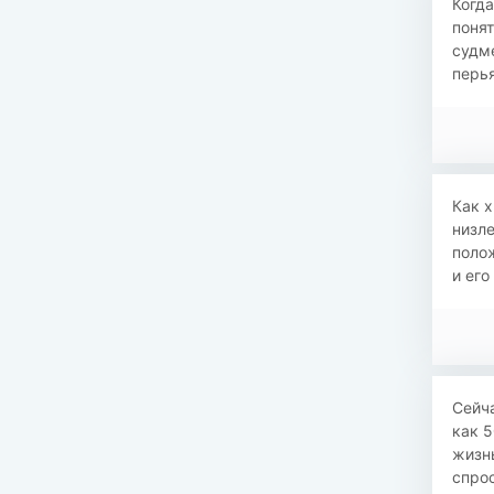
Когда
понят
судме
перья
Как х
низле
полож
и его
Сейча
как 5
жизнь
спро