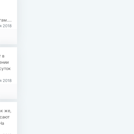
ам....
я 2018
 в
ении
суток
я 2018
к же,
асают
На