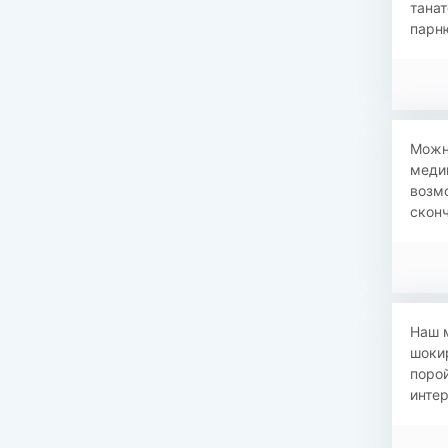
танат
парню
Можно
меди
возм
сконч
Наш м
шоки
порой
интер