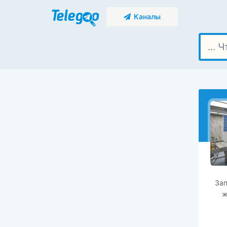
Каналы
Зап
ж