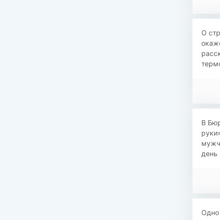
О стр
окаже
расск
термо
В Бю
руки
мужч
день 
Одно