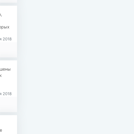
,
торых
я 2018
ушены
к
а
я 2018
е