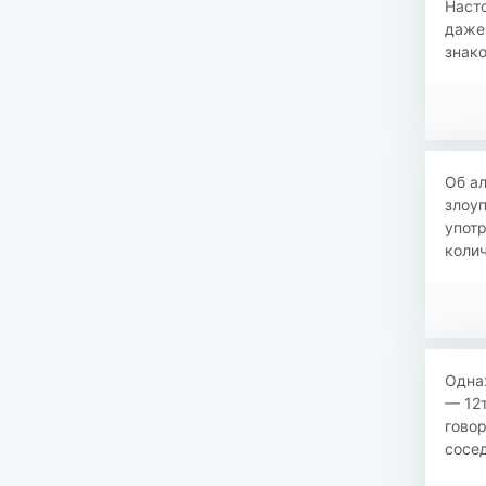
Насто
даже
знак
Об ал
злоуп
употр
колич
Одна
— 12т
говор
сосед