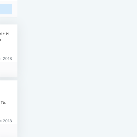
ы» и
о
 2018
ть.
я 2018