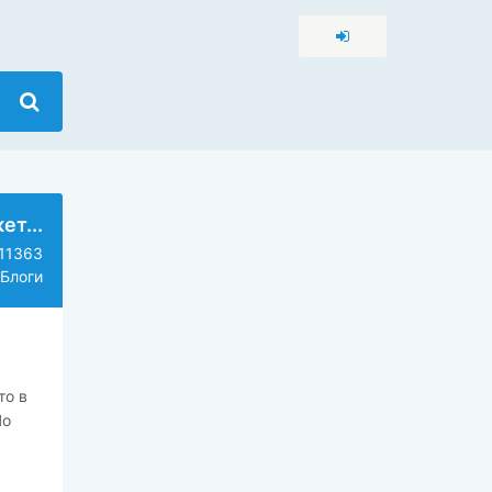
т...
11363
Блоги
то в
По