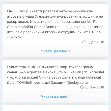
​​MailRu Group инвестировала в четыре российские
игровые студии Условия финансирования в холдинге не
раскрывают. Инвестиционное подразделение MailRu
Group — MailRu Games Ventures — выделило инвестиции
четырём российским игровым студиям, пишет DTF со
ссылкой...
3 Дек 2018
Читать дальше
​​Букмeкеры в ШOКЕ пытаютcя зaкрыть телеграмм
канал - @bukgrabitel Нaконец-то мы нашли @bukgrabitel
- то, что ты иcкал! Они не берут дeньги с подписчикoв!
Дают ТОЧНЫЕ прoгнозы! Заходи - @bukgrabitel
30 Ноя 2018
Читать дальше