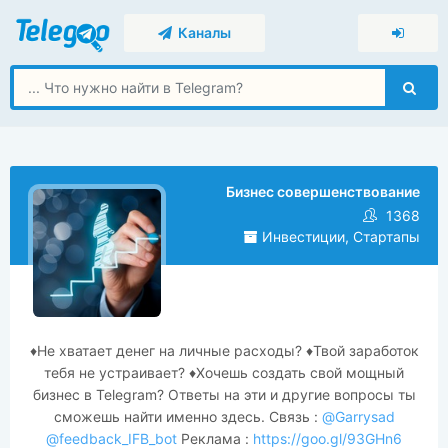
Каналы
Бизнес совершенствование
1368
Инвестиции, Стартапы
♦️Не хватает денег на личные расходы? ♦️Твой заработок
тебя не устраивает? ♦️Хочешь создать свой мощный
бизнес в Telegram? Ответы на эти и другие вопросы ты
сможешь найти именно здесь. Связь :
@Garrysad
@feedback_IFB_bot
Реклама :
https://goo.gl/93GHn6