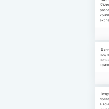
💡Ми
разре
крипт
экспе
​​ Да
под н
поль
крипт
​​ Ве
превз
в том