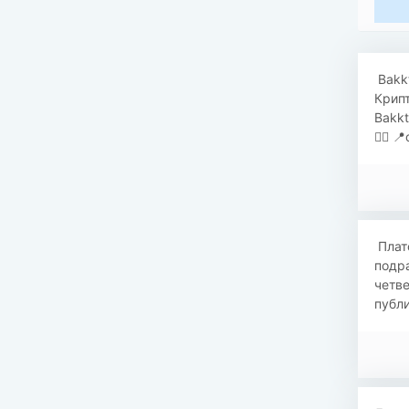
​​ Ba
Крип
Bakkt
👇🏻 
​ Пла
подра
четве
публи