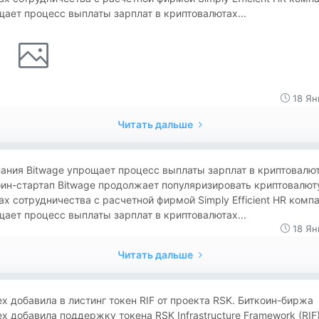
ает процесс выплаты зарплат в криптовалютах...
18 Ян
Читать дальше
мпания Bitwage упрощает процесс выплаты зарплат в криптовалю
ин-стартап Bitwage продолжает популяризировать криптовалюту
х сотрудничества с расчетной фирмой Simply Efficient HR комп
ает процесс выплаты зарплат в криптовалютах...
18 Ян
Читать дальше
finex добавила в листинг токен RIF от проекта RSK. Биткоин-биржа
nex добавила поддержку токена RSK Infrastructure Framework (RIF)