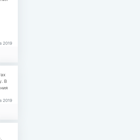
в 2019
тах
. В
ания
в 2019
.