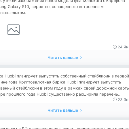
ть утекли изображения новой модели флагманского смартфона
ng Galaxy S10, вероятно, оснащенного встроенным
токошельком.
24 Ян
Читать дальше
ржа Huobi планирует выпустить собственный стейблкоин в первой
ине года Криптовалютная биржа Huobi планирует выпустить
венный стейблкоин в этом году в рамках своей дорожной карт
ре прошлого года Huobi существенно расширила перечень...
23 Ян
Читать дальше
знесменам в РФ разрешат использовать криптовалюты при расчета