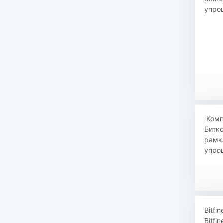
упрощ
​​ Ко
Битко
рамка
упрощ
​​Bit
Bitfi