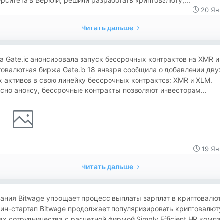
рситета в Беркли, решили разработать криптовалюту,...
20 Ян
Читать дальше
 Gate.io анонсировала запуск бессрочных контрактов на XMR 
овалютная биржа Gate.io 18 января сообщила о добавлении дву
 активов в свою линейку бессрочных контрактов: XMR и XLM.
сно анонсу, бессрочные контракты позволяют инвесторам...
19 Ян
Читать дальше
мпания Bitwage упрощает процесс выплаты зарплат в криптовалю
ин-стартап Bitwage продолжает популяризировать криптовалюту
х сотрудничества с расчетной фирмой Simply Efficient HR комп