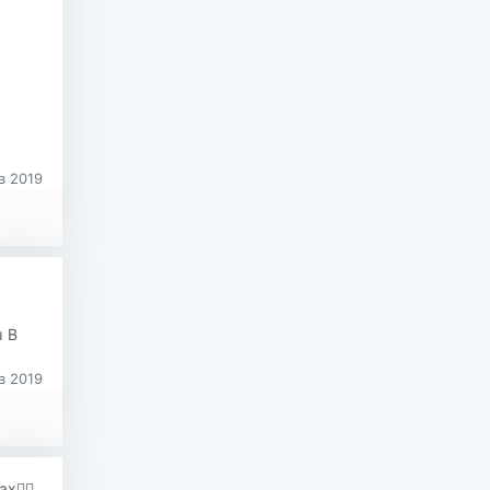
в 2019
ы В
в 2019
х👌🏻