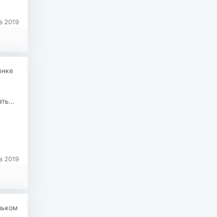
в 2019
ынке
ь...
в 2019
льком