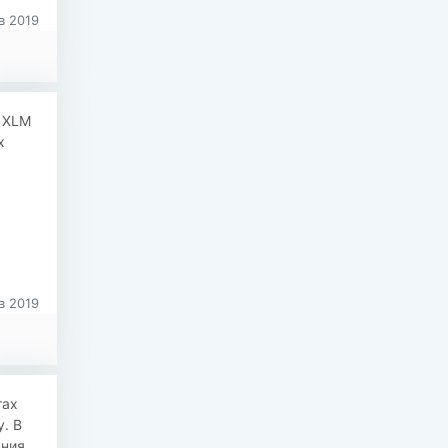
в 2019
и XLM
х
в 2019
тах
. В
ания