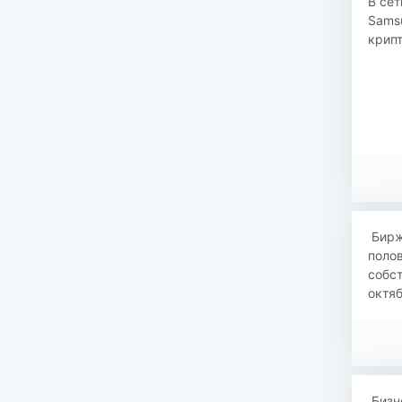
В се
Samsu
крип
​​ Би
полов
собст
октяб
​​ Би