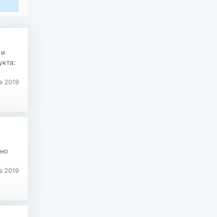
жи
укта:
в 2019
сно
в 2019