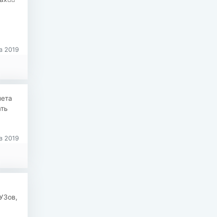
в 2019
нета
ать
в 2019
УЗов,