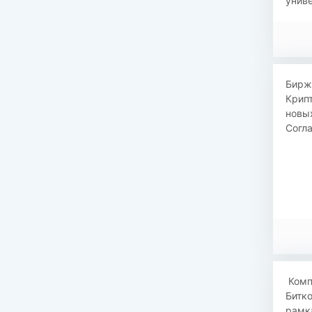
униве
Биржа
Крипт
новых
Согла
​​ Ко
Битко
рамка