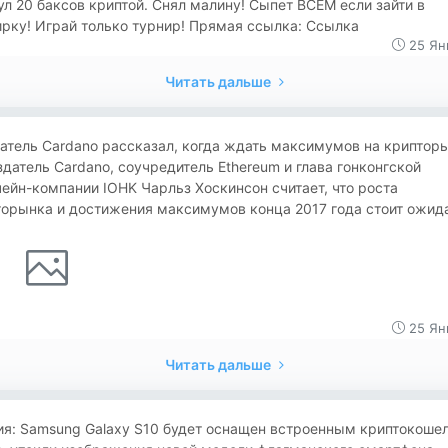
нул 20 баксов криптой. Снял малину! Сыпет ВСЕМ если зайти в
рку! Играй только турнир! Прямая ссылка: Ссылка
25 Ян
Читать дальше
здатель Cardano рассказал, когда ждать максимумов на криптор
здатель Cardano, соучредитель Ethereum и глава гонконгской
ейн-компании IOHK Чарльз Хоскинсон считает, что роста
орынка и достижения максимумов конца 2017 года стоит ожидат
25 Ян
Читать дальше
ия: Samsung Galaxy S10 будет оснащен встроенным криптокоше