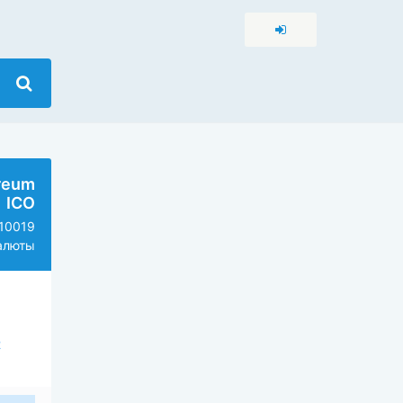
reum
ICO
10019
алюты
2