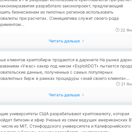
нэкономразвития разработало законопроект, предлагающий
шить бизнесменам из пилотных регионов использовать
овалюты при расчетах. 👉🏻инициатива служит своего рода
риментом...
22 Ян
Читать дальше
нные клиентов криптобирж продаются в даркнете На рынке дарк
азванием «Ужас» хакер под ником «ExploitDOT» пытается прод
зовательские данные, полученные с самых популярных
овалютных бирж в рамках процедуры «знай своего клиента»...
21 Ян
Читать дальше
дущие университеты США разрабатывают криптовалюту, которая
ойдет биткоин и эфир Ученые из семи ведущих американских В
 числе из MIT, Стэнфордского университета и Калифорнийского