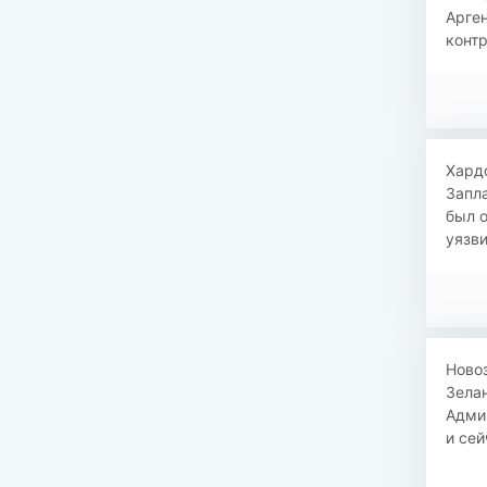
Арге
контр
​​Хар
Запла
был 
уязви
Ново
Зела
Адми
и сей