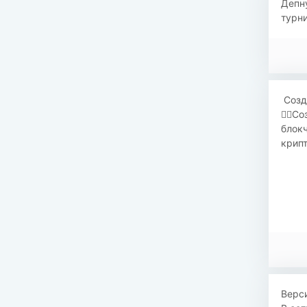
​​Деп
турни
​​ Со
☝🏻Со
блокч
крипт
Верс