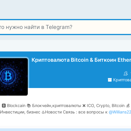
Криптовалюта Bitcoin & Биткоин Ethe
Криптов
🅱️ Blockcain 📚 Блокчейн,криптовалюты ❌ ICO, Crypto, Bitcoin 💰
Инвестиции, бизнес ♨️Новости Cвязь : все вопросы к
@Willians2