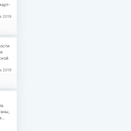
март-
в 2019
мости
le
ской
в 2019
a.
ганы,
...