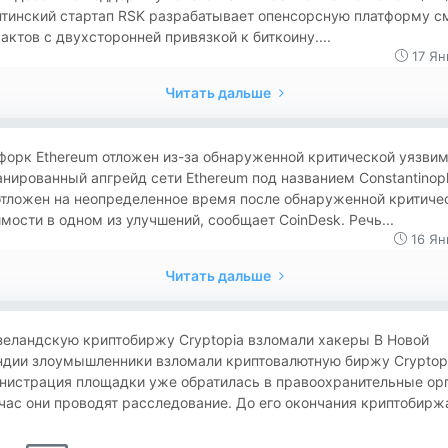
нтинский стартап RSK разрабатывает опенсорсную платформу с
актов с двухсторонней привязкой к биткоину....
17 Ян
Читать дальше
дфорк Ethereum отложен из-за обнаруженной критической уязви
нированный апгрейд сети Ethereum под названием Constantinop
отложен на неопределенное время после обнаруженной критиче
мости в одном из улучшений, сообщает CoinDesk. Речь...
16 Ян
Читать дальше
зеландскую криптобиржу Cryptopia взломали хакеры В Новой
ндии злоумышленники взломали криптовалютную биржу Cryptopi
нистрация площадки уже обратилась в правоохранительные ор
час они проводят расследование. До его окончания криптобиржа