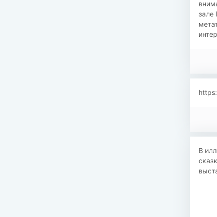
внима
зале
мета
интер
https
В ил
сказк
выста