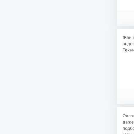
Жан Б
андег
Техни
Оказы
даже
подб