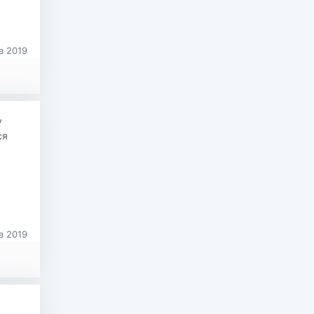
в 2019
у
ся
в 2019