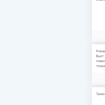
Рома
Вьет 
главн
тольк
Типи