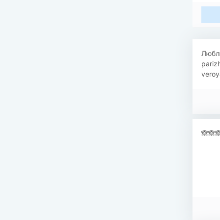
Люблю
pariz
veroy
🙈🙈