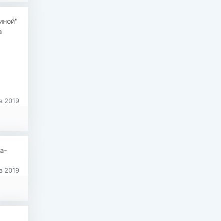
иной"
а
в 2019
a-
в 2019