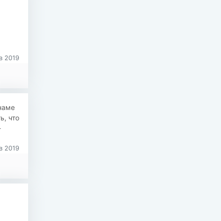
в 2019
наме
ь, что
-
в 2019