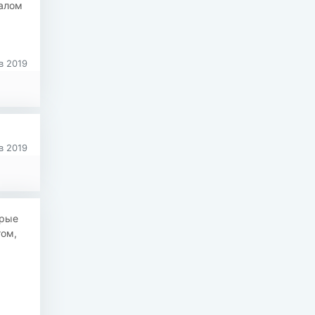
Малом
в 2019
в 2019
арые
гом,