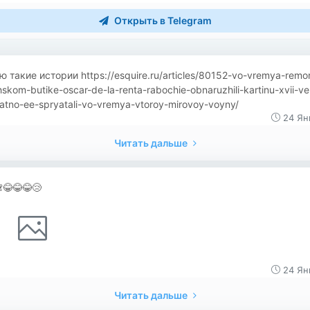
Открыть в Telegram
 такие истории https://esquire.ru/articles/80152-vo-vremya-remo
hskom-butike-oscar-de-la-renta-rabochie-obnaruzhili-kartinu-xvii-v
atno-ee-spryatali-vo-vremya-vtoroy-mirovoy-voyny/
24 Ян
Читать дальше
😂😂😂😢
24 Ян
Читать дальше