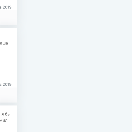
в 2019
Паша
в 2019
 я бы
рмил