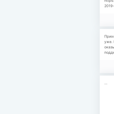
https
2019-
Прихо
уже. 
оказы
подде
...