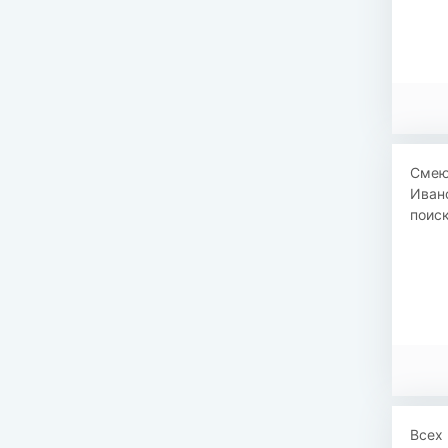
Смею 
Ивано
поис
Всех 