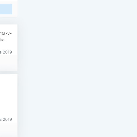
nta-v-
eka-
в 2019
в 2019