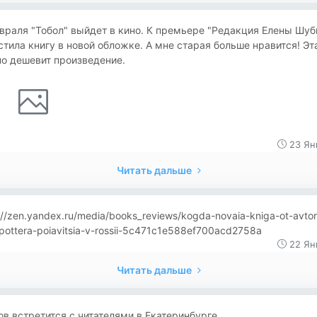
враля "Тобол" выйдет в кино. К премьере "Редакция Елены Шуб
тила книгу в новой обложке. А мне старая больше нравится! Эт
о дешевит произведение.
23 Ян
Читать дальше
://zen.yandex.ru/media/books_reviews/kogda-novaia-kniga-ot-avtor
-pottera-poiavitsia-v-rossii-5c471c1e588ef700acd2758a
22 Ян
Читать дальше
в встретится с читателями в Екатеринбурге