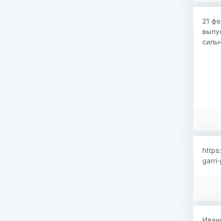
21 фе
выпус
сильн
https
garri
Ивано