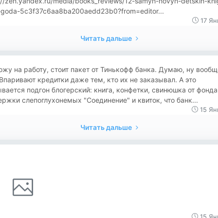
://zen.yandex.ru/media/books_reviews/12-samyh-novyh-detskih-kni
goda-5c3f37c6aa8ba200aedd23b0?from=editor...
17 Ян
Читать дальше
жу на работу, стоит пакет от Тинькофф банка. Думаю, ну вообщ
Впаривают кредитки даже тем, кто их не заказывал. А это
вается подгон блогерский: книга, конфетки, свинюшка от фонда
ржки слепоглухонемых "Соединение" и квиток, что банк...
15 Ян
Читать дальше
15 Ян