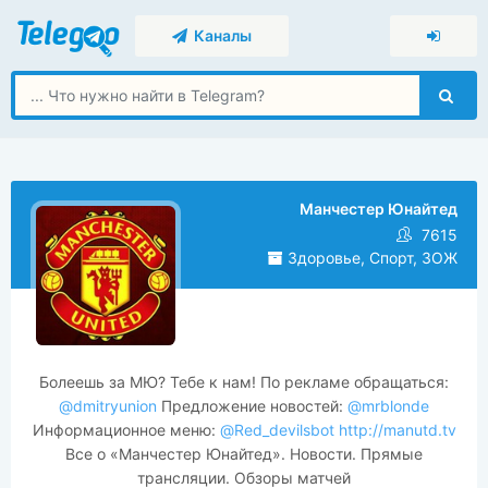
Каналы
Манчестер Юнайтед
7615
Здоровье, Спорт, ЗОЖ
Болеешь за МЮ? Тебе к нам! По рекламе обращаться:
@dmitryunion
Предложение новостей:
@mrblonde
Информационное меню:
@Red_devilsbot
http://manutd.tv
Все о «Манчестер Юнайтед». Новости. Прямые
трансляции. Обзоры матчей