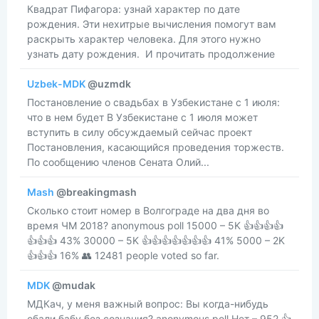
​​Квадрат Пифагора: узнай характер по дате
рождения. Эти нехитрые вычисления помогут вам
раскрыть характер человека. Для этого нужно
узнать дату рождения. И прочитать продолжение
Uzbek-MDK
@uzmdk
Постановление о свадьбах в Узбекистане с 1 июля:
что в нем будет В Узбекистане с 1 июля может
вступить в силу обсуждаемый сейчас проект
Постановления, касающийся проведения торжеств.
По сообщению членов Сената Олий...
Mash
@breakingmash
Сколько стоит номер в Волгограде на два дня во
время ЧМ 2018? anonymous poll 15000 – 5K 👍👍👍👍
👍👍👍 43% 30000 – 5K 👍👍👍👍👍👍👍 41% 5000 – 2K
👍👍👍 16% 👥 12481 people voted so far.
MDK
@mudak
МДКач, у меня важный вопрос: Вы когда-нибудь
ебали бабу без сознания? anonymous poll Нет – 952 👍