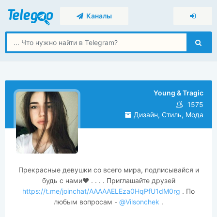
Каналы
Young & Tragic
1575
Дизайн, Стиль, Мода
Прекрасные девушки со всего мира, подписывайся и
будь с нами❤ . . . . Приглашайте друзей
https://t.me/joinchat/AAAAAELEza0HqPfU1dM0rg
. По
любым вопросам -
@Vilsonchek
.