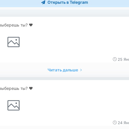
Открыть в Telegram
выберешь ты? ♥️
25 Ян
Читать дальше
выберешь ты? ♥️
24 Ян