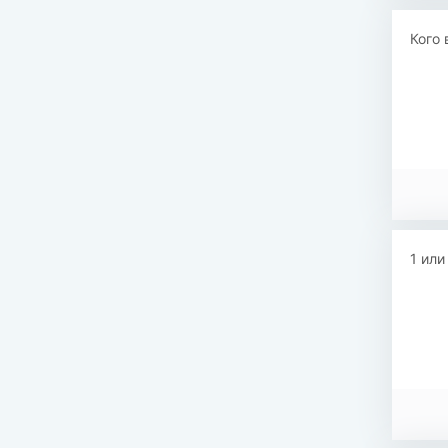
Кого 
1 или