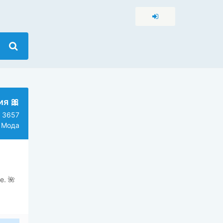
я 🎀
3657
 Мода
е. 🌺