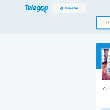
Каналы
У те