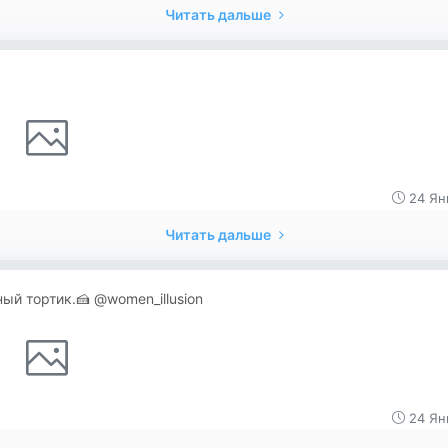
Читать дальше
24 Ян
Читать дальше
ый тортик.🍰 @women_illusion
24 Ян