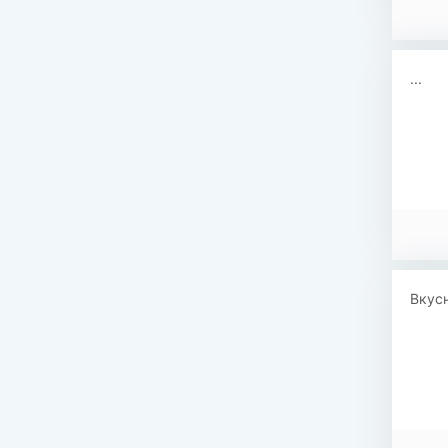
...
Вкусн