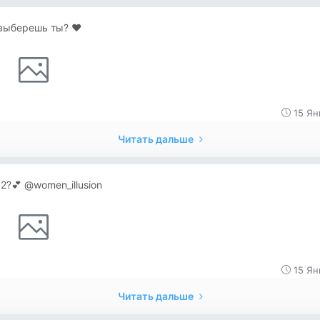
выберешь ты? ♥️
15 Ян
Читать дальше
 2?💕 @women_illusion
15 Ян
Читать дальше