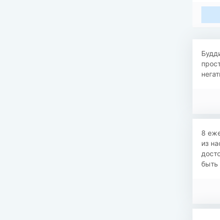
Будди
прост
негат
8 еж
из на
досто
быть 