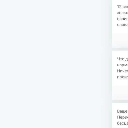
12 сп
знако
начин
снова
Что д
норма
Ничег
проис
Ваше 
Перио
бесце