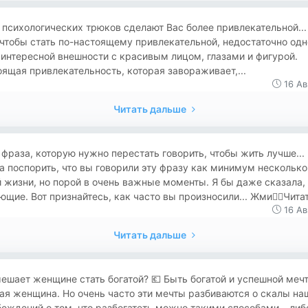
 психологических трюков сделают Вас более привлекательной...
 чтобы стать по-настоящему привлекательной, недостаточно одн
интересной внешности с красивым лицом, глазами и фигурой.
ящая привлекательность, которая завораживает,...
16 Ав
Читать дальше
фраза, которую нужно перестать говорить, чтобы жить лучше...
а поспорить, что вы говорили эту фразу как минимум несколько
 жизни, но порой в очень важные моменты. Я бы даже сказала,
щие. Вот признайтесь, как часто вы произносили... Жми👉🏻Читат
16 Ав
Читать дальше
ешает женщине стать богатой? 💶 Быть богатой и успешной меч
я женщина. Но очень часто эти мечты разбиваются о скалы на
еждений о том, что разбогатеть можно такими способами – либ