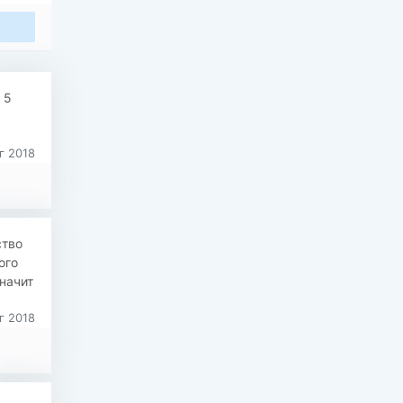
 5
г 2018
ство
ого
начит
г 2018