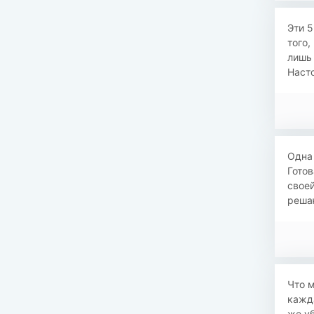
Эти 5
того,
лишь 
Насто
Одна 
Готов
своей
решаю
Что м
кажда
же уб