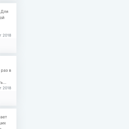
 Для
ой
г 2018
 раз в
ь...
г 2018
тает
ших
о