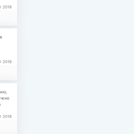
г 2018
я
г 2018
чно,
Нужно
о
г 2018