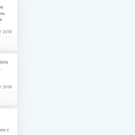
бе
ень
я
г 2018
бота
.
г 2018
то с