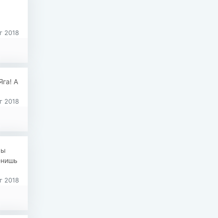
г 2018
га! А
г 2018
сы
енишь
г 2018