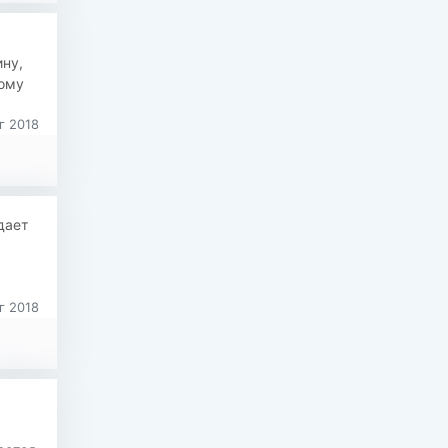
ину,
тому
г 2018
дает
г 2018