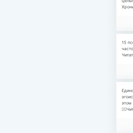
целый
Хрони
15 пс
часто
Читат
Единс
эгоис
этом 
👉🏻Ч