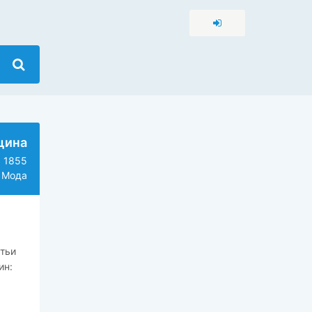
щина
1855
 Мода
атьи
ин: