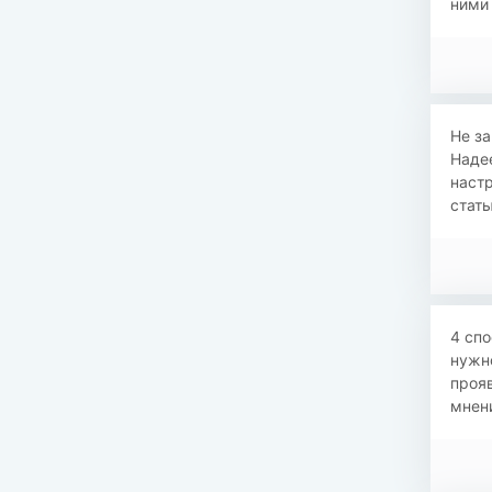
ними 
Не за
Наде
настр
стат
4 спо
нужно
проя
мнени