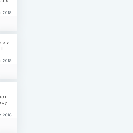
ается
г 2018
а эти
🏻
г 2018
то в
 Жми
г 2018