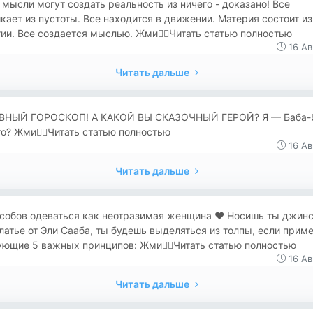
мысли могут создать реальность из ничего - доказано! Все
кает из пустоты. Все находится в движении. Материя состоит из
ии. Все создается мыслью. Жми👉🏻Читать статью полностью
16 Ав
Читать дальше
ВНЫЙ ГОРОСКОП! А КАКОЙ ВЫ СКАЗОЧНЫЙ ГЕРОЙ? Я — Баба-Я
о? Жми👉🏻Читать статью полностью
16 Ав
Читать дальше
особов одеваться как неотразимая женщина ❤️ Носишь ты джин
латье от Эли Сааба, ты будешь выделяться из толпы, если прим
ющие 5 важных принципов: Жми👉🏻Читать статью полностью
16 Ав
Читать дальше