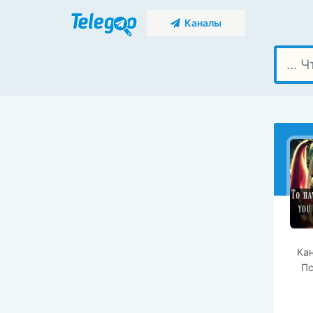
Каналы
Кан
Пс