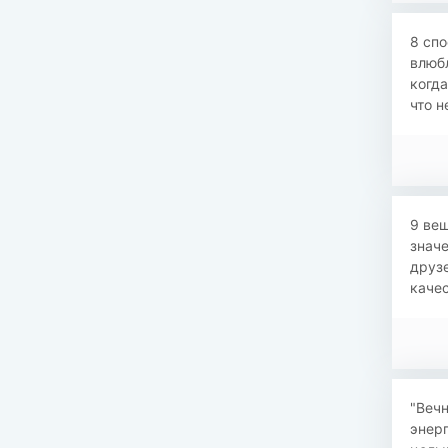
8 спо
влюбл
когда
что н
9 вещ
значе
друзе
качес
"Вечн
энерг