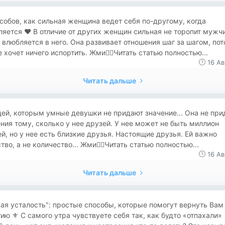
собов, как сильная женщина ведет себя по-другому, когда
яется ❤️ В отличие от других женщин сильная не торопит мужч
 влюбляется в него. Она развивает отношения шаг за шагом, по
е хочет ничего испортить. Жми👉🏻Читать статью полностью...
16 Ав
Читать дальше
ей, которым умные девушки не придают значение... Она не при
ния тому, сколько у нее друзей. У нее может не быть миллион
й, но у нее есть близкие друзья. Настоящие друзья. Ей важно
тво, а не количество... Жми👉🏻Читать статью полностью...
16 Ав
Читать дальше
ая усталость": простые способы, которые помогут вернуть Вам
ию ⚜️ С самого утра чувствуете себя так, как будто «отпахали»