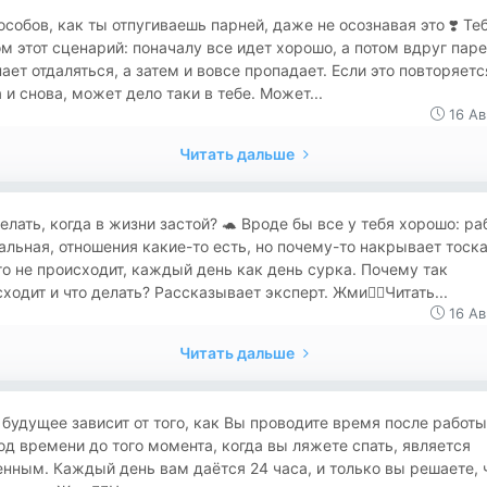
особов, как ты отпугиваешь парней, даже не осознавая это ❣️ Те
м этот сценарий: поначалу все идет хорошо, а потом вдруг пар
ает отдаляться, а затем и вовсе пропадает. Если это повторяетс
 и снова, может дело таки в тебе. Может...
16 Ав
Читать дальше
елать, когда в жизни застой? 🐢 Вроде бы все у тебя хорошо: ра
льная, отношения какие-то есть, но почему-то накрывает тоска
о не происходит, каждый день как день сурка. Почему так
ходит и что делать? Рассказывает эксперт. Жми👉🏻Читать...
16 Ав
Читать дальше
будущее зависит от того, как Вы проводите время после работы
д времени до того момента, когда вы ляжете спать, является
нным. Каждый день вам даётся 24 часа, и только вы решаете, ч