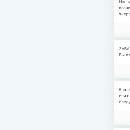
Наши 
возни
энерг
ЗАБА
Вы кт
5 сп
или п
следу