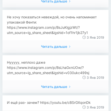
Читать дальше
Не хочу показаться невеждой, но очень напоминает
упаковкой Фенти:
https://www.instagram.com/p/BsJuKlgjzWt/?
utm_source=ig_share_sheet&igshid=1of1hr1jb27y1
3 Янв 2019
Читать дальше
Нууууу, неплохо даже
https://www.instagram.com/p/BsLhaGxnUOw/?
utm_source=ig_share_sheet&igshid=v030ukc499sj
3 Янв 2019
Читать дальше
И ещё раз- зачем? https://youtu.be/cBSrGXqonDk
3 Янв 2019