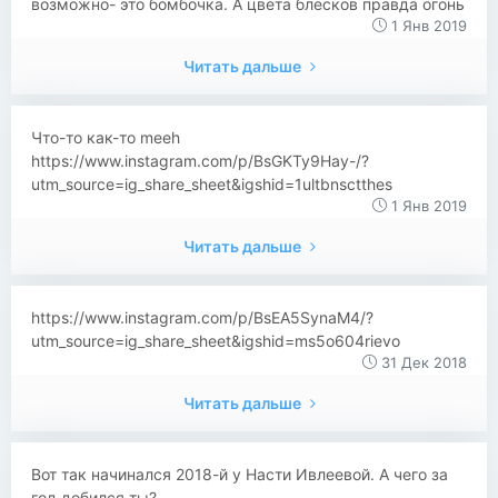
возможно- это бомбочка. А цвета блесков правда огонь
1 Янв 2019
Читать дальше
Что-то как-то meeh
https://www.instagram.com/p/BsGKTy9Hay-/?
utm_source=ig_share_sheet&igshid=1ultbnsctthes
1 Янв 2019
Читать дальше
https://www.instagram.com/p/BsEA5SynaM4/?
utm_source=ig_share_sheet&igshid=ms5o604rievo
31 Дек 2018
Читать дальше
Вот так начинался 2018-й у Насти Ивлеевой. А чего за
год добился ты?