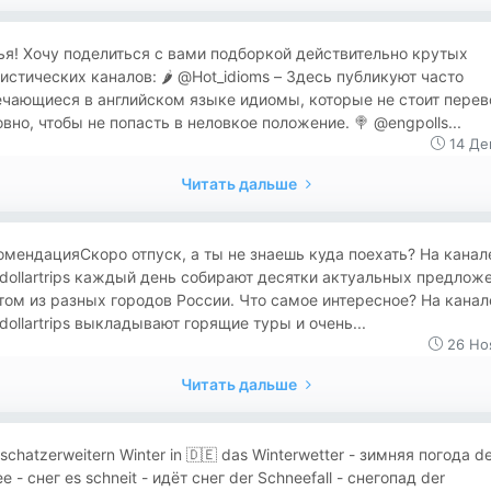
я! Хочу поделиться с вами подборкой действительно крутых
истических каналов: 🌶 @Hot_idioms – Здесь публикуют часто
чающиеся в английском языке идиомы, которые не стоит перев
вно, чтобы не попасть в неловкое положение. 🍭 @engpolls...
14 Де
Читать дальше
мендация ​​Скоро отпуск, а ты не знаешь куда поехать? На канал
ollartrips каждый день собирают десятки актуальных предложе
ом из разных городов России. Что самое интересное? На канал
ollartrips выкладывают горящие туры и очень...
26 Но
Читать дальше
schatzerweitern Winter in 🇩🇪 das Winterwetter - зимняя погода de
e - снег es schneit - идёт снег der Schneefall - снегопад der