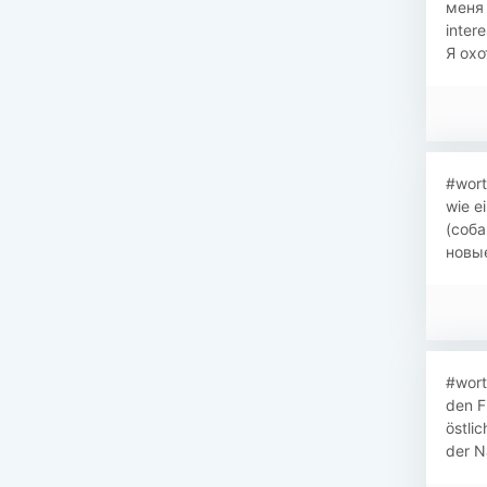
меня 
inter
Я охо
#wort
wie e
(соба
новые
#wort
den F
östli
der N