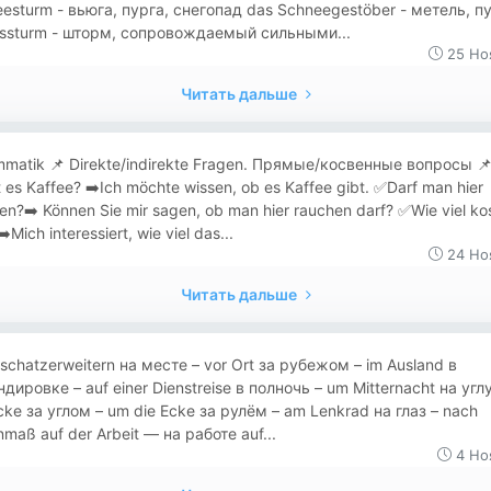
esturm - вьюга, пурга, снегопад das Schneegestöber - метель, п
is­sturm - шторм, сопровождаемый сильными...
25 Но
Читать дальше
matik 📌 Direkte/indirekte Fragen. Прямые/косвенные вопросы 
 es Kaffee? ➡️Ich möchte wissen, ob es Kaffee gibt. ✅Darf man hier
en?➡️ Können Sie mir sagen, ob man hier rauchen darf? ✅Wie viel ko
️Mich interessiert, wie viel das...
24 Но
Читать дальше
schatzerweitern на месте – vor Ort за рубежом – im Ausland в
дировке – auf einer Dienstreise в полночь – um Mitternacht на углу
cke за углом – um die Ecke за рулём – am Lenkrad на глаз – nach
maß auf der Arbeit — на работе auf...
4 Но