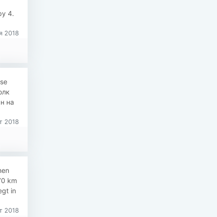
by 4.
я 2018
öse
олк
н на
т 2018
hen
70 km
gt in
т 2018