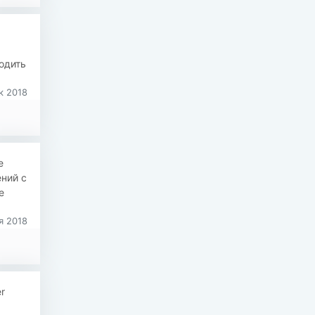
одить
к 2018
е
ний с
е
я 2018
r