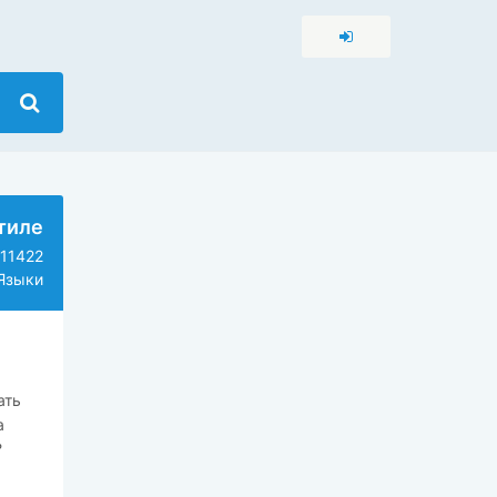
тиле
11422
Языки
ать
а
?