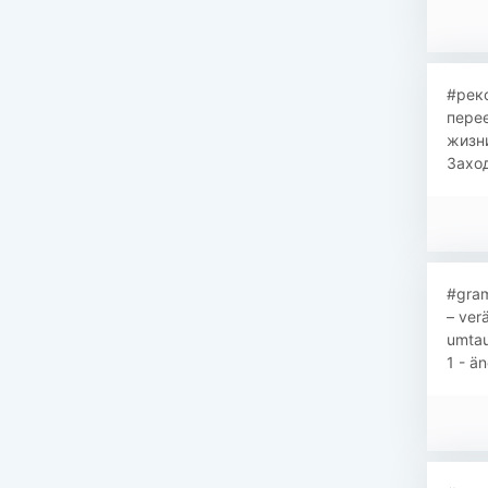
#рек
перее
жизни
Заход
#gram
– ver
umtau
1 - ä