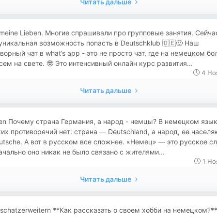
Читать дальше
 meine Lieben. Многие спрашивали про групповые занятия. Сейча
уникальная возможность попасть в Deutschklub 🇩🇪🙂 Наш
ворный чат в what’s app - это не просто чат, где на немецком бо
сем на свете. 🤓 Это интенсивный онлайн курс развития...
4 Но
Читать дальше
en Почему страна Германия, а народ - немцы? В немецком язы
их противоречий нет: страна — Deutschland, а народ, ее насел
tsche. А вот в русском все сложнее. «Немец» — это русское сл
ачально оно никак не было связано с жителями...
1 Но
Читать дальше
schatzerweitern **Как рассказать о своем хобби на немецком?** 