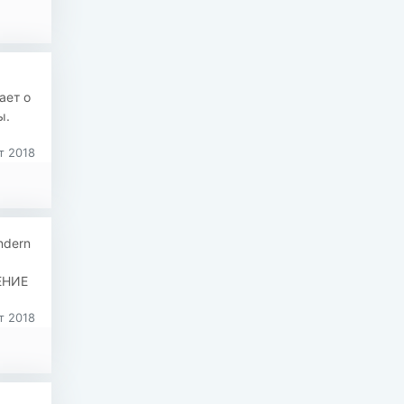
ает о
ы.
т 2018
ndern
ЛЕНИЕ
т 2018