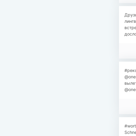
Друзь
лингв
встре
досло
#реко
@oned
вылет
@oned
#wort
Schne