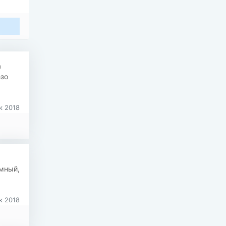
а
езо
к 2018
умный,
к 2018