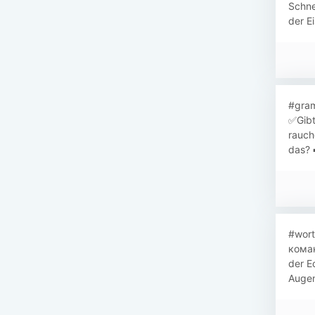
Schne
der E
#gram
✅Gibt
rauch
das? ➡
#wort
коман
der E
Augen