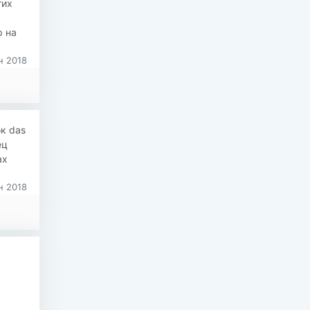
тих
 на
н 2018
ок das
ец
ах
н 2018