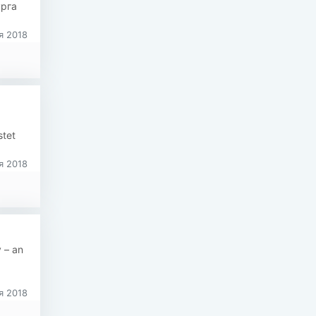
урга
я 2018

stet
я 2018
 – an
я 2018