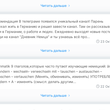
Читать дальше
омендация В телеграме появился уникальный канал! Парень
хал жить в Германию и решил завести канал. Там он рассказыв
 в Германии, о работе и людях. Ежедневно выходят новые пост
и на канал "Дневник Немца" и ты узнаешь всё про...
23 Ок
Читать дальше
matik 9 глаголов,которые часто путают изучающие немецкий: ä
ändern - wechseln- verwechseln mit – tauschen – austauschen –
schen – vertauschen (Менять, обменивать, изменять) УПОТРЕБ
ndern + A - изменять (смысл: делать другим...
22 Ок
Читать дальше