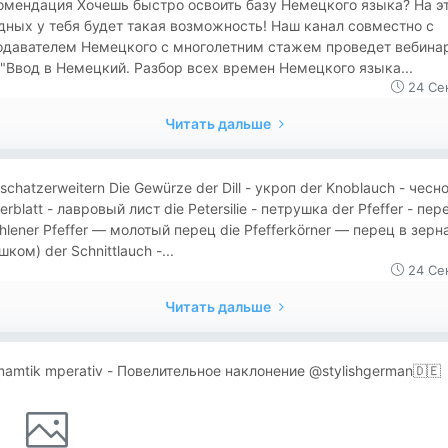
омендация Хочешь быстро освоить базу Немецкого языка? На э
ных у тебя будет такая возможность! Наш канал совместно с
одавателем Немецкого с многолетним стажем проведет вебинар
"Ввод в Немецкий. Разбор всех времен Немецкого языка...
24 Се
Читать дальше
schatzerweitern Die Gewürze der Dill - укроп der Knoblauch - чесн
erblatt - лавровый лист die Petersilie - петрушка der Pfeffer - пер
lener Pfeffer — молотый перец die Pfefferkörner — перец в зерн
шком) der Schnittlauch -...
24 Се
Читать дальше
amtik mperativ - Повелительное наклонение @stylishgerman🇩🇪