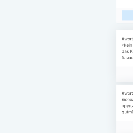
#wort
«kein
das K
близо
​​#wo
любез
эруди
gutmü