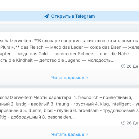
Открыть в Telegram
schatzerweitern **В словаре напротив таких слов стоить пометк
 Plural».** das Fleisch — мясо das Leder — кожа das Eisen — жел
upfer — медь das Gold — золото der Schnee — снег die Nähe —
сть die Kindheit — детство die Jugend — молодость...
26 Де
Читать дальше
rtschatzerweitern Черты характера. 1. freundlich – приветливый,
ный 2. lustig - весёлый 3. traurig - грустный 4. klug, intelligent – 
рованный 5. dumm, blöd - глупый 6. arbeitsam - трудолюбивый 7.
tig - добродушный 8. bescheiden...
26 Де
Читать дальше