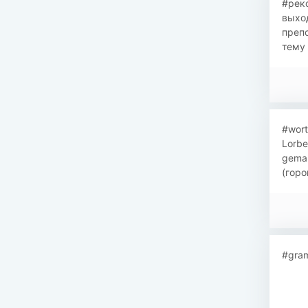
#рек
выход
преп
тему 
#wort
Lorbe
gemah
(горо
#gram