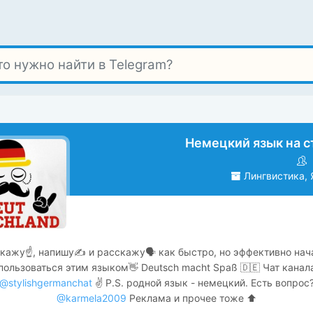
Немецкий язык на с
Лингвистика, 
кажу☝, напишу✍ и расскажу🗣 как быстро, но эффективно нач
пользоваться этим языком👋 Deutsch macht Spaß 🇩🇪 Чат канал
@stylishgermanchat
✌️ P.S. родной язык - немецкий. Есть вопрос
@karmela2009
Реклама и прочее тоже ⬆️