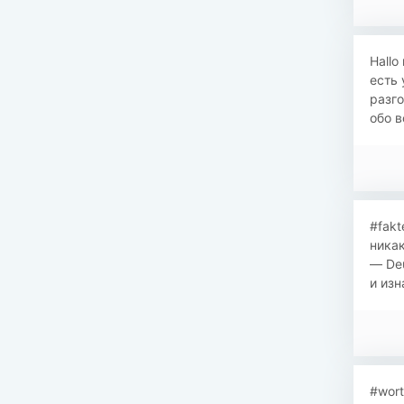
Hallo
есть 
разго
обо в
#fakt
никак
— Deu
и изн
#wort