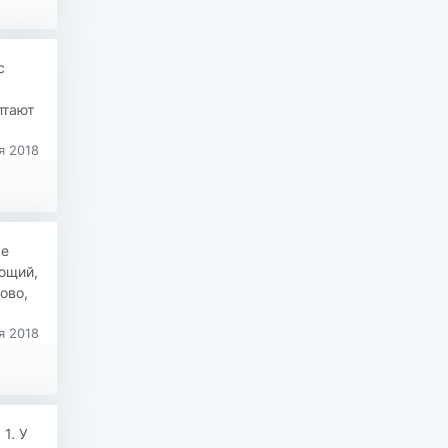
с
лтают
я 2018
ке
яющий,
ово,
я 2018
1. У