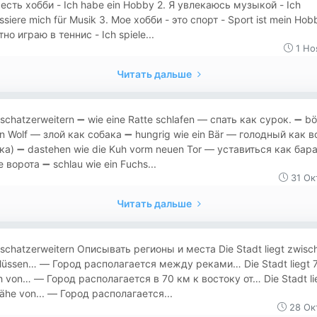
есть хобби - Ich habe ein Hobby 2. Я увлекаюсь музыкой - Ich
essiere mich für Musik 3. Мое хобби - это спорт - Sport ist mein Hob
тно играю в теннис - Ich spiele...
1 Но
Читать дальше
schatzerweitern ➖ wie eine Ratte schlafen — спать как сурок. ➖ b
in Wolf — злой как собака ➖ hungrig wie ein Bär — голодный как в
ка) ➖ dastehen wie die Kuh vorm neuen Tor — уставиться как бара
 ворота ➖ schlau wie ein Fuchs...
31 Ок
Читать дальше
schatzerweitern Описывать регионы и места Die Stadt liegt zwisc
lüssen… — Город располагается между реками… Die Stadt liegt 
ch von… — Город располагается в 70 км к востоку от… Die Stadt lie
ähe von... — Город располагается...
28 Ок