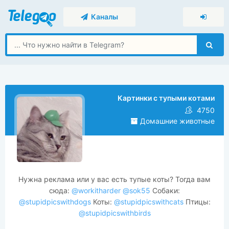
Каналы
Картинки с тупыми котами
4750
Домашние животные
Нужна реклама или у вас есть тупые коты? Тогда вам
сюда:
@workitharder
@sok55
Собаки:
@stupidpicswithdogs
Коты:
@stupidpicswithcats
Птицы:
@stupidpicswithbirds