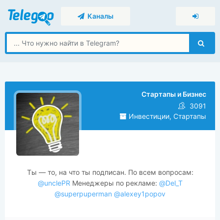
Каналы
Стартапы и Бизнес
3091
Инвестиции, Стартапы
Ты — то, на что ты подписан. По всем вопросам:
@unclePR
Менеджеры по рекламе:
@Del_T
@superpuperman
@alexey1popov