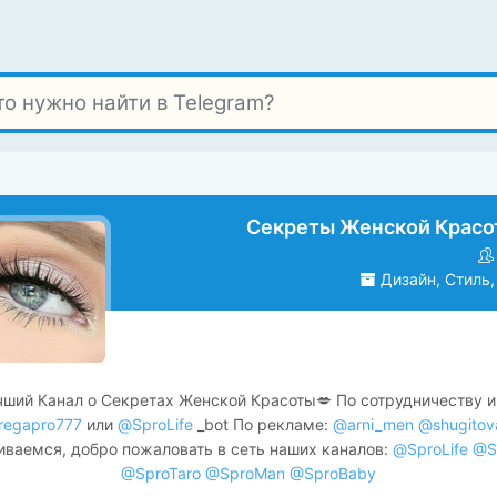
Секреты Женской Красо
Дизайн, Стиль,
ший Канал о Секретах Женской Красоты💋 По сотрудничеству и
regapro777
или
@SproLife
_bot По рекламе:
@arni_men
@shugitov
иваемся, добро пожаловать в сеть наших каналов:
@SproLife
@St
@SproTaro
@SproMan
@SproBaby