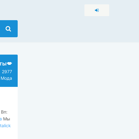
ты💋
2977
 Мода
 Вп:
a
Мы
alick