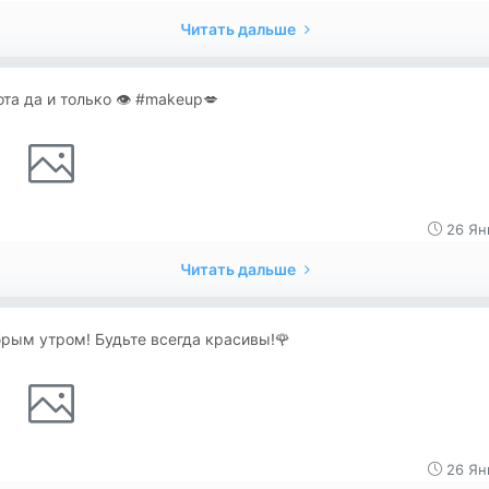
Читать дальше
та да и только 👁 #makeup💋
26 Ян
Читать дальше
рым утром! Будьте всегда красивы!🌹
26 Ян