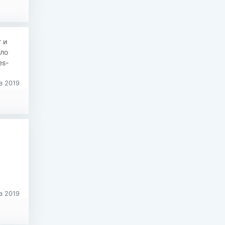
 и
ло
es-
в 2019
в 2019