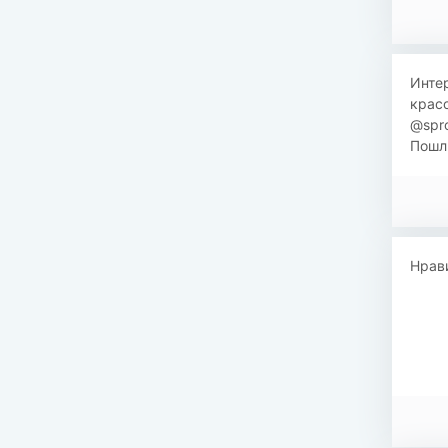
Интер
крас
@spro
Пошл
Нрави