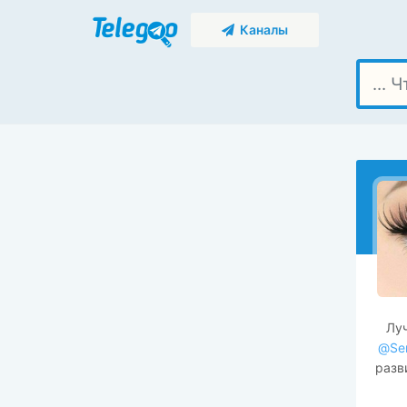
Каналы
Луч
@Se
разв