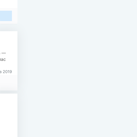
s —
пас
в 2019