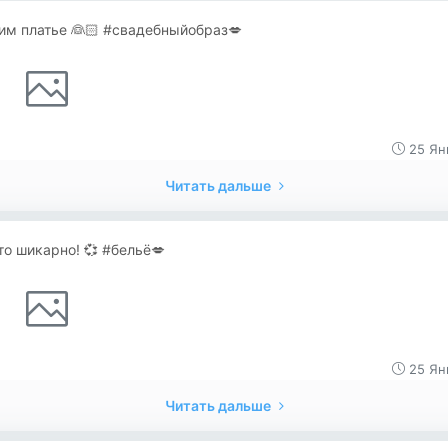
им платье 👰🏻 #свадебныйобраз💋
25 Ян
Читать дальше
о шикарно! 💞 #бельё💋
25 Ян
Читать дальше