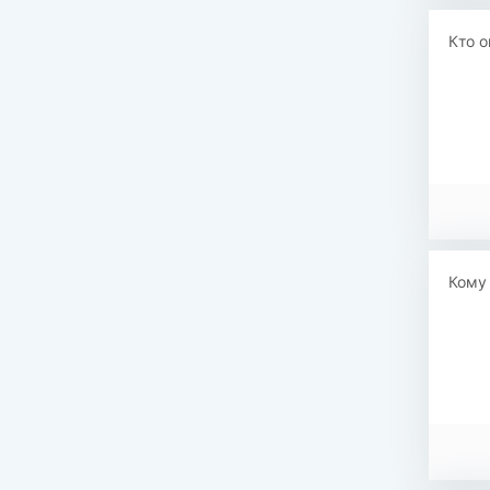
Кто 
Кому 