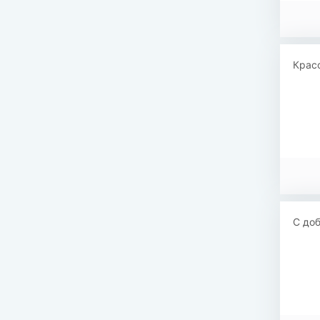
Красо
С доб