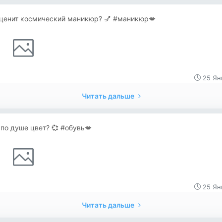
оценит космический маникюр? 💅 #маникюр💋
25 Ян
Читать дальше
по душе цвет? 💞 #обувь💋
25 Ян
Читать дальше