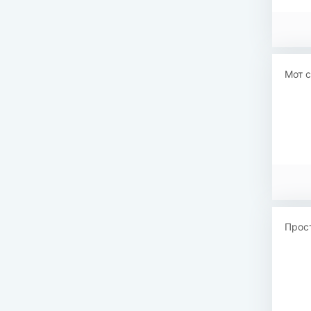
Мот 
Прост