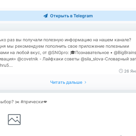
Открыть в Telegram
ько раз вы получали полезную информацию на нашем канале?
дня мы рекомендуем пополнить свое приложение полезными
ами на любой вкус, от @SNGpro: 🎓Познавательное • @BigBrain
вация» @covetnik - Лайфхаки советы @sila_slova-Словарный за
ru5...
26 Ян
Читать дальше
выбор? ✂️ #прически💋