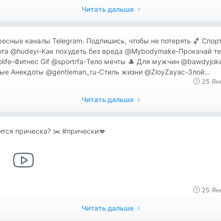
Читать дальше
есные каналы Telegram. Подпишись, чтобы не потерять 🏀 Спорт
ота @hudeyi-Как похудеть без вреда @Mybodymake-Прокачай те
life-Фитнес Gif @sportrfa-Тело мечты 🎩 Для мужчин @bawdyjok
ые Анекдоты @gentleman_ru-Стиль жизни @ZloyZayac-Злой...
25 Ян
Читать дальше
тся прическа? ✂️ #прически💋
25 Ян
Читать дальше