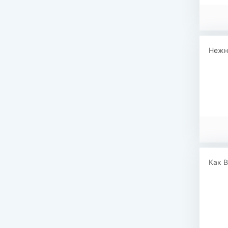
Нежн
Как В