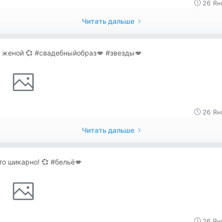
26 Ян
Читать дальше
с женой 💞 #свадебныйобраз💋 #звезды💋
26 Ян
Читать дальше
о шикарно! 💞 #бельё💋
26 Ян