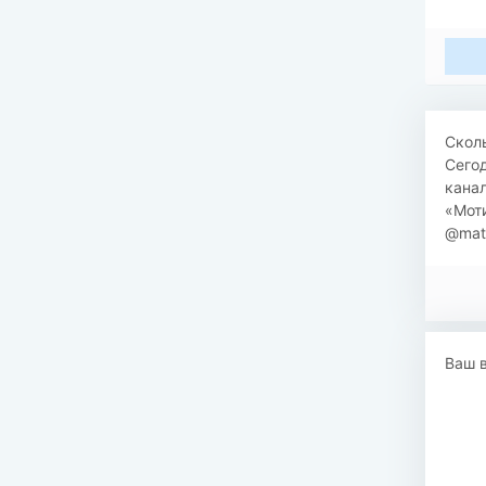
Скол
Сего
канал
«Моти
@math
Ваш 