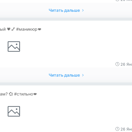
Читать дальше
ый 💗💅 #маникюр💋
26 Ян
Читать дальше
ам? 💞 #стильно💋
26 Ян