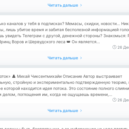
Читать дальше
ко каналов у тебя в подписках? Мемасы, скидки, новости... Ни
ы, лишь убитое время и забитая бесполезной информацией голо
ь увидеть Телеграм с другой, денежной стороны? Знакомься: 
Принц Воров и Шервудского леса 👑 Он является...
26 Де
Читать дальше
«Поток» 👤 Михай Чиксентмихайи Описание Автор выстраивает
льную, стройную и экспериментально подтвержденную теорию, 
е которой находится идея потока. Это состояние полного слияни
 делом, поглощения им, когда не ощущаешь времени,...
26 Де
Читать дальше
я должны быть бесплатными, а за информацию не надо платить