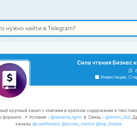
Сила чтения Бизнес к
6
Инвестиции, Ста
мый крупный канал с книгами в кратком содержании в текстово
о формате. 📌 Условия -
@reklama_tgrm
📱 Связь -
@Anton_2biz
Др
каналы
@cashflowbiz
@biznes_mentor
@top_forbes