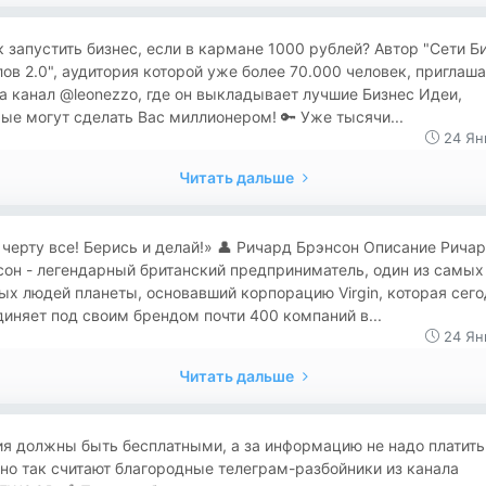
Как запустить бизнес, если в кармане 1000 рублей? Автор "Сети Б
ов 2.0", аудитория которой уже более 70.000 человек, приглаша
а канал @leonezzo, где он выкладывает лучшие Бизнес Идеи,
ые могут сделать Вас миллионером! 🔑 Уже тысячи...
24 Ян
Читать дальше
«К черту все! Берись и делай!» 👤 Ричард Брэнсон Описание Рича
он - легендарный британский предприниматель, один из самых
ых людей планеты, основавший корпорацию Virgin, которая сег
иняет под своим брендом почти 400 компаний в...
24 Ян
Читать дальше
я должны быть бесплатными, а за информацию не надо платить
о так считают благородные телеграм-разбойники из канала