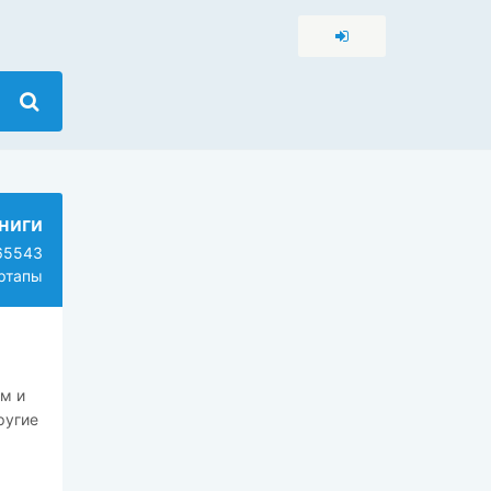
ниги
5543
ртапы
м и
угие