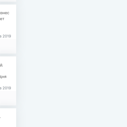
изнес
ет
в 2019
рд
одня
в 2019
.