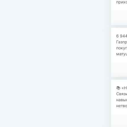
прихо
6 944
Газпр
покуп
матуш
​​📚 
Связи
навык
нетво