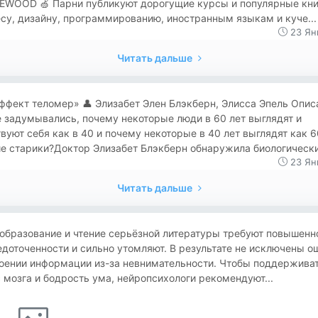
EWOOD 🍏 Парни публикуют дорогущие курсы и популярные кни
су, дизайну, программированию, иностранным языкам и куче...
23 Ян
Читать дальше
«Эффект теломер» 👤 Элизабет Элен Блэкберн, Элисса Эпель Опис
 задумывались, почему некоторые люди в 60 лет выглядят и
вуют себя как в 40 и почему некоторые в 40 лет выглядят как 6
е старики?Доктор Элизабет Блэкберн обнаружила биологический
23 Ян
Читать дальше
образование и чтение серьёзной литературы требуют повышенн
доточенности и сильно утомляют. В результате не исключены о
воении информации из-за невнимательности. Чтобы поддержива
 мозга и бодрость ума, нейропсихологи рекомендуют...