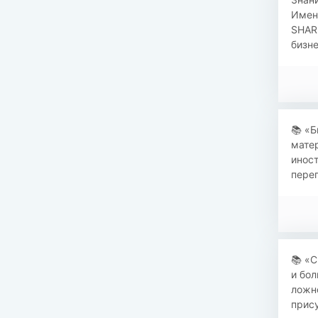
Именн
SHAR
бизне
​​📚 
матер
иност
перег
​​📚 
и бо
ложно
прису