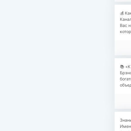
​​💰 
Канал
Вас н
котор
​​📚 
Брэнс
богат
объед
Знани
Именн