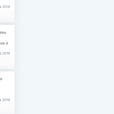
в 2019
лавы
ешь в
в 2019
ие
в 2019