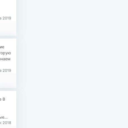
в 2019
ие
торую
знаем
в 2019
е В
е...
к 2018