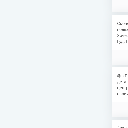
Сколь
польз
Хочеш
Гуд, 
​​📚 
дета
центр
своим
Знани