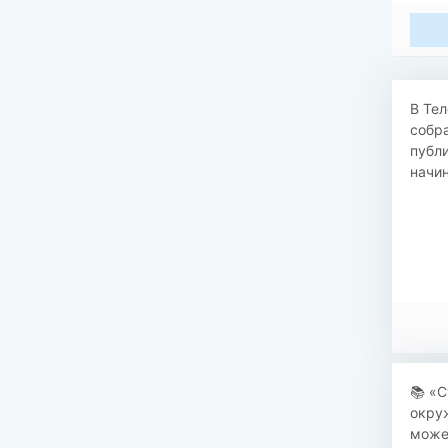
В Тел
собра
публ
начин
​​📚 
окру
може