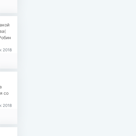
какой
ва(
Робин
к 2018
в
я со
к 2018
.