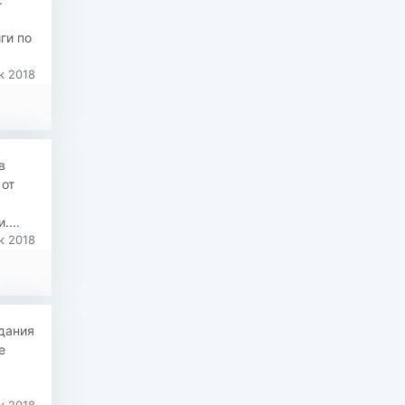
ги по
к 2018
в
 от
...
к 2018
адания
е