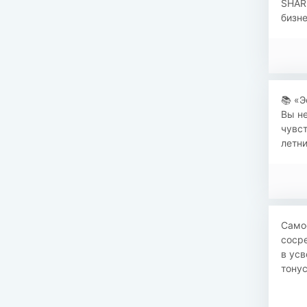
SHAR
бизне
​​📚 
Вы не
чувст
летни
Само
сосре
в ус
тонус