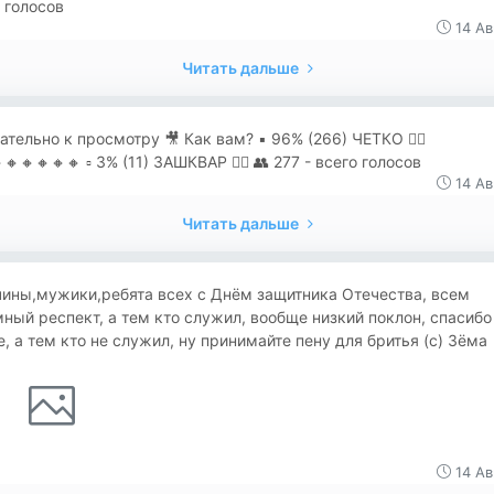
 голосов
14 Ав
Читать дальше
тельно к просмотру 🎥 Как вам? ▪️ 96% (266) ЧЕТКО 👍🏻
🔸🔸🔸🔸🔸 ▫️ 3% (11) ЗАШКВАР 👎🏻 👥 277 - всего голосов
14 Ав
Читать дальше
ины,мужики,ребята всех с Днём защитника Отечества, всем
ный респект, а тем кто служил, вообще низкий поклон, спасибо
е, а тем кто не служил, ну принимайте пену для бритья (с) Зёма
14 Ав