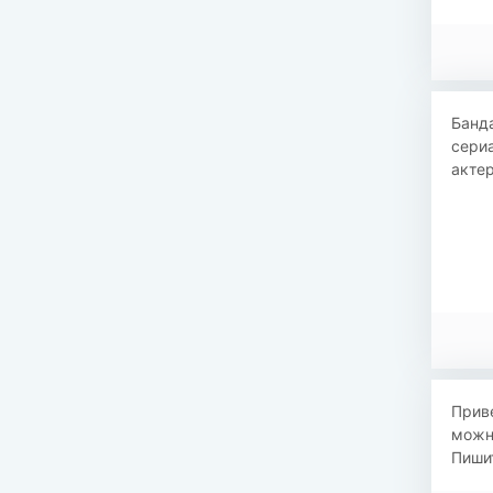
Банда
сериа
актер
Приве
можно
Пиши