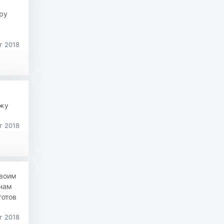
ру
г 2018
ажу
г 2018
своим
инам
готов
г 2018