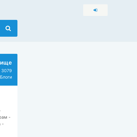
вище
3079
Блоги
о
рам -
 -