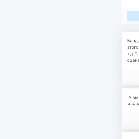
Банда
этого
т.д С
сцена
А вы 
🔸🔸