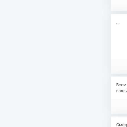
...
Всем 
подпи
​​Смо