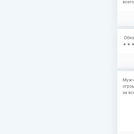
всего
Обяза
🔸🔸
Мужч
огром
за вс