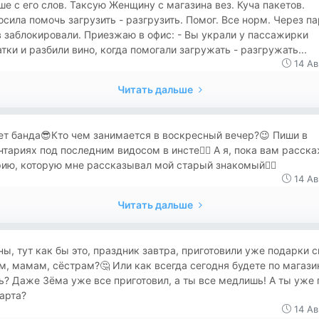
е с его слов. Таксую Женщину с магазина вез. Куча пакетов.
сила помочь загрузить - разгрузить. Помог. Все норм. Через па
 заблокировали. Приезжаю в офис: - Вы украли у пассажирки
тки и разбили вино, когда помогали загружать - разгружать...
14 Ав
Читать дальше
ет банда😎Кто чем занимается в воскресный вечер?😉 Пиши в
тариях под последним видосом в инсте👍🏻 А я, пока вам расск
ию, которую мне рассказывал мой старый знакомый👌🏻
14 Ав
Читать дальше
аны, тут как бы это, праздник завтра, приготовили уже подарки 
, мамам, сёстрам?🤔 Или как всегда сегодня будете по магаз
ь? Даже Зёма уже все приготовил, а ты все медлишь! А ты уже 
арта?
14 Ав