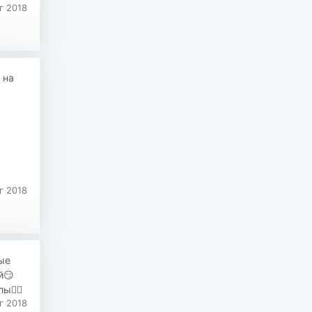
г 2018
 на
г 2018
ые
й😏
ы👍🏻
г 2018