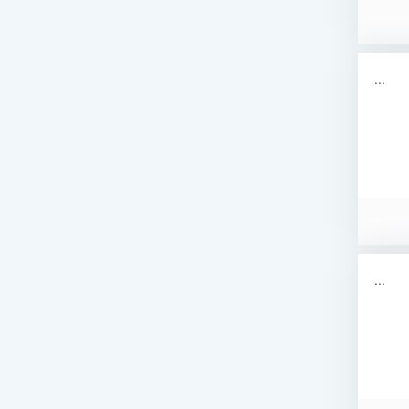
...
...