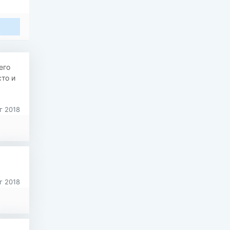
его
сто и
г 2018
г 2018