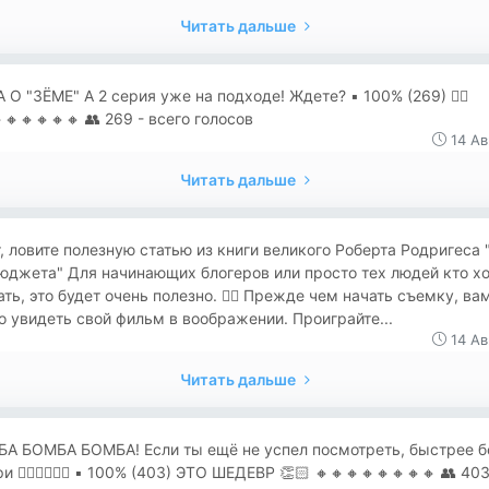
Читать дальше
О "ЗЁМЕ" А 2 серия уже на подходе! Ждете? ▪️ 100% (269) 👍🏻
🔸🔸🔸🔸🔸 👥 269 - всего голосов
14 Ав
Читать дальше
, ловите полезную статью из книги великого Роберта Родригеса 
юджета" Для начинающих блогеров или просто тех людей кто х
ть, это будет очень полезно. 👇🏻 Прежде чем начать съемку, ва
 увидеть свой фильм в воображении. Проиграйте...
14 Ав
Читать дальше
А БОМБА БОМБА! Если ты ещё не успел посмотреть, быстрее б
и 👇🏻👇🏻👇🏻 ▪️ 100% (403) ЭТО ШЕДЕВР 👏🏻 🔸🔸🔸🔸🔸🔸🔸🔸 👥 403