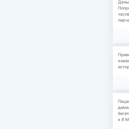
Дальш
Попро
часов
перча
Прив
комен
истор
​​Пац
дамам
бегат
к 8 М