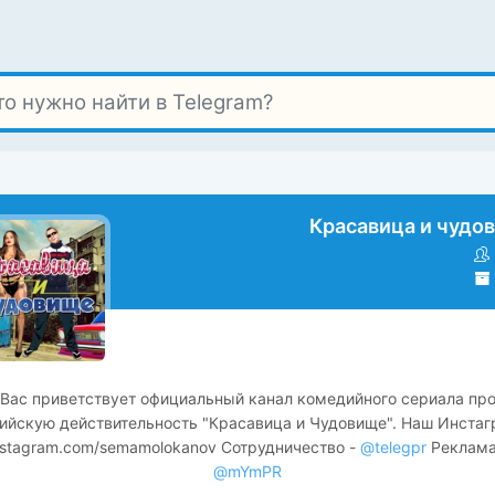
Красавица и чудо
Вас приветствует официальный канал комедийного сериала пр
ийскую действительность "Красавица и Чудовище". Наш Инстаг
nstagram.com/semamolokanov Сотрудничество -
@telegpr
Реклама
@mYmPR