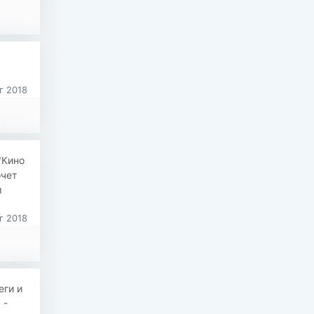
г 2018
"Кино
очет
м
г 2018
еги и
 -