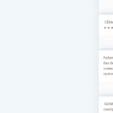
СЁМА 
🔸🔸
Ребят
без б
снима
нужно
БОМБ
смотр