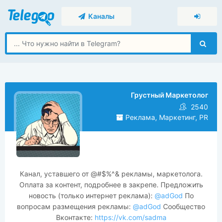
Каналы
Грустный Маркетолог
2540
Реклама, Маркетинг, PR
Канал, уставшего от @#$%^& рекламы, маркетолога.
Оплата за контент, подробнее в закрепе. Предложить
новость (только интернет реклама):
@adGod
По
вопросам размещения рекламы:
@adGod
Сообщество
Вконтакте:
https://vk.com/sadma