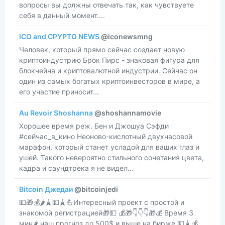
вопросы вы должны отвечать так, как чувствуете
себя в данный момент....
ICO and CPYPTO NEWS
@iconewsmng
​​Человек, который прямо сейчас создает новую
криптоиндустрию Брок Пирс - знаковая фигура для
блокчейна и криптовалютной индустрии. Сейчас он
один из самых богатых криптоинвесторов в мире, а
его участие приносит...
Au Revoir Shoshanna
@shoshannamovie
Хорошее время реж. Бен и Джошуа Сэфди
#сейчас_в_кино Неоново-кислотный двухчасовой
марафон, который станет усладой для ваших глаз и
ушей. Такого невероятно стильного сочетания цвета,
кадра и саундтрека я не видел...
Bitcoin Джедаи
@bitcoinjedi
​​💵🎁💰🌶🗼💵🗼💪Интересный проект с простой и
знакомой регистрацией🎁💵 💰🎁👇👇👇🎁💰 Время 3
мин🌶 наш прогноз до 500$ и выше на бирже 💵🗼💰