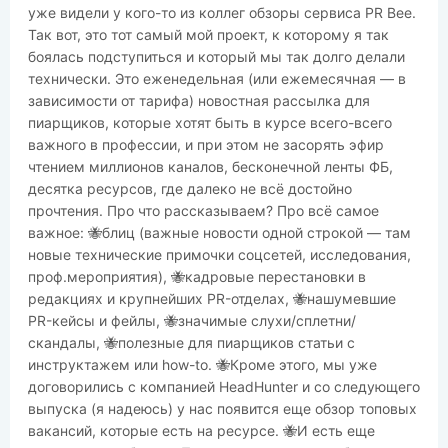
уже видели у кого-то из коллег обзоры сервиса PR Bee.
Так вот, это тот самый мой проект, к которому я так
боялась подступиться и который мы так долго делали
технически. Это еженедельная (или ежемесячная — в
зависимости от тарифа) новостная рассылка для
пиарщиков, которые хотят быть в курсе всего-всего
важного в профессии, и при этом не засорять эфир
чтением миллионов каналов, бесконечной ленты ФБ,
десятка ресурсов, где далеко не всё достойно
прочтения. Про что рассказываем? Про всё самое
важное: 🐝блиц (важные новости одной строкой — там
новые технические примочки соцсетей, исследования,
проф.мероприятия), 🐝кадровые перестановки в
редакциях и крупнейших PR-отделах, 🐝нашумевшие
PR-кейсы и фейлы, 🐝значимые слухи/сплетни/
скандалы, 🐝полезные для пиарщиков статьи с
инструктажем или how-to. 🐝Кроме этого, мы уже
договорились с компанией HeadHunter и со следующего
выпуска (я надеюсь) у нас появится еще обзор топовых
вакансий, которые есть на ресурсе. 🐝И есть еще