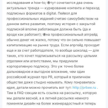
исследования и how-to; 🐝тут сочетается два очень
актуальных тренда — курирование контента и переход
подписных форматов в digital. Пейвол для
профессиональных изданий считаю самоубийством на
данном витке развития, поэтому история с закрытой
подпиской вполне работающая должна быть (да и
вроде как работает); 🐝на профессиональный апгрейд
обычно денег не жалко, потому что он сильно повышает
капитализацию на рынке труда. Если апргейд проходит
еще и за счет работодателя, то вообще шоколад — для
таких, кто хочет подписываться на рассылку целыми
отделами или агентствами, мы придумали
корпоративную подписку. Это уж точно более
дальновидное и выгодное вложение, чем один
российский журнал про PR, который в приличном
обществе даже стыдно называть. Кому понравилась
идея, детали можно прочитать вот тут:
http://prbee.ru
.
Там в FAQ-секции есть ссылка на рассылку, которую
мы делали весной, а в летней рассылке немного
поменяли дизайн на более жизнерадостный и теперь