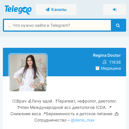
Каналы
Regina Doctor
11636
Медицина
👩‍⚕️Врач 🍏Лечу едой . ❗️Терапевт, нефролог, диетолог.
❗️Член Международной асс.диетологов ICDA. 📍
Снижение веса 📍Беременность и детское питание. 📩
Сотрудничество –
@denis_max