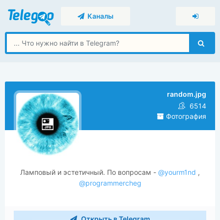
Каналы
random.jpg
6514
Фотография
Ламповый и эстетичный. По вопросам -
@yourm1nd
,
@programmercheg
Открыть в Telegram