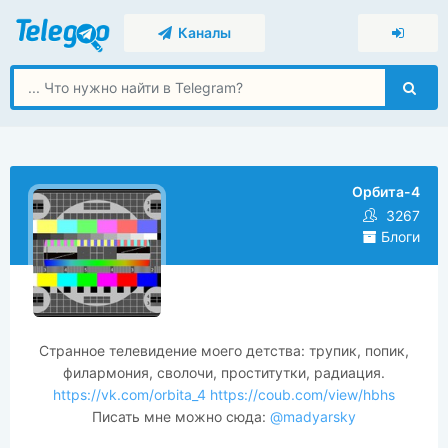
Каналы
Орбита-4
3267
Блоги
Странное телевидение моего детства: трупик, попик,
филармония, сволочи, проститутки, радиация.
https://vk.com/orbita_4
https://coub.com/view/hbhs
Писать мне можно сюда:
@madyarsky