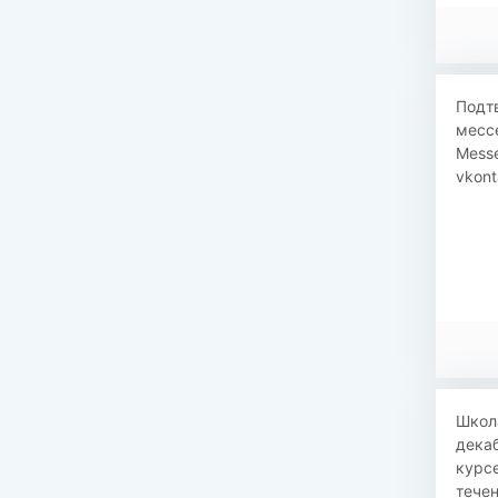
Подтв
месс
Messe
vkont
Школ
декаб
курсе
течен