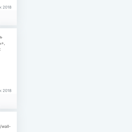
к 2018
ь
ь»,
:
к 2018
wall-