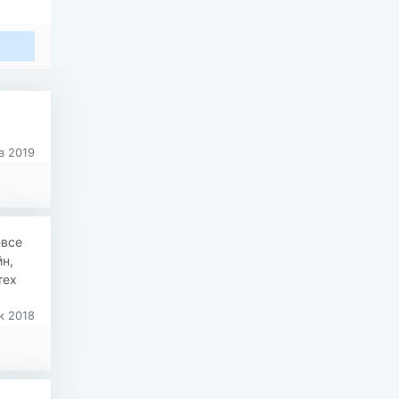
в 2019
-все
н,
тех
к 2018