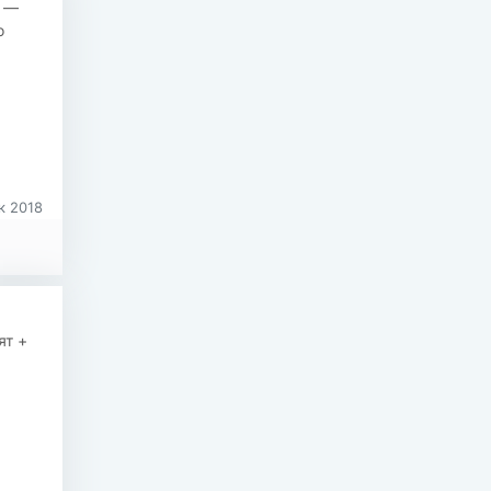
ь —
о
к 2018
ят +