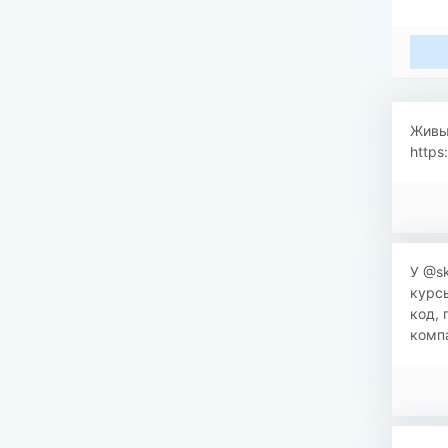
Живы
https
У @sk
курсы
код, 
компа