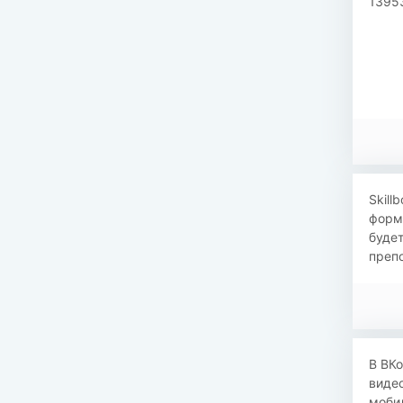
1395
Skill
форма
будет
препо
В ВКо
видео
мобил