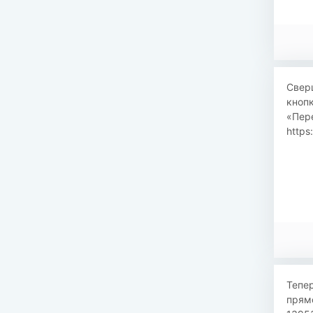
Сверш
кнопк
«Пере
https
Тепер
прямо