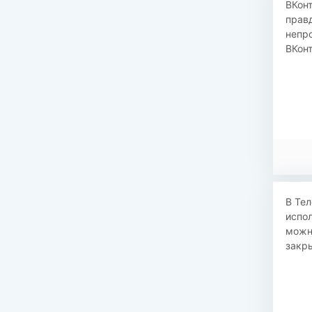
ВКон
правд
непро
ВКонт
В Тел
испол
можн
закры