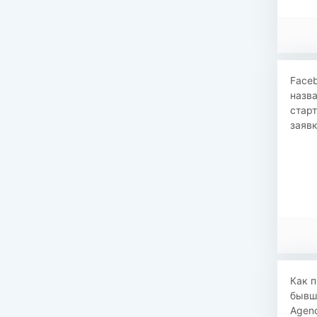
Faceb
назва
стар
заявк
Как п
бывши
Agenc