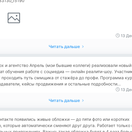
33130_15190
13 Де
Читать дальше
box и агентство Апрель (мои бывшие коллеги) реализовали новый
т обучения работе с соцмедиа — онлайн реалити-шоу. Участни
 проходить путь сммщика от стажёра до профи. Программа кур
даватели, кейсы продвижения и остальные подробности...
13 Де
Читать дальше
нтакте появились живые обложки — до пяти фото или коротких
, которые автоматически сменяют друг друга. Работает только 
ьных приложениях. Важно: такая обложка будет в 4 раза боль