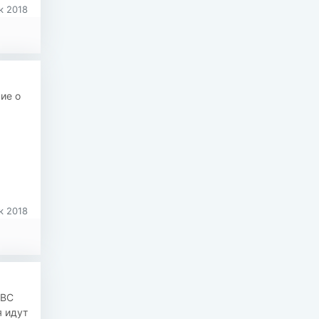
к 2018
ие о
к 2018
ABC
я идут