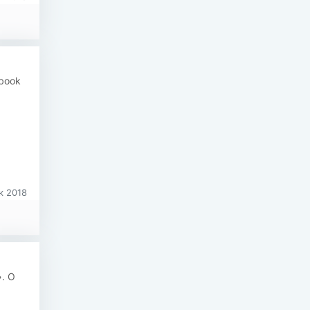
book
к 2018
. О