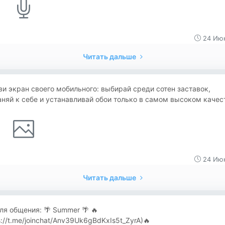
24 Июн
Читать дальше
и экран своего мобильного: выбирай среди сотен заставок,
няй к себе и устанавливай обои только в самом высоком качес
24 Июн
Читать дальше
ля общения: 🌴 Summer 🌴 🔥
s://t.me/joinchat/Anv39Uk6gBdKxIs5t_ZyrA)🔥