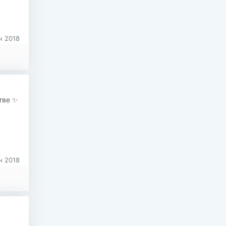
 2018
тве ✨
 2018