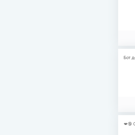
Бот д
💋🔞