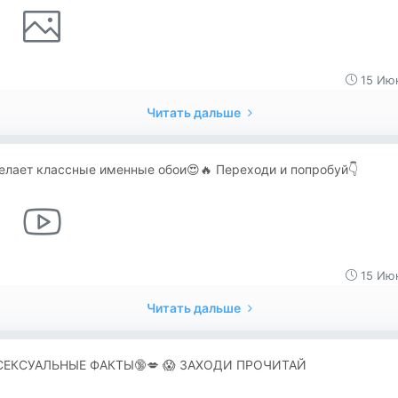
15 Июн
Читать дальше
елает классные именные обои😍🔥 Переходи и попробуй👇
15 Июн
Читать дальше
 СЕКСУАЛЬНЫЕ ФАКТЫ🔞💋 😱 ЗАХОДИ ПРОЧИТАЙ