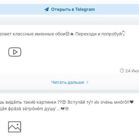
Открыть в Telegram
елает классные именные обои😍🔥 Переходи и попробуй👇
24 Июн
Читать дальше
ь ви́дēmь таки́è картинки ??😍 Вступãй ту́т и́х очėнь мнôгõ!!♥️
āя фрăзă зäтрőнěm ду́шу́ ...💔🌸