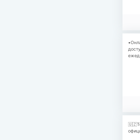
▪️Онл
досту
ежед
🇺🇿Т
офици