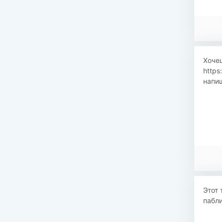
Хоче
https
напиш
Этот 
пабли