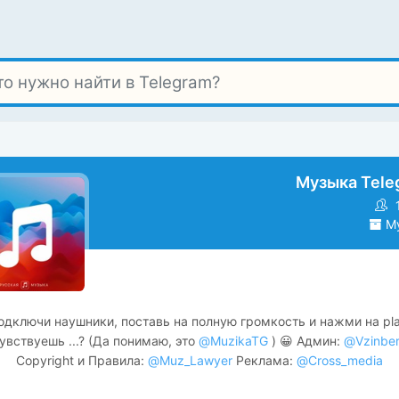
Музыка Tele
Му
одключи наушники, поставь на полную громкость и нажми на pla
увствуешь ...? (Да понимаю, это
@MuzikaTG
) 😀 Админ:
@Vzinbe
Copyright и Правила:
@Muz_Lawyer
Реклама:
@Cross_media