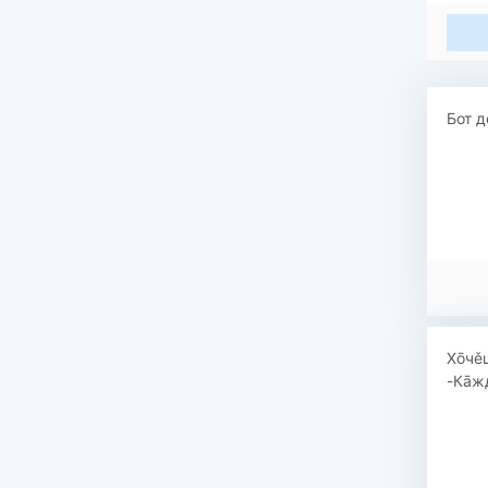
Бот д
Хōчěш
-Кāжд