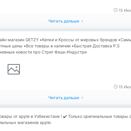
15 Июн
Читать дальше
айн-магазин GETZY ▪️Кепки и Кроссы от мировых брендов ▪️Сам
пные цены ▪️Все товары в наличии ▪️Быстрая Доставка P.S
невные новости про Стрит Фэшн Индустри
15 Июн
Читать дальше
овары от apple в Узбекистане ! ✔️ Только оригинальные товары 
альных магазинов apple.