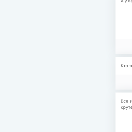
А у в
Кто т
Все э
крут