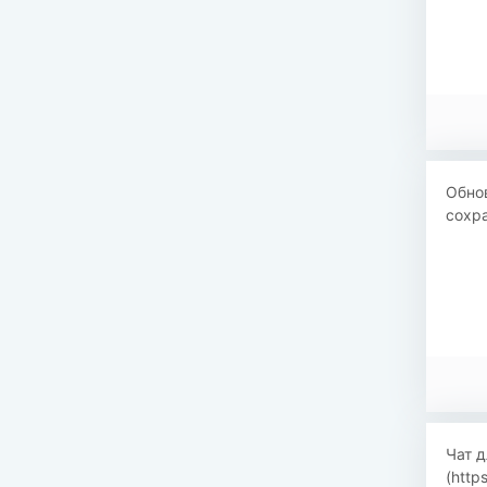
Обнов
сохра
Чат д
(http