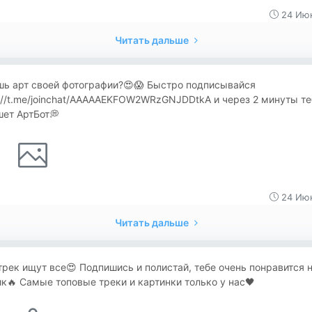
24 Июн
Читать дальше
шь арт своей фотографии?😍😱 Быстро подписывайся
://t.me/joinchat/AAAAAEKFOW2WRzGNJDDtkA и через 2 минуты те
ет АртБот💭
24 Июн
Читать дальше
трек ищут все😍 Подпишись и полистай, тебе очень понравится 
к🔥 Самые топовые треки и картинки только у нас🖤