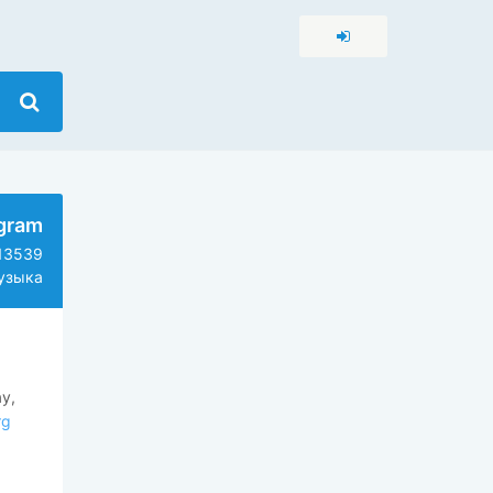
gram
13539
зыка
y,
rg