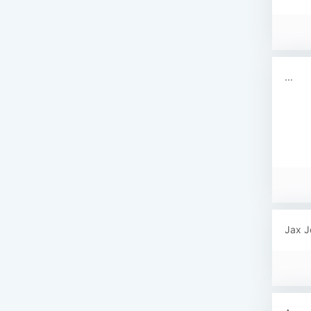
...
Jax J