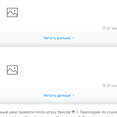
27 Но
Читать дальше
27 Но
Читать дальше
ный шанс вывезти почти штуку баксов 😳 1. Переходим по ссыл