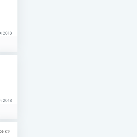
я 2018
я 2018
ке 👉