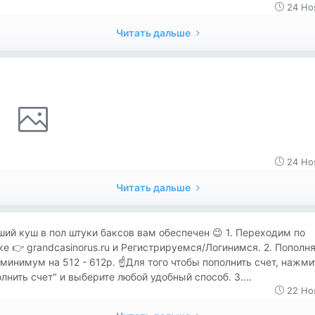
24 Но
Читать дальше
24 Но
Читать дальше
ий куш в пол штуки баксов вам обеспечен 😉 1. Переходим по
е 👉 grandcasinorus.ru и Регистрируемся/Логинимся. 2. Пополн
 минимум на 512 - 612р. ☝️Для того чтобы пополнить счет, нажми
лнить счет" и выберите любой удобный способ. 3....
22 Но