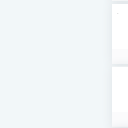
...
...