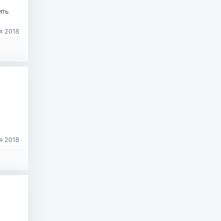
ить
я 2018
я 2018