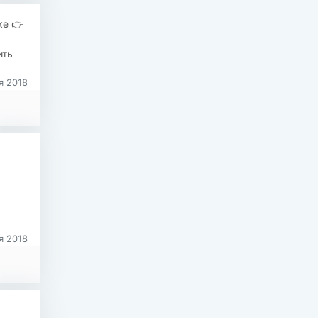
ке 👉
ить
я 2018
я 2018