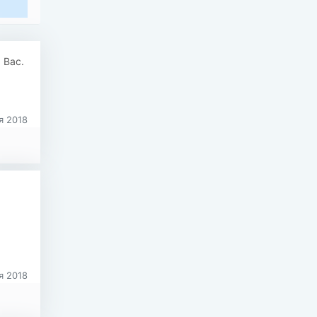
 Вас.
я 2018
я 2018