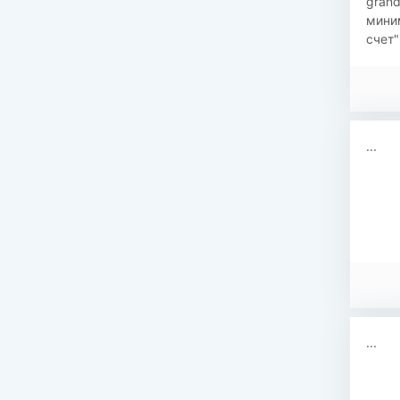
grand
миним
счет"
...
...