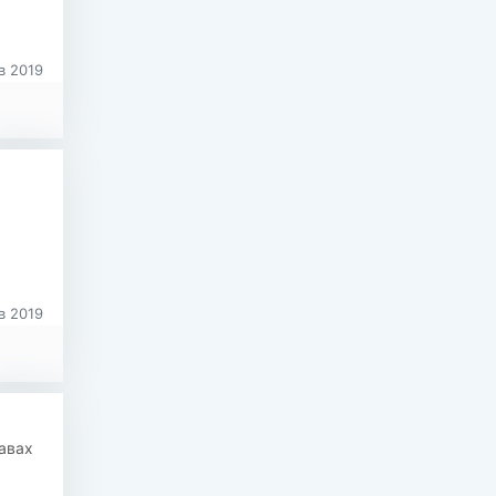
в 2019
в 2019
равах