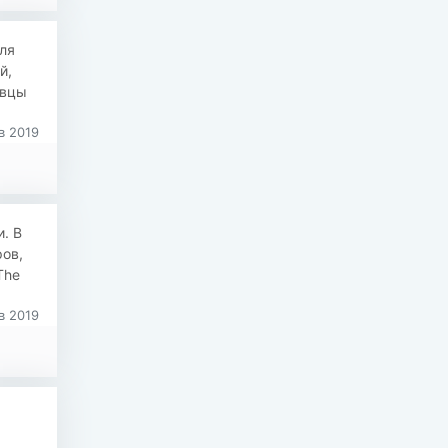
ля
й,
авцы
в 2019
. В
ов,
The
в 2019