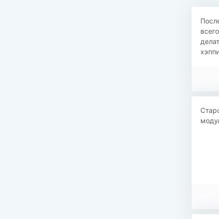
После
всего
делат
хэппи
Старо
моду