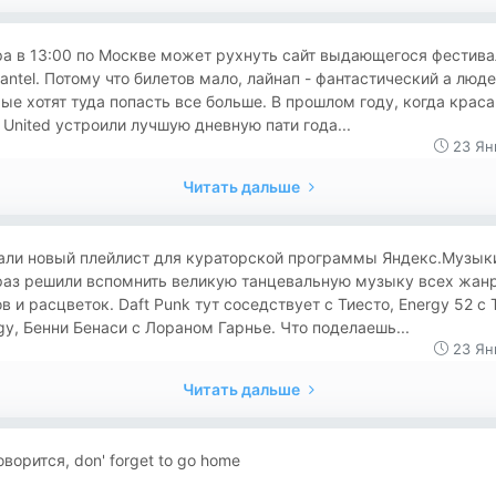
ра в 13:00 по Москве может рухнуть сайт выдающегося фестива
ntel. Потому что билетов мало, лайнап - фантастический а люде
ые хотят туда попасть все больше. В прошлом году, когда крас
 United устроили лучшую дневную пати года...
23 Ян
Читать дальше
али новый плейлист для кураторской программы Яндекс.Музыки
 раз решили вспомнить великую танцевальную музыку всех жанр
в и расцветок. Daft Punk тут соседствует с Тиесто, Energy 52 с 
gy, Бенни Бенаси с Лораном Гарнье. Что поделаешь...
23 Ян
Читать дальше
оворится, don' forget to go home