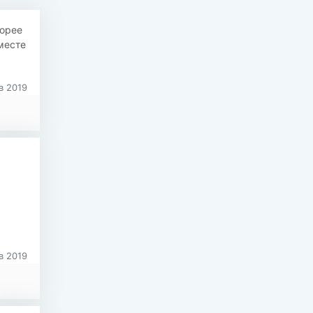
корее
месте
в 2019
в 2019