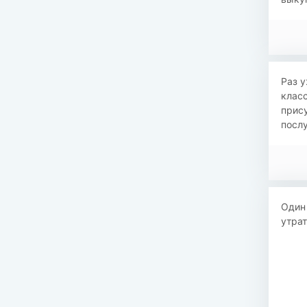
Раз у
класс
прису
послу
Один 
утрат