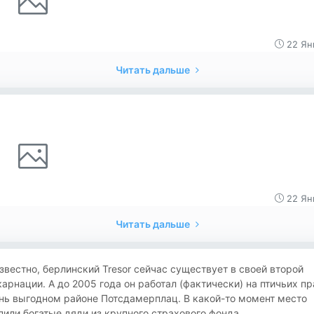
22 Ян
Читать дальше
22 Ян
Читать дальше
звестно, берлинский Tresor сейчас существует в своей второй
арнации. А до 2005 года он работал (фактически) на птичьих п
нь выгодном районе Потсдамерплац. В какой-то момент место
или богатые дяди из крупного страхового фонда....