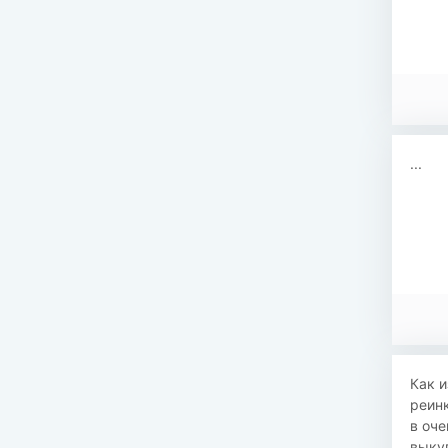
...
Как и
реинк
в оче
выкуп