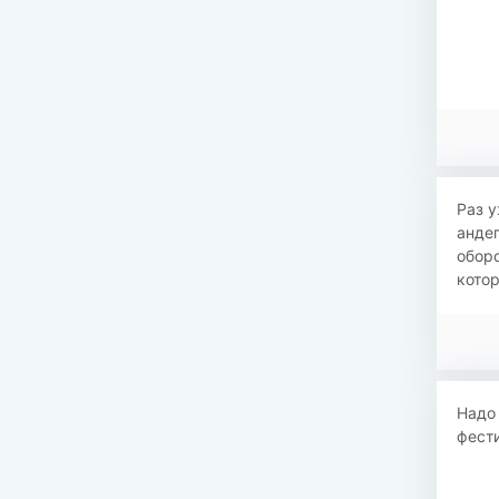
Раз у
андег
оборо
котор
Надо 
фест