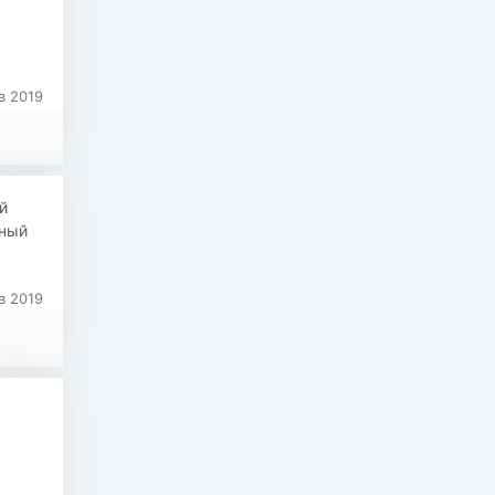
в 2019
й
лный
а
в 2019