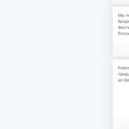
Мы по
бродя
Фести
Росси
Ребят
ландш
из Gi