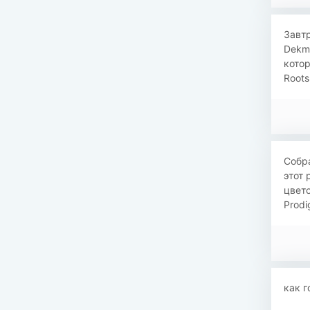
Завт
Dekma
котор
Roots
Собр
этот
цвето
Prodi
как г