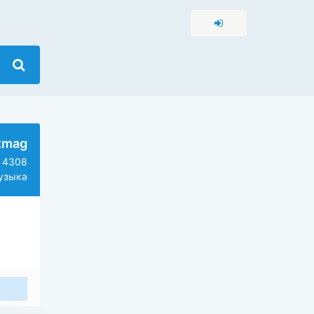
xmag
4308
зыка