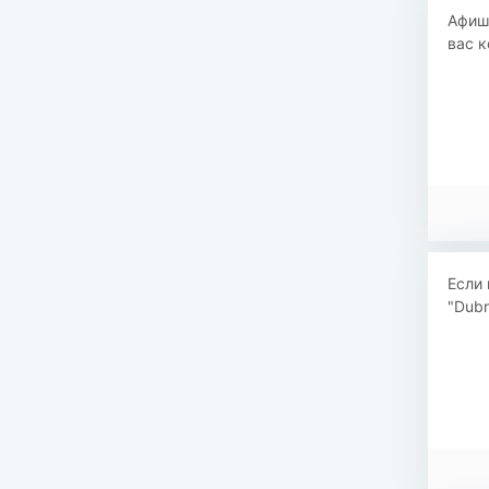
Афиша
вас к
Если 
"Dubn