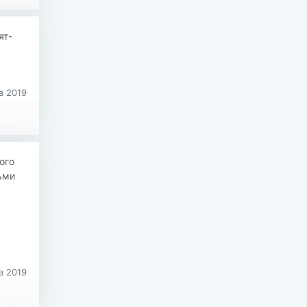
ят-
в 2019
ого
ьми
в 2019