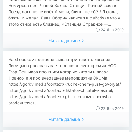
Немирова про Речной Вокзал Станция Речной вокзал
Поезд дальше не идёт А меня, блять, не ебёт! Я сюда,
блять, и желал. Лева Оборин написал в фейсбуке что у
этого стиха есть близнец. «Станция Отрадное —...
24 Янв 2019
Читать дальше
На «Горьком» сегодня вышло три текста. Евгения
Лисицына рассказывает про шорт-лист премии НОС,
Егор Сенников про книги которые читали и писал
Франко, а я про вчерашнее мероприятие ЭКСМа.
https://gorky.media/context/kruche-chem-pust-govoryat/
https://gorky.media/context/diktator-chitatel-i-pisatel/
https://gorky.media/context/lgbt-i-feminizm-horosho-
prodayutsya/...
22 Янв 2019
Читать дальше