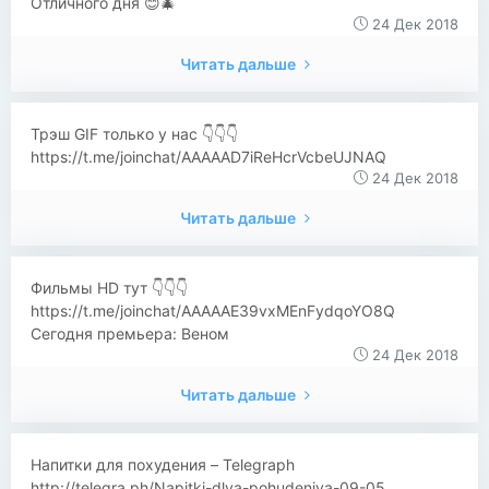
Отличного дня 😊🎄
24 Дек 2018
Читать дальше
Трэш GIF только у нас 👇👇👇
https://t.me/joinchat/AAAAAD7iReHcrVcbeUJNAQ
24 Дек 2018
Читать дальше
Фильмы HD тут 👇👇👇
https://t.me/joinchat/AAAAAE39vxMEnFydqoYO8Q
Сегодня премьера: Веном
24 Дек 2018
Читать дальше
Напитки для похудения – Telegraph
http://telegra.ph/Napitki-dlya-pohudeniya-09-05