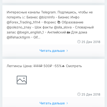
Интересные каналы Telegram. Подпишись, чтобы не
потерять 📈 Бизнес @biznInfo - Бизнес Инфо
@Forex_Trading_h1h4 - Форекс 📚 Образование
@polezno_znay - Шок факты @sila_slova - Словарный
запас @begin_english_1 - Английский 🏡 Для дома
@lifehacktlgrm - Gif...
25 Дек 2018
Читать дальше
Леггинсы Цена: 1̶1̶1̶1̶₽̶ 500₽ -55%🔥 Смотреть
25 Дек 2018
Читать дальше