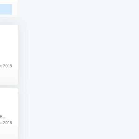
я 2018
...
я 2018