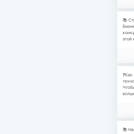
📚 Ст
Бизне
конку
этой 
​​❓Ка
техно
Чтобы
волше
📚 На