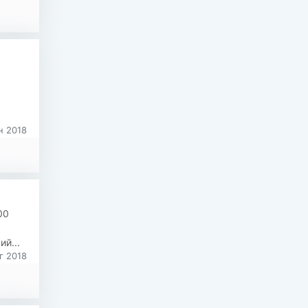
н 2018
00
й...
г 2018