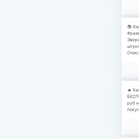
📚 Ка
#разв
Эверн
штуко
Описа
​​🔥 
БЕСПЛ
руб 
покуп