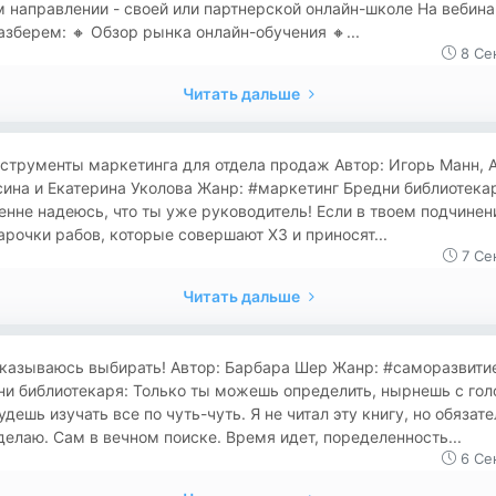
 направлении - своей или партнерской онлайн-школе На вебин
зберем: 🔸 Обзор рынка онлайн-обучения 🔸...
8 Се
Читать дальше
струменты маркетинга для отдела продаж Автор: Игорь Манн, 
ина и Екатерина Уколова Жанр: #маркетинг Бредни библиотека
нне надеюсь, что ты уже руководитель! Если в твоем подчинен
арочки рабов, которые совершают ХЗ и приносят...
7 Се
Читать дальше
тказываюсь выбирать! Автор: Барбара Шер Жанр: #саморазвити
и библиотекаря: Только ты можешь определить, нырнешь с гол
удешь изучать все по чуть-чуть. Я не читал эту книгу, но обязат
делаю. Сам в вечном поиске. Время идет, поределенность...
6 Се