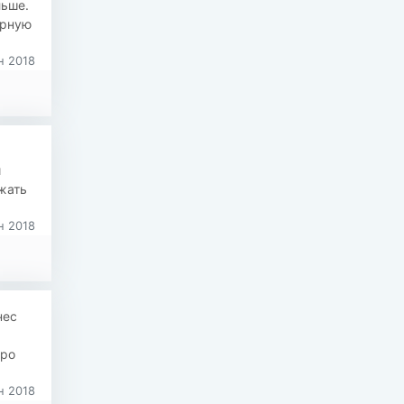
льше.
ирную
н 2018
и
ржать
.
н 2018
нес
про
н 2018