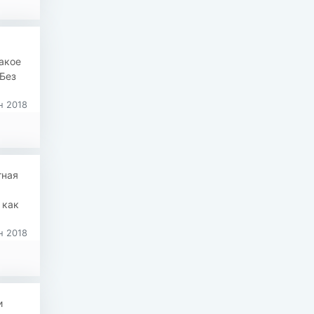
такое
 Без
н 2018
тная
 как
н 2018
и