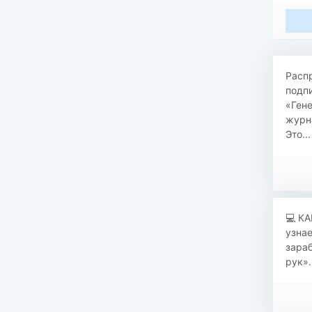
​​Рас
подпи
«Ген
журн
Это...
​​💻
узнае
зараб
рук».