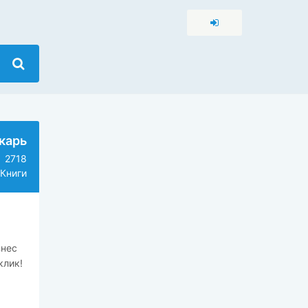
карь
2718
Книги
знес
клик!