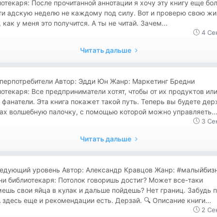
отекаря: После прочитанной аннотации я хочу эту книгу еще бо
ти адскую неделю не каждому под силу. Вот и проверю свою ж
 как у меня это получится. А ты не читай. Зачем...
4 Се
Читать дальше
уперпотребители Автор: Эдди Юн Жанр: Маркетинг Бредни
отекаря: Все предприниматели хотят, чтобы от их продуктов ил
 фанатели. Эта книга покажет такой путь. Теперь вы будете де
ах волшебную палочку, с помощью которой можно управляеть..
3 Се
Читать дальше
ледующий уровень Автор: Александр Кравцов Жанр: #малыйбиз
и библиотекаря: Потолок говоришь достиг? Может все-таки
ешь свои яйца в кулак и дальше пойдешь? Нет границ. Забудь 
А здесь еще и рекомендации есть. Дерзай. 🔍 Описание книги...
2 Се