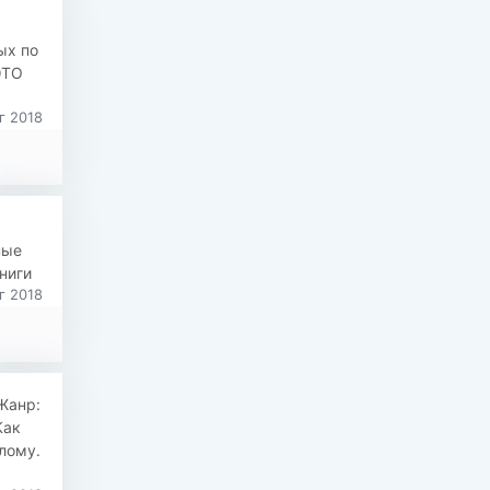
ых по
ЭТО
г 2018
ные
ниги
г 2018
Жанр:
Как
лому.