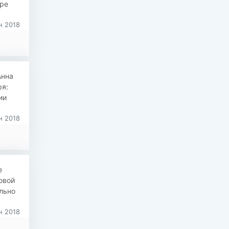
аре
н 2018
Анна
ря:
ии
н 2018
е
овой
ельно
н 2018