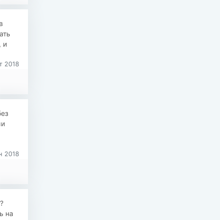
в
ать
 и
т 2018
без
ми
н 2018
?
ь на