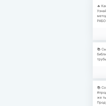
​​🔥 
Узнай
мето
РАБОТ
📚 С
библи
трубы
📚 Со
#прод
же ты
Проду