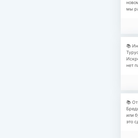
новом
мы ра
📚 Ин
Турус
Искре
нет п
📚 О
Бредн
или б
это с