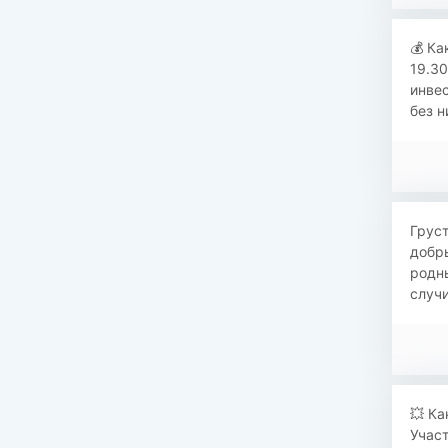
​​💰 
19.30
инвес
без н
​​Гру
добр
родны
случи
​​💥 
Участ