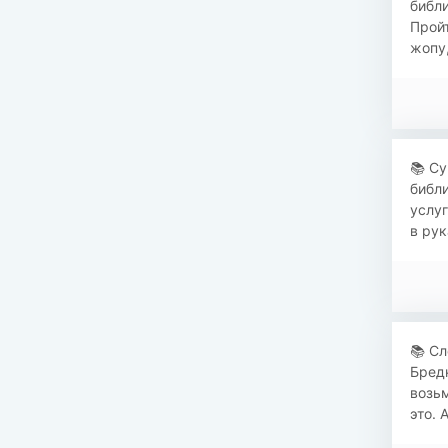
библи
Прой
жопу,
📚 С
библи
услуг
в рук
📚 С
Бредн
возьм
это. 