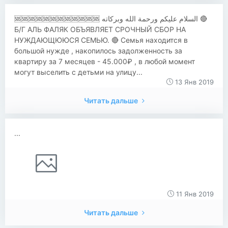
🆘🆘🆘🆘🆘🆘🆘🆘🆘🆘🆘🆘 السلام عليكم ورحمة الله وبركاته 🔴
Б/Г АЛЬ ФАЛЯК ОБЪЯВЛЯЕТ СРОЧНЫЙ СБОР НА
НУЖДАЮЩЮЮСЯ СЕМЬЮ. 🔴 Семья находится в
большой нужде , накопилось задолженность за
квартиру за 7 месяцев - 45.000₽ , в любой момент
могут выселить с детьми на улицу...
13 Янв 2019
Читать дальше
...
11 Янв 2019
Читать дальше