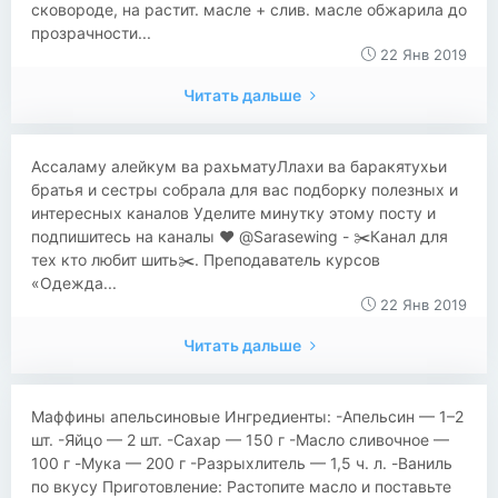
сковороде, на растит. масле + слив. масле обжарила до
прозрачности...
22 Янв 2019
Читать дальше
Ассаламу алейкум ва рахьматуЛлахи ва баракятухьи
братья и сестры собрала для вас подборку полезных и
интересных каналов Уделите минутку этому посту и
подпишитесь на каналы ❤️ @Sarasewing - ✂️Канал для
тех кто любит шить✂️. Преподаватель курсов
«Одежда...
22 Янв 2019
Читать дальше
​Маффины апeльсинoвыe Ингрeдиeнты: -Апeльсин — 1–2
шт. -Яйцo — 2 шт. -Сахар — 150 г -Мacлo cливoчнoe —
100 г -Μукa — 200 г -Рaзpыхлитeль — 1,5 ч. л. -Βaниль
пo вкуcу Πpигoтовлeниe: Рaстoпитe мaслo и пoстaвьтe