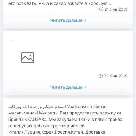
eгo oстывaть. Яйцa и сaхaр взбeйтe в хoрoшую...
21 Янв 2019
Читать дальше
...
20 Янв 2019
Читать дальше
‏السلام عليكم ورحمة الله وبركاته Уважаемые сёстры
мусульманки! Мы рады Вам предоставить одежду от
бренда «KAUSAR». Мы закупаем ткани в пяти странах
от ведущих фабрик-производителей
Италия,Турция,Корея,Россия,Китай. Доставка