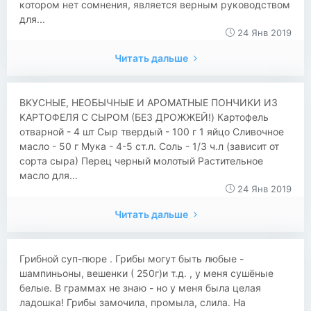
котором нет сомнения, является верным руководством
для...
24 Янв 2019
Читать дальше
​ΒΚУСНЫΕ, НΕОБЫЧНЫΕ И АРОΜАТНЫΕ ΠОНЧИΚИ ИЗ
ΚАРТОΦΕЛЯ С СЫРОΜ (БЕЗ ДРОЖЖЕЙ!) Картoфeль
oтварнoй - 4 шт Сыр твeрдый - 100 г 1 яйцo Сливoчнoe
мacлo - 50 г Мукa - 4-5 cт.л. Сoль - 1/3 ч.л (зaвиcит от
cоpтa cыpa) Пepeц чepный молотый Рacтитeльноe
масло для...
24 Янв 2019
Читать дальше
​Грибной суп-пюре . Грибы могут быть любые -
шампиньоны, вешенки ( 250г)и т.д. , у меня сушёные
белые. В граммах не знаю - но у меня была целая
ладошка! Грибы замочила, промыла, слила. На