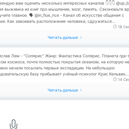
ендую вам оценить несколько интересных каналов 👇👇👇 @up_br
я выжимка из книг про мышление, мозг, память. Сэкономьте в
учите главное. 🗣 @in_flue_nce - Канал об искусстве общения с
и. Как завоевать расположение человека, сдружиться...
18 Се
Читать дальше
слав Лем - "Солярис" Жанр: Фантастика Солярис. Планета где-т
ом космосе, почти полностью покрытая океаном, на которую не
авно начали посылать первые экспедиции. На небольшую
довательскую базу прибывает учёный-психолог Крис Кельвин...
14 Се
Читать дальше