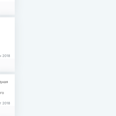
н 2018
дная
го
г 2018