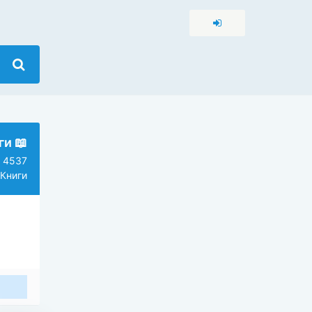
и 📖
4537
Книги