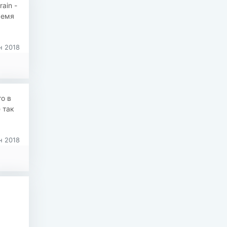
ain -
ремя
н 2018
о в
 так
н 2018