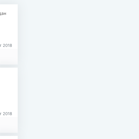
дан
т 2018
т 2018