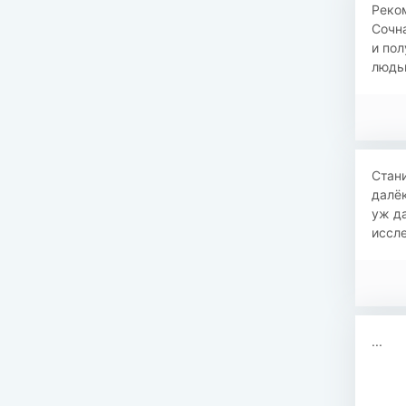
Реком
Сочна
и пол
людьм
Стани
далёк
уж д
иссле
...