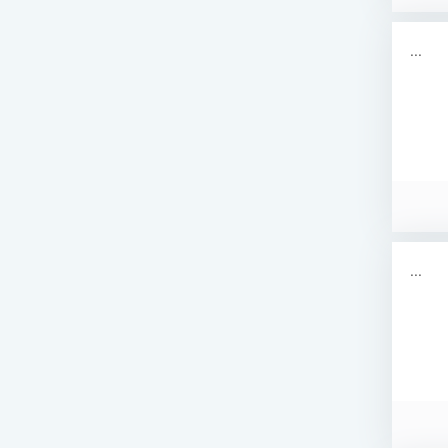
...
...