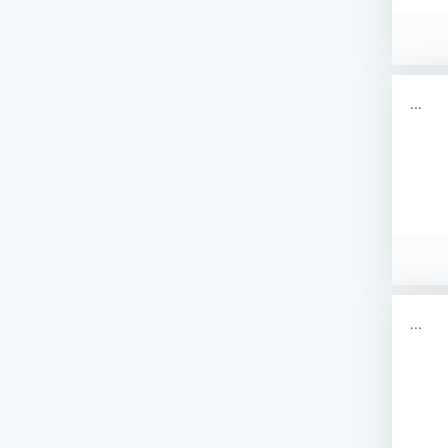
...
...