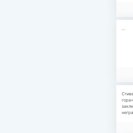
...
Стив
гора»
закл
негра