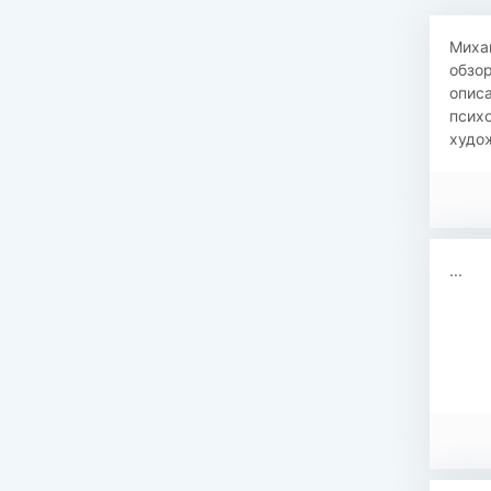
Михаи
обзо
опис
психо
худож
...