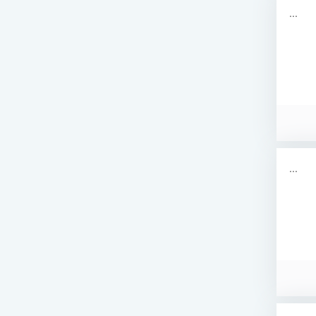
...
...