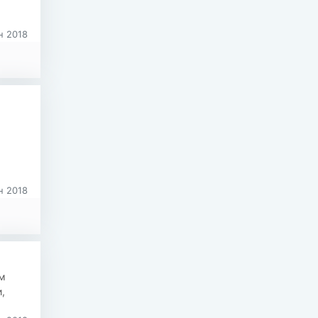
н 2018
н 2018
ом
,