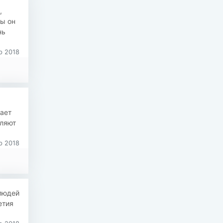
,
ы он
нь
р 2018
ает
вляют
р 2018
 людей
етия