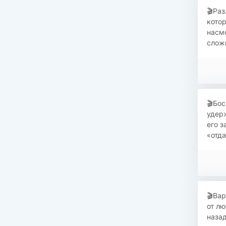
​🎬Ра
кото
насмо
сложн
​🎬Бо
удерж
его 
«отда
​🎬Ва
от лю
назад