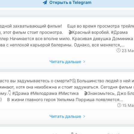
Открыть в Telegram
редной захватывающий фильм! ⠀ Еще во время просмотра трейл
, этот фильм стоит просмотра. ⠀ 🎬Красный воробей. #Драма
ллер Начинается все вполне мило. Красивая девушка Доминика
ва с неплохой карьерой балерины. Однако, все меняется,...
23 Ма
Читать дальше
часто вы задумываетесь о смерти?🤔 Большинство людей о ней и
инают, хотя она неизбежна и стоит задуматься. Сегодня фильм 
тему.👇 #Драма #Мелодрама #Мистика ⠀ 🎬Знакомьтесь, Джо Бл
) ⠀ В жизни главного героя Уильяма Пэрриша появляется...
15 Ма
Читать дальше