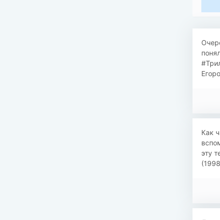
​Оче
понял
#Три
Егоро
​Как 
вспом
эту 
(1998