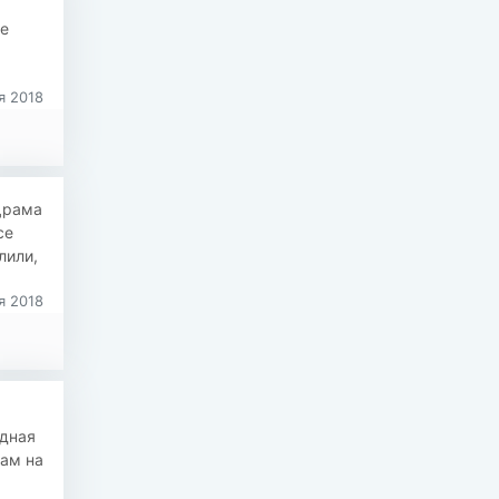
е
я 2018
#Драма
се
лили,
я 2018
едная
Сам на