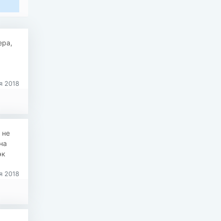
ера,
я 2018
 не
на
эк
я 2018