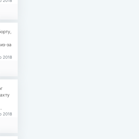
р 2018
орту,
 из-за
р 2018
ог
вахту
.
р 2018