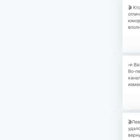
​🎬 К
отлич
юмор
вполн
📣 Ва
Во-пе
канал
измен
​🎬Ле
удало
верну