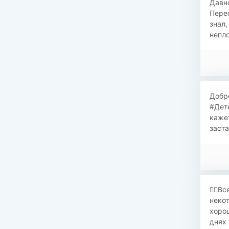
​Давн
Пере
знал,
непло
​Добр
#Дете
кажет
заста
​✌🏼В
некот
хорош
днях 