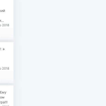
кий
...
р 2018
! 🔹
р 2018
 Ему
дом
ра!!!