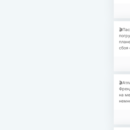
​🎬Па
погру
плане
сбоя
​🎬Ат
Френд
на ме
немно