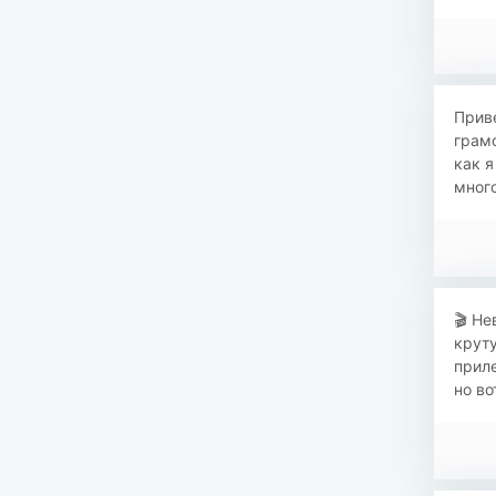
Приве
грамо
как я
много
​🎬 Н
круту
приле
но в