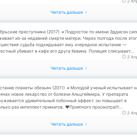
2 Ап
Читать дальше
ябрьские преступники (2017) 🔹Подросток по имени Эддисон сил
ивает из-за недавней смерти матери. Через полгода после это
сшествия судьба подкидывает ему очередное испытание —
естный убивает в кафе его друга Кевина. Полиция списывает...
2 Ап
Читать дальше
сстание планеты обезьян (2011) 🔹Молодой ученый испытывает н
янах новое лекарство от болезни Альцгеймера. У препарата
руживается удивительный побочный эффект: он повышает в
лько раз интеллект приматов. ❤Приятного просмотра!!!...
2 Ап
Читать дальше