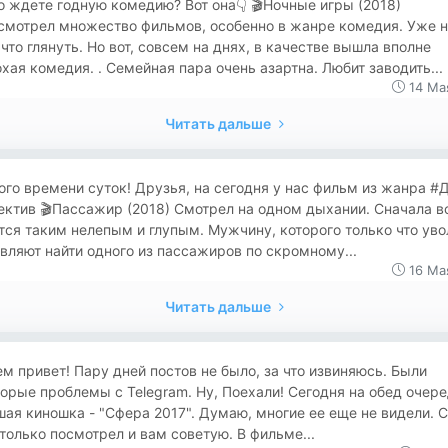
о ждете годную комедию? Вот она👇 🎬Ночные игры (2018)
смотрел множество фильмов, особенно в жанре комедия. Уже н
 что глянуть. Но вот, совсем на днях, в качестве вышла вполне
хая комедия. . Семейная пара очень азартна. Любит заводить...
14 Ма
Читать дальше
ого времени суток! Друзья, на сегодня у нас фильм из жанра 
ктив 🎬Пассажир (2018) Смотрел на одном дыхании. Сначала в
ся таким нелепым и глупым. Мужчину, которого только что уво
вляют найти одного из пассажиров по скромному...
16 Ма
Читать дальше
сем привет! Пару дней постов не было, за что извиняюсь. Были
орые проблемы с Telegram. Ну, Поехали! Сегодня на обед очер
ая киношка - "Сфера 2017". Думаю, многие ее еще не видели. 
только посмотрел и вам советую. В фильме...