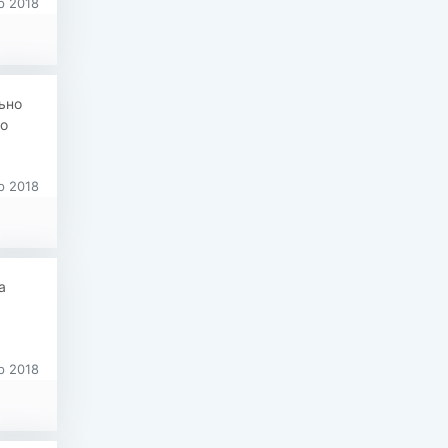
р 2018
ьно
го
р 2018
а
р 2018