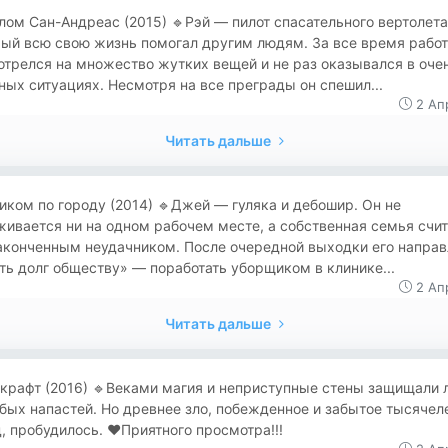
злом Сан-Андреас (2015) 🔹Рэй — пилот спасательного вертолета
рый всю свою жизнь помогал другим людям. За все время работ
трелся на множество жутких вещей и не раз оказывался в оче
ых ситуациях. Несмотря на все преграды он спешил...
2 Ап
Читать дальше
сиком по городу (2014) 🔹Джей — гуляка и дебошир. Он не
ивается ни на одном рабочем месте, а собственная семья счит
законченным неудачником. После очередной выходки его напра
ть долг обществу» — поработать уборщиком в клинике...
2 Ап
Читать дальше
ркрафт (2016) 🔹Веками магия и неприступные стены защищали
бых напастей. Но древнее зло, побежденное и забытое тысячел
, пробудилось. ❤Приятного просмотра!!!