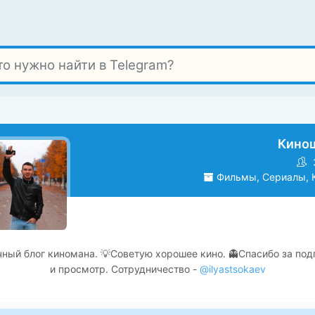
Кино
Фильмы, Сериалы, 
чный блог киномана. 💡Советую хорошее кино. 👻Спасибо за под
и просмотр. Сотрудничество -
@ilyastsokaev