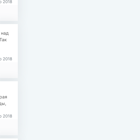
р 2018
 над
Так
р 2018
рая
ды,
р 2018