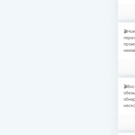
​🎬Но
переж
прои
неизв
​🎬Во
обезь
обна
неско