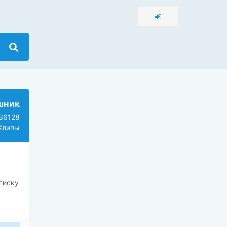
шник
36128
Клипы
писку