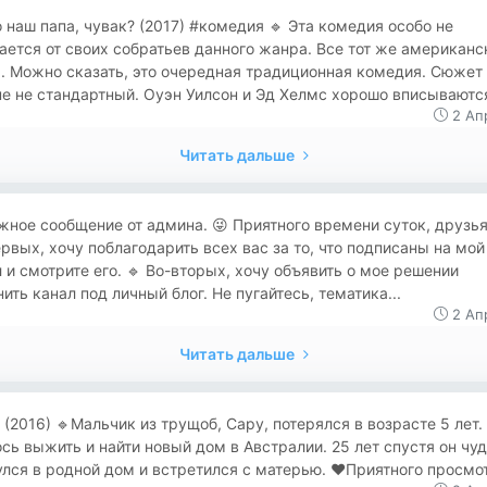
то наш папа, чувак? (2017) #комедия 🔹 Эта комедия особо не
ается от своих собратьев данного жанра. Все тот же американс
. Можно сказать, это очередная традиционная комедия. Сюжет
е не стандартный. Оуэн Уилсон и Эд Хелмс хорошо вписываются
2 Ап
Читать дальше
жное сообщение от админа. 😜 Приятного времени суток, друзья
рвых, хочу поблагодарить всех вас за то, что подписаны на мой
 и смотрите его. 🔹 Во-вторых, хочу объявить о мое решении
ить канал под личный блог. Не пугайтесь, тематика...
2 Ап
Читать дальше
в (2016) 🔹Мальчик из трущоб, Сару, потерялся в возрасте 5 лет.
сь выжить и найти новый дом в Австралии. 25 лет спустя он чу
лся в родной дом и встретился с матерью. ❤Приятного просмот