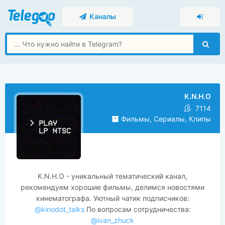
Каналы
К.N.Н.O
7114
Фильмы, Сериалы, Клипы
К.N.Н.O - уникальный тематический канал,
рекомендуем хорошие фильмы, делимся новостями
кинематографа. Уютный чатик подписчиков:
@kinodot_talks
По вопросам сотрудничества:
@ivan_zhuck