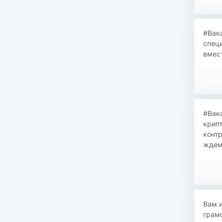
#Вак
специ
вмест
#Вака
крипт
конт
ждем 
​​Вам
грамо