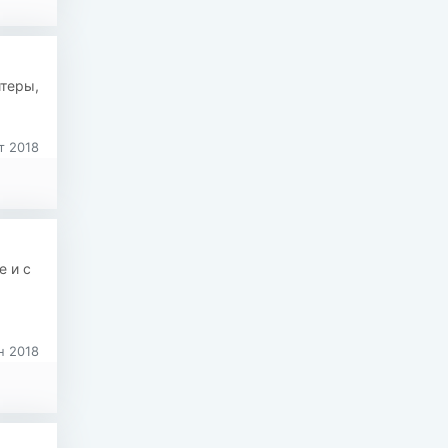
йтеры,
т 2018
е и с
н 2018