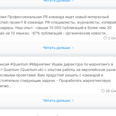
Читать дальше
юме Профессиональная PR команда ищет новый интересный
chain проект! В команде: PR-специалисты, журналисты, копира
идеры. Наш опыт: -свыше 10 000 публикаций в более чем 30
ах на 10 языках; -87% публикаций - органические новости...
2 Ок
Читать дальше
ансия #Quantum #Маркетинг Ищем директора по маркетингу в
т Quantum (Quantum.uk) с опытом работы на европейском рынк
нсовыми проектами. Вам предстоит решать с командой и
стоятельно следующие задачи: - Проработать маркетинговую
егию...
26 Се
Читать дальше