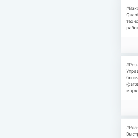
#Вак
Quant
техно
работ
#Резю
Управ
блокч
@art
марке
#Резю
Выстр