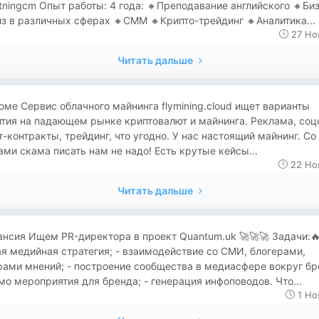
tningcm Опыт работы: 4 года: 🔸Преподавание английского 🔸Би
з в различных сферах 🔸СММ 🔸Крипто-трейдинг 🔸Аналитика...
27 Но
Читать дальше
ме Сервис облачного майнинга flymining.cloud ищет варианты
тия на падающем рынке криптовалют и майнинга. Реклама, соц
-контракты, трейдинг, что угодно. У нас настоящий майнинг. Со
ми скама писать нам не надо! Есть крутые кейсы...
22 Но
Читать дальше
нсия Ищем PR-директора в проект Quantum.uk 🚀🚀🚀 Задачи:🔥
я медийная стратегия; - взаимодействие со СМИ, блогерами,
ами мнений; - построение сообщества в медиасфере вокруг бр
мо мероприятия для бренда; - генерация инфоповодов. Что...
1 Но