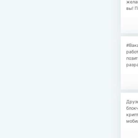
желан
вы! П
#Вака
работ
позит
разра
Друзь
блокч
крипт
мобил