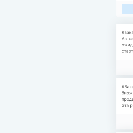
#вака
Автоз
ожида
старт
#Вак
бирж
прода
Эта р