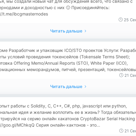
я, мы создали новый чат для обсуждения всего, что связано с
рнодами и доходностью с них 🙂 Присоединяйтесь:
://t.me/ibcgmasternodes
25 Се
Читать дальше
ме Разработчик и упаковщик ICO/STO проектов Услуги: Разраб
ты условий проведения токенсейлов (Tokensale Terms Sheet);
товка Offering Mеmo/Annual Reports (STO), White Paper (ICO),
мационных меморандумов, питчей, презентаций, токенсейловых
21 Се
Читать дальше
опыт работы с Solidity, C, C++, C#, php, javascript или python,
нальная идея и желание воплотить ее в жизнь? Тогда обязатель
трируйся на серию онлайн хакатонов CryptoBazar Serial Hacking
://goo.gl/MChkqQ Серия онлайн-хактонов - это...
21 Се