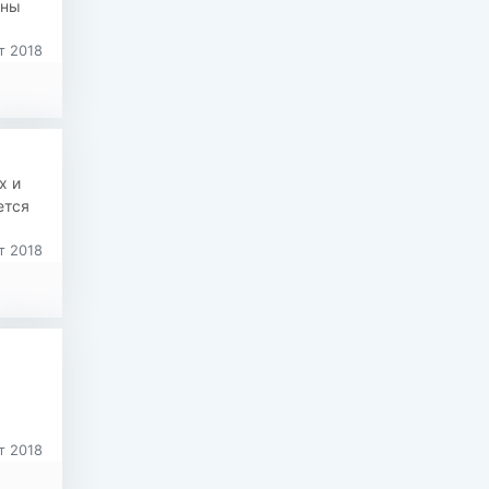
жны
т 2018
х и
ется
т 2018
т 2018