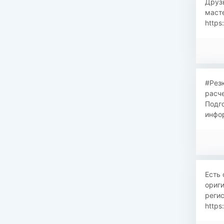
Друзь
масте
https
#Резю
расче
Подго
инфор
Есть 
ориги
регис
https