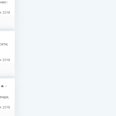
знес-
я 2018
сети,
я 2018
🔥 -
енда;
я 2018