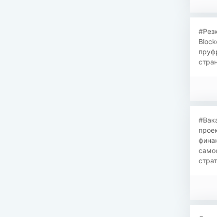
#Рез
Block
пруфр
стран
#Вак
проек
фина
само
страт