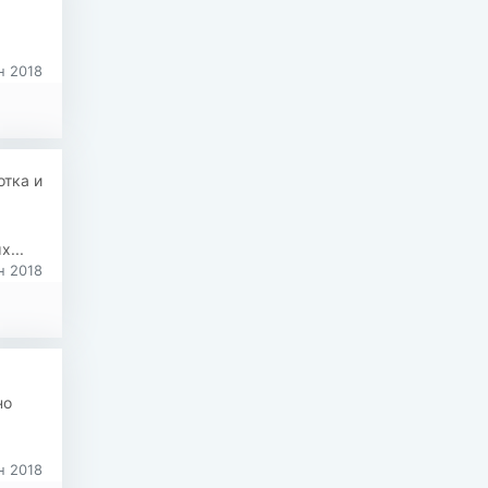
н 2018
отка и
...
н 2018
но
н 2018