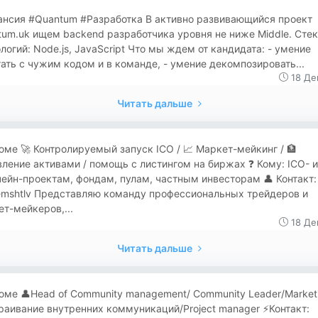
ансия #Quantum #Разработка В активно развивающийся проект
um.uk ищем backend разработчика уровня не ниже Middle. Стек
логий: Node.js, JavaScript Что мы ждем от кандидата: - умение
ать с чужим кодом и в команде, - умение декомпозировать...
18 Де
Читать дальше
ме 🚀 Контролируемый запуск ICO / 📈 Маркет-мейкинг / 🏦
ление активами / помощь с листингом на биржах ❓ Кому: ICO- и
ейн-проектам, фондам, пулам, частным инвесторам 👤 Контакт:
emshtlv Представляю команду профессиональных трейдеров и
т-мейкеров,...
18 Де
Читать дальше
ме 👤Head of Community management/ Community Leader/Market
аивание внутренних коммуникаций/Project manager ⚡️Контакт: