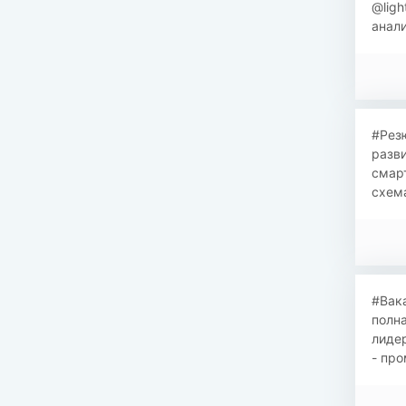
@ligh
анали
#Резю
разви
смарт
схема
#Вака
полна
лидер
- про