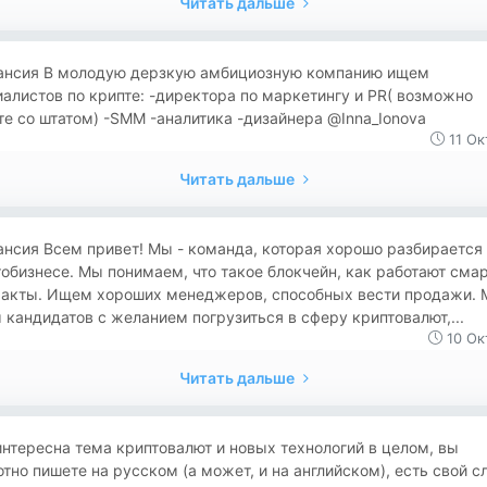
Читать дальше
ансия В молодую дерзкую амбициозную компанию ищем
алистов по крипте: -директора по маркетингу и PR( возможно
е со штатом) -SMM -аналитика -дизайнера @Inna_Ionova
11 Ок
Читать дальше
нсия Всем привет! Мы - команда, которая хорошо разбирается 
обизнесе. Мы понимаем, что такое блокчейн, как работают смар
ракты. Ищем хороших менеджеров, способных вести продажи.
кандидатов с желанием погрузиться в сферу криптовалют,...
10 Ок
Читать дальше
 интересна тема криптовалют и новых технологий в целом, вы
тно пишете на русском (а может, и на английском), есть свой сл