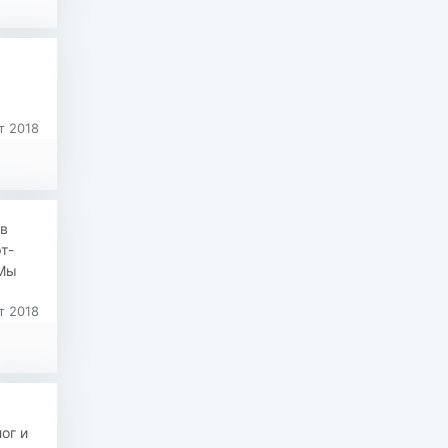
т 2018
в
т-
 Мы
т 2018
ог и