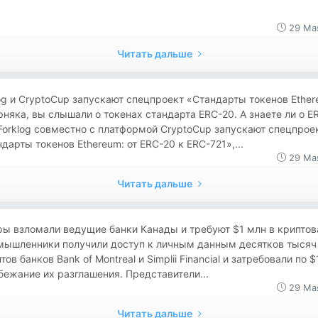
29 Ма
Читать дальше
og и CryptoCup запускают спецпроект «Стандарты токенов Ethe
няка, вы слышали о токенах стандарта ERC-20. А знаете ли о E
Forklog совместно с платформой CryptoCup запускают спецпрое
дарты токенов Ethereum: от ERC-20 к ERC-721»,...
29 Ма
Читать дальше
ры взломали ведущие банки Канады и требуют $1 млн в криптов
мышленники получили доступ к личным данным десятков тысяч
тов банков Bank of Montreal и Simplii Financial и затребовали по 
бежание их разглашения. Представители...
29 Ма
Читать дальше