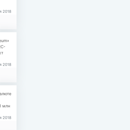
я 2018
reum»
RC-
кт
я 2018
алюте
$1 млн
я 2018