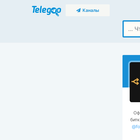
Каналы
Оф
битк
@fo