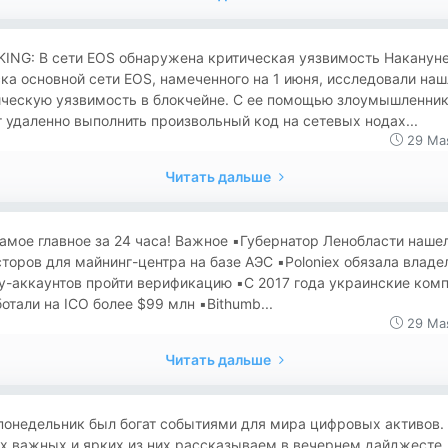
KING: В сети EOS обнаружена критическая уязвимость Наканун
ка основной сети EOS, намеченного на 1 июня, исследовали наш
ическую уязвимость в блокчейне. С ее помощью злоумышленни
 удаленно выполнить произвольный код на сетевых нодах...
29 Ма
Читать дальше
амое главное за 24 часа! Важное ▪️Губернатор Ленобласти наше
торов для майнинг-центра на базе АЭС ▪️Poloniex обязала владе
y-аккаунтов пройти верификацию ▪️С 2017 года украинские ком
отали на ICO более $99 млн ▪️Bithumb...
29 Ма
Читать дальше
понедельник был богат событиями для мира цифровых активов.
х важных и ярких из них рассказываем в вечернем дайджесте.