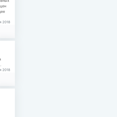
авных
цен
щее
я 2018
я
.
я 2018