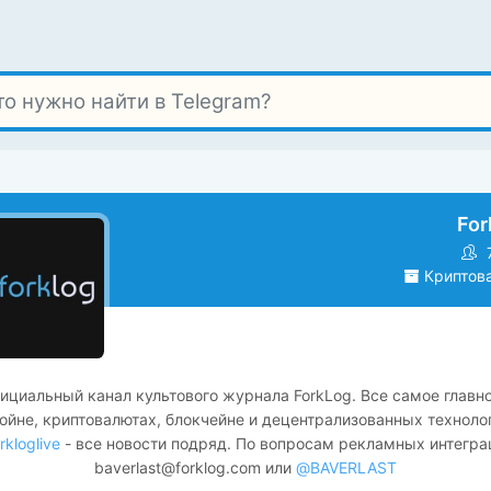
For
Криптов
ициальный канал культового журнала ForkLog. Все самое главно
ойне, криптовалютах, блокчейне и децентрализованных техноло
rkloglive
- все новости подряд. По вопросам рекламных интегра
baverlast@forklog.com
или
@BAVERLAST