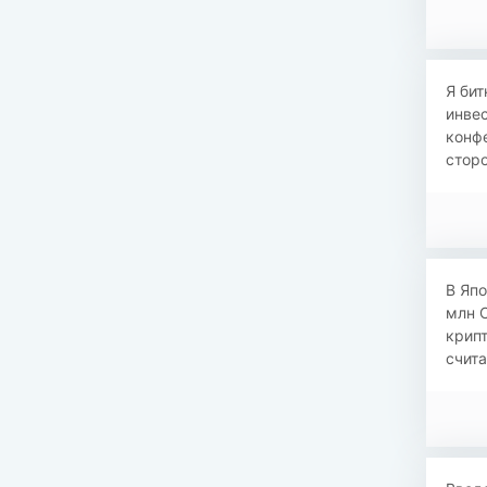
​​Я б
инвес
конфе
сторо
В Яп
млн 
крипт
счита