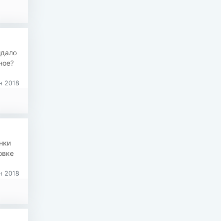
идало
ное?
 2018
нки
овке
 2018