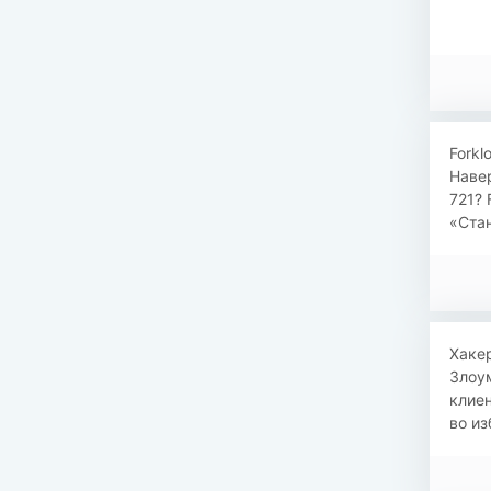
Forkl
Навер
721? 
«Стан
Хаке
Злоу
клиен
во из