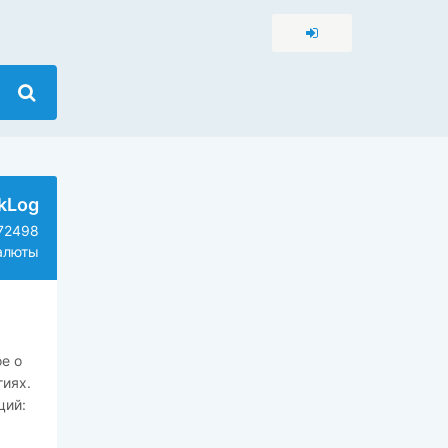
kLog
72498
алюты
е о
гиях.
ций: