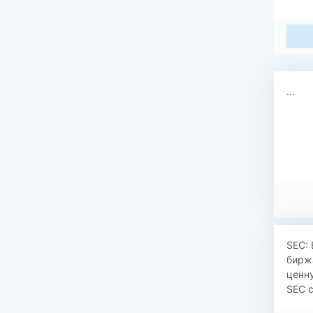
...
SEC: 
биржа
ценну
SEC с