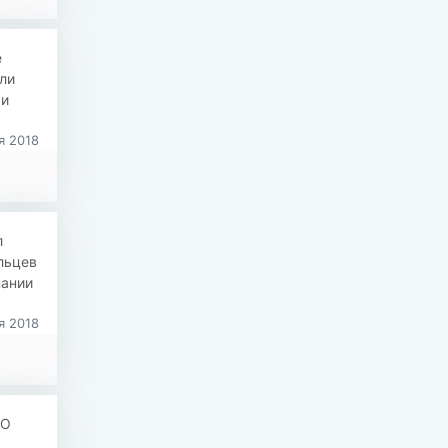
е
ли
ки
я 2018
л
льцев
пании
я 2018
 О