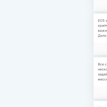
EOS v
крип
важно
Дело 
Все с
неско
задей
мессе