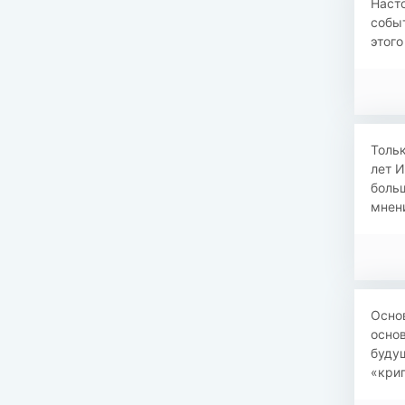
Насто
собы
этого
Тольк
лет И
больш
мнени
Осно
основ
будущ
«крип