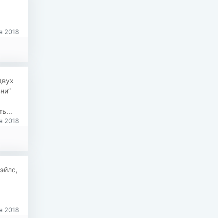
я 2018
двух
ни”
ь...
я 2018
эйлс,
я 2018