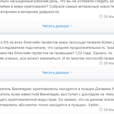
лько насыщенный рабочий день, что вы не успевали следить за
тиями в мире криптовалют? Собрали самые интересные новости
 вторника в вечернем дайджесте.
29 Ма
Читать дальше
о 8% из всех блокчейн-проектов мира просуществовали более 
сследователи подсчитали, что средняя продолжительность “жиз
инства блокчейн-проектов не превышает 1,22 года. Однако, по
ю ученых, все может измениться. И во многом поспособствоват
29 Ма
Читать дальше
ватель Википедии: криптовалюты находятся в пузыре Джимми У
атель всем известной Википедии, выступил с докладом на тему
его криптовалютной индустрии. Он заявил, что на данном этапе
товалюты абсолютно точно находятся в пузыре». Уэйлс...
29 Ма