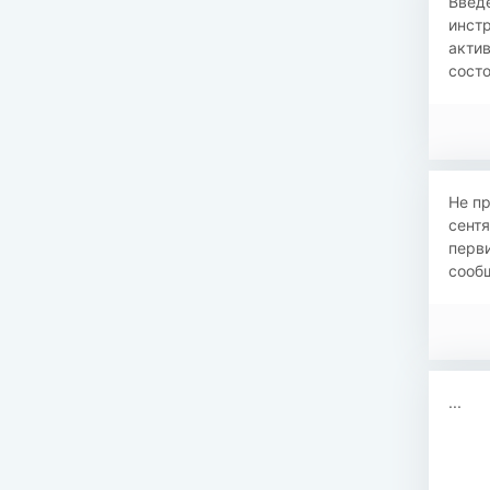
Введе
инст
актив
состо
Не пр
сент
перви
сообщ
...