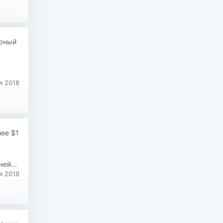
урный
я 2018
ее $1
ей...
я 2018