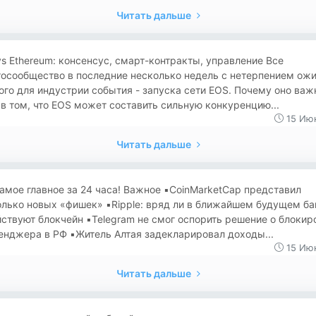
Читать дальше
s Ethereum: консенсус, смарт-контракты, управление Все
тосообщество в последние несколько недель с нетерпением ож
го для индустрии события - запуска сети EOS. Почему оно важ
в том, что EOS может составить сильную конкуренцию...
15 Июн
Читать дальше
амое главное за 24 часа! Важное ▪️CoinMarketCap представил
лько новых «фишек» ▪️Ripple: вряд ли в ближайшем будущем ба
ствуют блокчейн ▪️Telegram не смог оспорить решение о блокир
нджера в РФ ▪️Житель Алтая задекларировал доходы...
15 Июн
Читать дальше