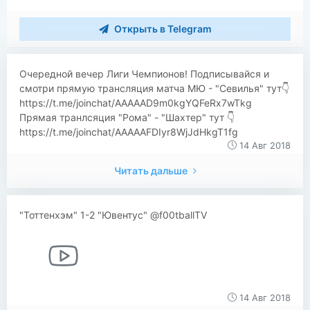
Открыть в Telegram
​​Очередной вечер Лиги Чемпионов! Подписывайся и
смотри прямую трансляция матча МЮ - "Севилья" тут👇
https://t.me/joinchat/AAAAAD9m0kgYQFeRx7wTkg
Прямая транлсяция "Рома" - "Шахтер" тут 👇
https://t.me/joinchat/AAAAAFDIyr8WjJdHkgT1fg
14 Авг 2018
Читать дальше
"Тоттенхэм" 1-2 "Ювентус" @f00tballTV
14 Авг 2018