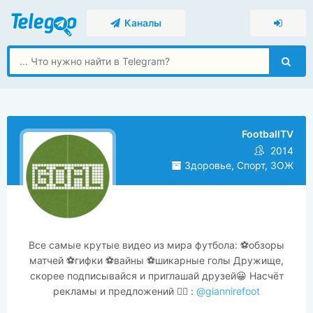
Каналы
FootballTV
2014
Здоровье, Спорт, ЗОЖ
Все самые крутые видео из мира футбола: ⚽️обзоры
матчей ⚽️гифки ⚽️вайны ⚽️шикарные голы Дружище,
скорее подписывайся и приглашай друзей😀 Насчёт
рекламы и предложений 👉🏼 :
@giannirefoot