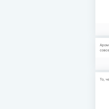
Арома
совс
То, ч