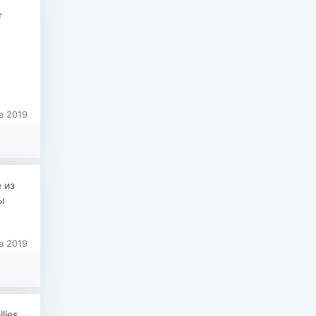
т
в 2019
 из
ы
в 2019
lies