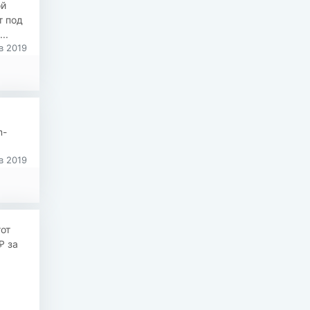
ой
т под
..
в 2019
m-
в 2019
от
₽ за