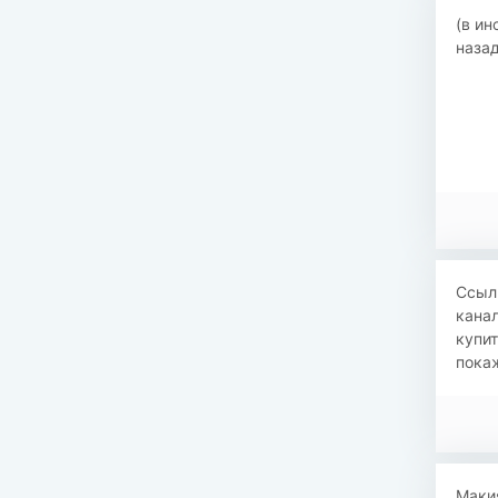
(в ин
назад
Ссылк
канал
купит
покаж
Макия