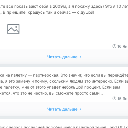
сте все показывают себя в 2009м, а я покажу здесь) Это я 10 ле
. В принципе, крашусь так и сейчас — с душой!
16 Ян
Читать дальше
а на палетку — партнерская. Это значит, что если вы перейдёте
а, я это замечу и пойму, скольким людям это интересно. Если в
е палетку, мне от этого упадёт небольшой процент. Если вам
ется, что это не честно, вы сможете просто сами...
15 Ян
Читать дальше
ж сделала последней полюбившейся палеткой теней Land Of Lol