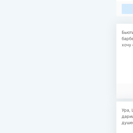
Бьют
барб
хочу 
Ура, 
дариш
душев