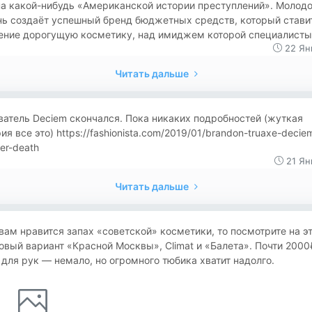
на какой-нибудь «Американской истории преступлений». Молод
нь создаёт успешный бренд бюджетных средств, который стави
ение дорогущую косметику, над имиджем которой специалисты.
22 Ян
Читать дальше
атель Deciem скончался. Пока никаких подробностей (жуткая
ия все это) https://fashionista.com/2019/01/brandon-truaxe-decie
er-death
21 Ян
Читать дальше
вам нравится запах «советской» косметики, то посмотрите на эт
вый вариант «Красной Москвы», Climat и «Балета». Почти 2000
для рук — немало, но огромного тюбика хватит надолго.