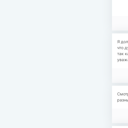
Я дол
что д
так к
уважа
Смотр
разны