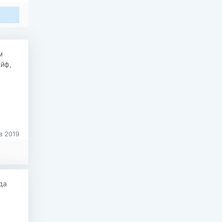
м
йф,
в 2019
да