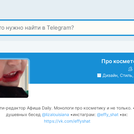
Про космет
Дизайн, Стиль,
ти-редактор Афиша Daily. Монологи про косметику и не только. ▪
душевных бесед
@lizalouisiana
▪️инстаграм:
@effy_shat
▪️вк:
https://vk.com/effyshat