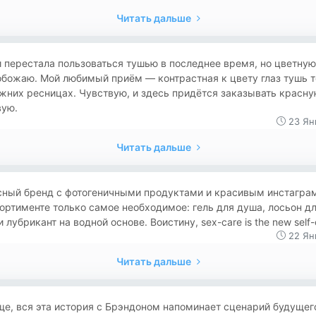
Читать дальше
 перестала пользоваться тушью в последнее время, но цветную
обожаю. Мой любимый приём — контрастная к цвету глаз тушь т
жних ресницах. Чувствую, и здесь придётся заказывать красну
вую.
23 Ян
Читать дальше
сный бренд с фотогеничными продуктами и красивым инстагра
ортименте только самое необходимое: гель для душа, лосьон д
и лубрикант на водной основе. Воистину, sex-care is the new self-
22 Ян
Читать дальше
е, вся эта история с Брэндоном напоминает сценарий будущег