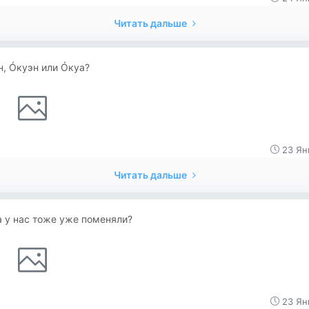
Читать дальше
, Óкуэн или Óкуа?
23 Ян
Читать дальше
а у нас тоже уже поменяли?
23 Ян