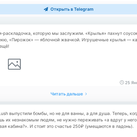
Открыть в Telegram
и-раскладочка, которую мы заслужили. «Крылья» пахнут соусо
екю, «Пирожок» — яблочной жвачкой. Игрушечные крылья — ка
ещё!
25 Ян
Читать дальше
Lush выпустили бомбы, но не для ванны, а для душа. Теперь, ког
ь их незнакомым людям, не нужно переживать «а вдруг у него
ая кабина?». И стоит это счастье 250₽ (умещаются в ладонь).