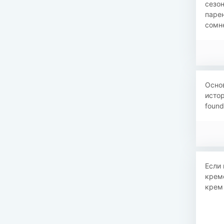
сезо
паре
сомн
Основ
истор
found
Если 
кремо
крем 