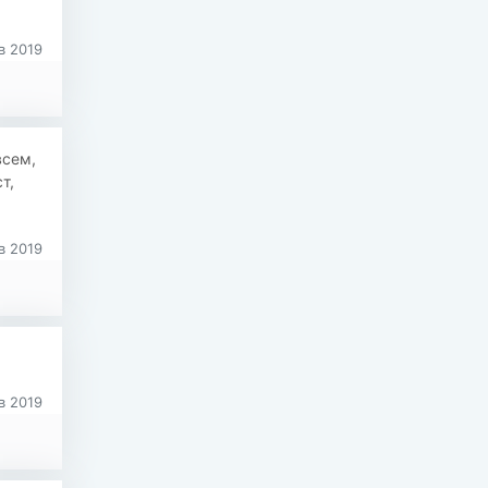
в 2019
всем,
т,
в 2019
в 2019