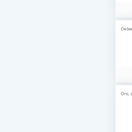
Окóин
Ого, 