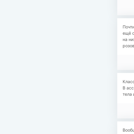
Почти
ещё 
на ни
розо
Клас
В асс
тела 
Вообщ