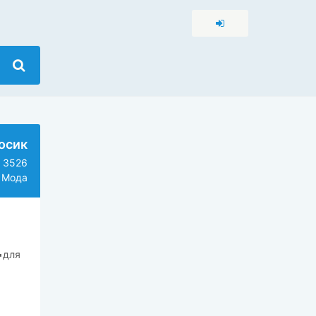
осик
3526
 Мода
️для