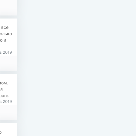
 все
олько
ю и
в 2019
мом.
ля
care.
в 2019
о