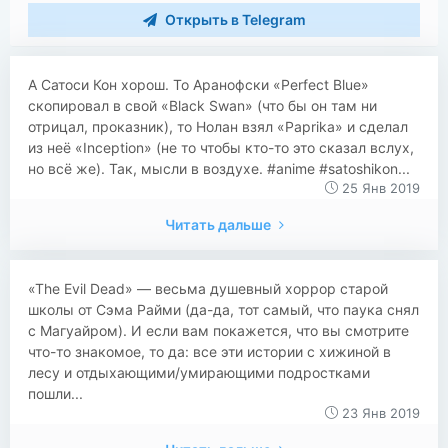
Открыть в Telegram
А Сатоси Кон хорош. То Аранофски «Perfect Blue»
скопировал в свой «Black Swan» (что бы он там ни
отрицал, проказник), то Нолан взял «Paprika» и сделал
из неё «Inception» (не то чтобы кто-то это сказал вслух,
но всё же). Так, мысли в воздухе. #anime #satoshikon...
25 Янв 2019
Читать дальше
​​«The Evil Dead» — весьма душевный хоррор старой
школы от Сэма Райми (да-да, тот самый, что паука снял
с Магуайром). И если вам покажется, что вы смотрите
что-то знакомое, то да: все эти истории с хижиной в
лесу и отдыхающими/умирающими подростками
пошли...
23 Янв 2019